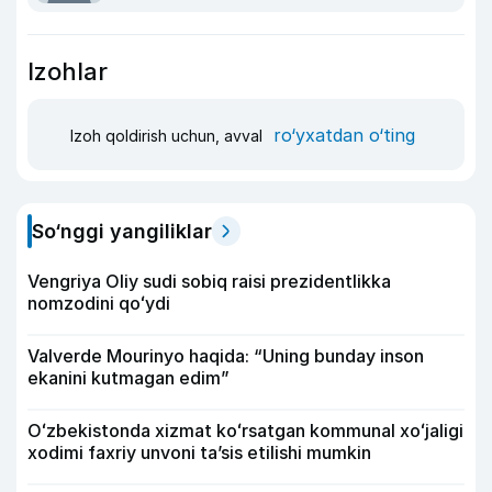
Izohlar
ro‘yxatdan o‘ting
Izoh qoldirish uchun, avval
So‘nggi yangiliklar
Vengriya Oliy sudi sobiq raisi prezidentlikka
nomzodini qoʻydi
Valverde Mourinyo haqida: “Uning bunday inson
ekanini kutmagan edim”
Oʻzbekistonda xizmat koʻrsatgan kommunal xoʻjaligi
xodimi faxriy unvoni taʼsis etilishi mumkin