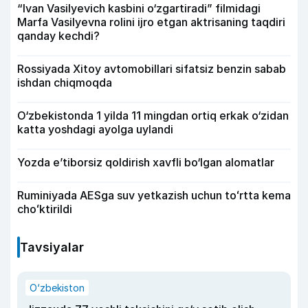
“Ivan Vasilyevich kasbini o‘zgartiradi” filmidagi
Marfa Vasilyevna rolini ijro etgan aktrisaning taqdiri
qanday kechdi?
Rossiyada Xitoy avtomobillari sifatsiz benzin sabab
ishdan chiqmoqda
O‘zbekistonda 1 yilda 11 mingdan ortiq erkak o‘zidan
katta yoshdagi ayolga uylandi
Yozda e’tiborsiz qoldirish xavfli bo‘lgan alomatlar
Ruminiyada AESga suv yetkazish uchun toʻrtta kema
choʻktirildi
Tavsiyalar
O‘zbekiston