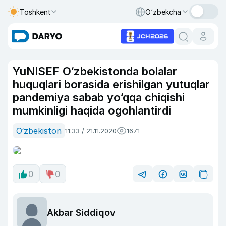
Toshkent
O‘zbekcha
YuNISEF O‘zbekistonda bolalar
huquqlari borasida erishilgan yutuqlar
pandemiya sabab yo‘qqa chiqishi
mumkinligi haqida ogohlantirdi
O‘zbekiston
11:33 / 21.11.2020
1671
0
0
Akbar Siddiqov