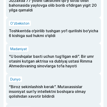
Jizzaxda 77 yoshli taksichini qo‘y sotib olish
bahonasida yaylovga olib borib o‘ldirgan yigit 20
yilga qamaldi
O‘zbekiston
Toshkentda o‘pirilib tushgan yo‘l qurilishi bo‘yicha
6 kishiga sud hukmi o‘qildi
Madaniyat
“U boshqalar baxti uchun tug‘ilgan edi”. Bir umr
otasini kutgan aktrisa va dublyaj ustasi Rimma
Ahmedovaning sinovlarga to‘la hayoti
Dunyo
“Biroz sekinlashish kerak”. Mutaxassislar
insoniyat sun’iy intellektni boshqara olmay
qolishidan xavotir bildirdi