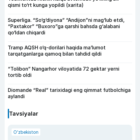
qismi to‘rt kunga yopildi (xarita)
Superliga. “So‘g‘diyona” “Andijon”ni mag‘lub etdi,
“Paxtakor” “Buxoro”ga qarshi bahsda g‘alabani
qo‘ldan chiqardi
Tramp AQSH o‘q-dorilari haqida ma’lumot
tarqatganlarga qamoq bilan tahdid qildi
“Tolibon” Nangarhor viloyatida 72 gektar yerni
tortib oldi
Diomande “Real” tarixidagi eng qimmat futbolchiga
aylandi
Tavsiyalar
O‘zbekiston