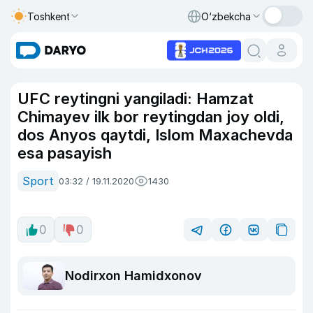
Toshkent
O‘zbekcha
UFC reytingni yangiladi: Hamzat
Chimayev ilk bor reytingdan joy oldi,
dos Anyos qaytdi, Islom Maxachevda
esa pasayish
Sport
03:32 / 19.11.2020
1430
0
0
Nodirxon Hamidxonov