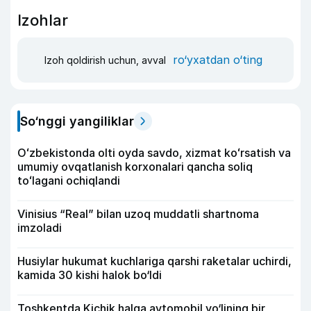
Izohlar
ro‘yxatdan o‘ting
Izoh qoldirish uchun, avval
So‘nggi yangiliklar
Oʻzbekistonda olti oyda savdo, xizmat koʻrsatish va
umumiy ovqatlanish korxonalari qancha soliq
toʻlagani ochiqlandi
Vinisius “Real” bilan uzoq muddatli shartnoma
imzoladi
Husiylar hukumat kuchlariga qarshi raketalar uchirdi,
kamida 30 kishi halok bo‘ldi
Toshkentda Kichik halqa avtomobil yo‘lining bir