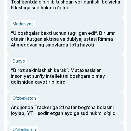
Toshkentda o‘pirilib tushgan yo‘l qurilishi bo‘yicha
6 kishiga sud hukmi o‘qildi
Madaniyat
“U boshqalar baxti uchun tug‘ilgan edi”. Bir umr
otasini kutgan aktrisa va dublyaj ustasi Rimma
Ahmedovaning sinovlarga to‘la hayoti
Dunyo
“Biroz sekinlashish kerak”. Mutaxassislar
insoniyat sun’iy intellektni boshqara olmay
qolishidan xavotir bildirdi
O‘zbekiston
Andijonda Tracker’ga 21 nafar bog‘cha bolasini
joylab, YTH sodir etgan ayolga sud hukmi o‘qildi
O‘zbekiston