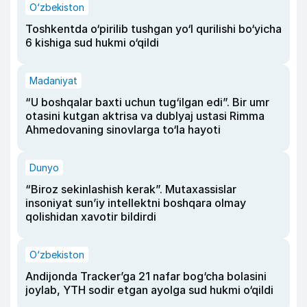
O‘zbekiston
Toshkentda o‘pirilib tushgan yo‘l qurilishi bo‘yicha
6 kishiga sud hukmi o‘qildi
Madaniyat
“U boshqalar baxti uchun tug‘ilgan edi”. Bir umr
otasini kutgan aktrisa va dublyaj ustasi Rimma
Ahmedovaning sinovlarga to‘la hayoti
Dunyo
“Biroz sekinlashish kerak”. Mutaxassislar
insoniyat sun’iy intellektni boshqara olmay
qolishidan xavotir bildirdi
O‘zbekiston
Andijonda Tracker’ga 21 nafar bog‘cha bolasini
joylab, YTH sodir etgan ayolga sud hukmi o‘qildi