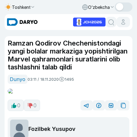
Toshkent
O‘zbekcha
Ramzan Qodirov Chechenistondagi
yangi bolalar markaziga yopishtirilgan
Marvel qahramonlari suratlarini olib
tashlashni talab qildi
Dunyo
03:11 / 18.11.2020
1495
0
0
Fozilbek Yusupov