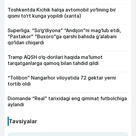
Toshkentda Kichik halqa avtomobil yo‘lining bir
qismi to‘rt kunga yopildi (xarita)
Superliga. “So‘g‘diyona” “Andijon”ni mag‘lub etdi,
“Paxtakor” “Buxoro”ga qarshi bahsda g‘alabani
qo‘ldan chiqardi
Tramp AQSH o‘q-dorilari haqida ma’lumot
tarqatganlarga qamoq bilan tahdid qildi
“Tolibon” Nangarhor viloyatida 72 gektar yerni
tortib oldi
Diomande “Real” tarixidagi eng qimmat futbolchiga
aylandi
Tavsiyalar