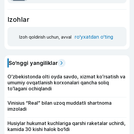
Izohlar
ro‘yxatdan o‘ting
Izoh qoldirish uchun, avval
So‘nggi yangiliklar
Oʻzbekistonda olti oyda savdo, xizmat koʻrsatish va
umumiy ovqatlanish korxonalari qancha soliq
toʻlagani ochiqlandi
Vinisius “Real” bilan uzoq muddatli shartnoma
imzoladi
Husiylar hukumat kuchlariga qarshi raketalar uchirdi,
kamida 30 kishi halok bo‘ldi