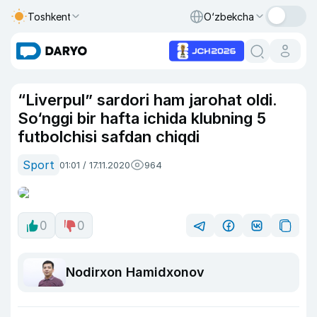
Toshkent
O‘zbekcha
“Liverpul” sardori ham jarohat oldi.
So‘nggi bir hafta ichida klubning 5
futbolchisi safdan chiqdi
Sport
01:01 / 17.11.2020
964
0
0
Nodirxon Hamidxonov