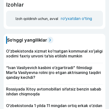
Izohlar
ro‘yxatdan o‘ting
Izoh qoldirish uchun, avval
So‘nggi yangiliklar
Oʻzbekistonda xizmat koʻrsatgan kommunal xoʻjaligi
xodimi faxriy unvoni taʼsis etilishi mumkin
“Ivan Vasilyevich kasbini o‘zgartiradi” filmidagi
Marfa Vasilyevna rolini ijro etgan aktrisaning taqdiri
qanday kechdi?
Rossiyada Xitoy avtomobillari sifatsiz benzin sabab
ishdan chiqmoqda
O‘zbekistonda 1 yilda 11 mingdan ortiq erkak o‘zidan