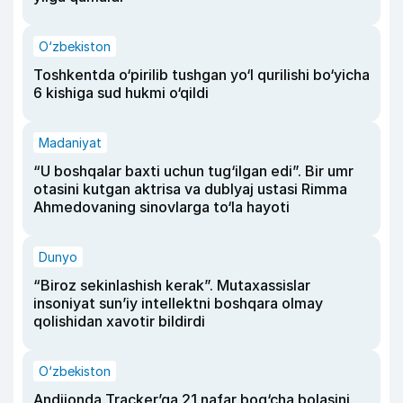
O‘zbekiston
Toshkentda o‘pirilib tushgan yo‘l qurilishi bo‘yicha
6 kishiga sud hukmi o‘qildi
Madaniyat
“U boshqalar baxti uchun tug‘ilgan edi”. Bir umr
otasini kutgan aktrisa va dublyaj ustasi Rimma
Ahmedovaning sinovlarga to‘la hayoti
Dunyo
“Biroz sekinlashish kerak”. Mutaxassislar
insoniyat sun’iy intellektni boshqara olmay
qolishidan xavotir bildirdi
O‘zbekiston
Andijonda Tracker’ga 21 nafar bog‘cha bolasini