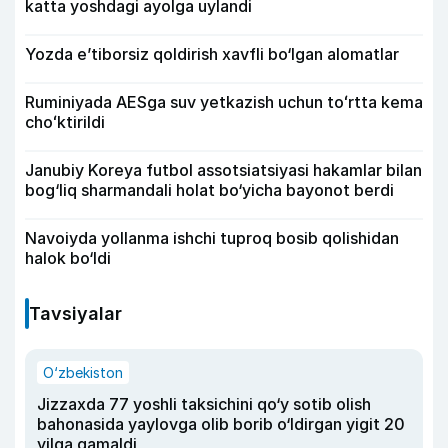
katta yoshdagi ayolga uylandi
Yozda e’tiborsiz qoldirish xavfli bo‘lgan alomatlar
Ruminiyada AESga suv yetkazish uchun toʻrtta kema
choʻktirildi
Janubiy Koreya futbol assotsiatsiyasi hakamlar bilan
bog‘liq sharmandali holat bo‘yicha bayonot berdi
Navoiyda yollanma ishchi tuproq bosib qolishidan
halok bo‘ldi
Tavsiyalar
O‘zbekiston
Jizzaxda 77 yoshli taksichini qo‘y sotib olish
bahonasida yaylovga olib borib o‘ldirgan yigit 20
yilga qamaldi