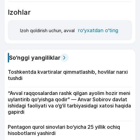
Izohlar
ro‘yxatdan o‘ting
Izoh qoldirish uchun, avval
So‘nggi yangiliklar
Toshkentda kvartiralar qimmatlashib, hovlilar narxi
tushdi
“Avval raqqosalardan rashk qilgan ayolim hozir meni
uylantirib qo‘yishga qodir” — Anvar Sobirov davlat
ishidagi faoliyati va o‘g‘il tarbiyasidagi xatosi haqida
gapirdi
Pentagon qurol sinovlari bo‘yicha 25 yillik ochiq
hisobotlarni yashirdi