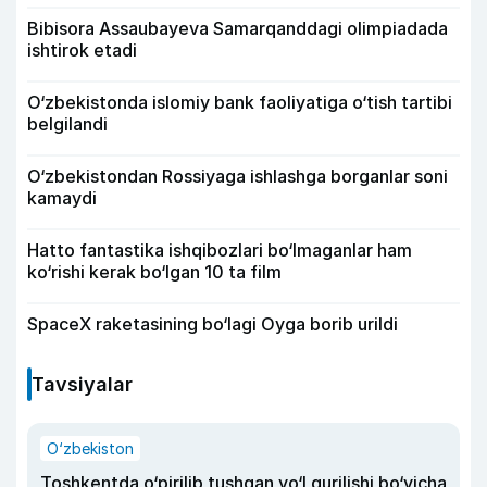
Bibisora Assaubayeva Samarqanddagi olimpiadada
ishtirok etadi
O‘zbekistonda islomiy bank faoliyatiga o‘tish tartibi
belgilandi
O‘zbekistondan Rossiyaga ishlashga borganlar soni
kamaydi
Hatto fantastika ishqibozlari bo‘lmaganlar ham
ko‘rishi kerak bo‘lgan 10 ta film
SpaceX raketasining bo‘lagi Oyga borib urildi
Tavsiyalar
O‘zbekiston
Toshkentda o‘pirilib tushgan yo‘l qurilishi bo‘yicha