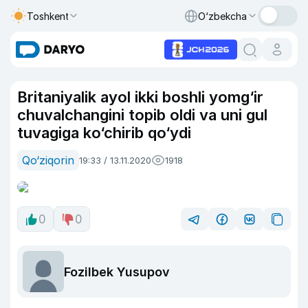
Toshkent
O‘zbekcha
Britaniyalik ayol ikki boshli yomg‘ir
chuvalchangini topib oldi va uni gul
tuvagiga ko‘chirib qo‘ydi
Qo‘ziqorin
19:33 / 13.11.2020
1918
0
0
Fozilbek Yusupov