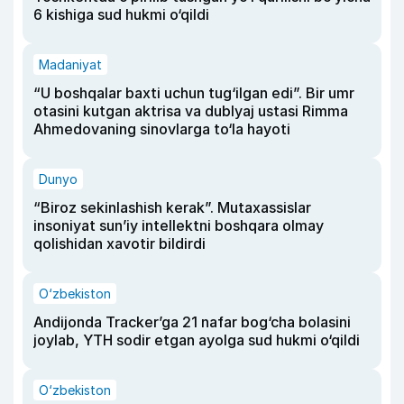
6 kishiga sud hukmi o‘qildi
Madaniyat
“U boshqalar baxti uchun tug‘ilgan edi”. Bir umr
otasini kutgan aktrisa va dublyaj ustasi Rimma
Ahmedovaning sinovlarga to‘la hayoti
Dunyo
“Biroz sekinlashish kerak”. Mutaxassislar
insoniyat sun’iy intellektni boshqara olmay
qolishidan xavotir bildirdi
O‘zbekiston
Andijonda Tracker’ga 21 nafar bog‘cha bolasini
joylab, YTH sodir etgan ayolga sud hukmi o‘qildi
O‘zbekiston