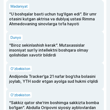
Madaniyat
“U boshqalar baxti uchun tug‘ilgan edi”. Bir umr
otasini kutgan aktrisa va dublyaj ustasi Rimma
Ahmedovaning sinovlarga to‘la hayoti
Dunyo
“Biroz sekinlashish kerak”. Mutaxassislar
insoniyat sun’iy intellektni boshqara olmay
qolishidan xavotir bildirdi
O‘zbekiston
Andijonda Tracker’ga 21 nafar bog‘cha bolasini
joylab, YTH sodir etgan ayolga sud hukmi o‘qildi
O‘zbekiston
“Sakkiz qator she’rim boshimga sakkizta bomba
bo‘lgan”. Abdulla Oripovni siyosiy ayblovlardan