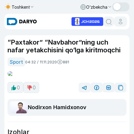
Toshkent
O‘zbekcha
“Paxtakor” “Navbahor”ning uch
nafar yetakchisini qo‘lga kiritmoqchi
Sport
04:32 / 11.11.2020
881
0
0
Nodirxon Hamidxonov
Izohlar