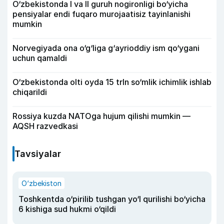
O‘zbekistonda I va II guruh nogironligi bo‘yicha
pensiyalar endi fuqaro murojaatisiz tayinlanishi
mumkin
Norvegiyada ona o‘g‘liga g‘ayrioddiy ism qo‘ygani
uchun qamaldi
O‘zbekistonda olti oyda 15 trln so‘mlik ichimlik ishlab
chiqarildi
Rossiya kuzda NATOga hujum qilishi mumkin —
AQSH razvedkasi
Tavsiyalar
O‘zbekiston
Toshkentda o‘pirilib tushgan yo‘l qurilishi bo‘yicha
6 kishiga sud hukmi o‘qildi