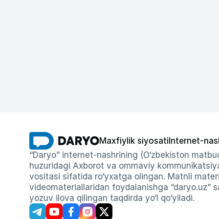
Maxfiylik siyosati
Internet-nas
“Daryo” internet-nashrining (O‘zbekiston matbuo
huzuridagi Axborot va ommaviy kommunikatsiyal
vositasi sifatida ro‘yxatga olingan. Matnli materi
videomateriallaridan foydalanishga “daryo.uz” sa
yozuv ilova qilingan taqdirda yo‘l qo‘yiladi.