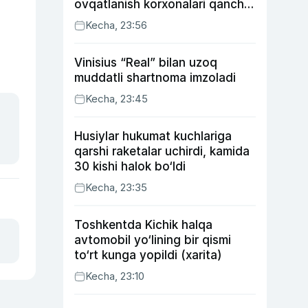
ovqatlanish korxonalari qancha
soliq toʻlagani ochiqlandi
Kecha, 23:56
Vinisius “Real” bilan uzoq
muddatli shartnoma imzoladi
Kecha, 23:45
Husiylar hukumat kuchlariga
qarshi raketalar uchirdi, kamida
30 kishi halok bo‘ldi
Kecha, 23:35
Toshkentda Kichik halqa
avtomobil yo‘lining bir qismi
to‘rt kunga yopildi (xarita)
Kecha, 23:10