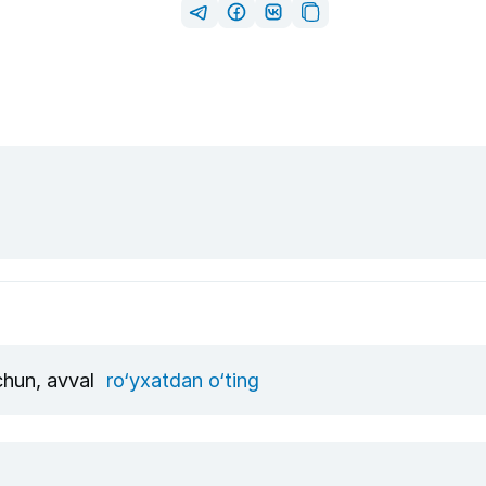
uchun, avval
ro‘yxatdan o‘ting