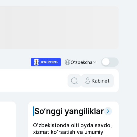
O‘zbekcha
Kabinet
So‘nggi yangiliklar
Oʻzbekistonda olti oyda savdo,
xizmat koʻrsatish va umumiy