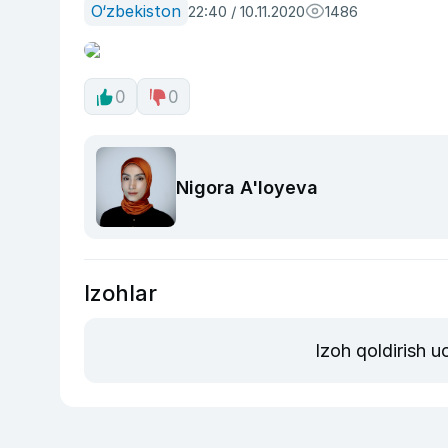
O‘zbekiston
22:40 / 10.11.2020
1486
0
0
Nigora A'loyeva
Izohlar
Izoh qoldirish 