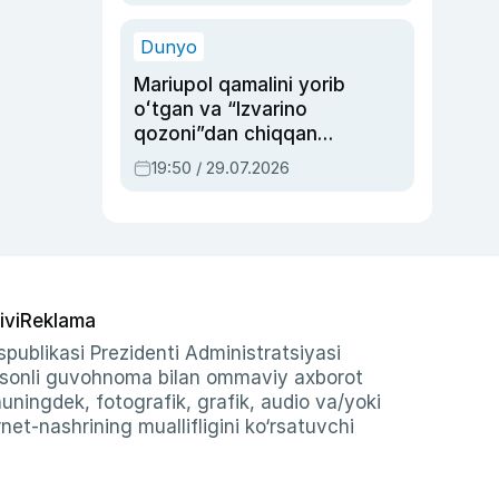
qolgan voqea
Dunyo
Mariupol qamalini yorib
oʻtgan va “Izvarino
qozoni”dan chiqqan
qahramon — Ukraina
19:50 / 29.07.2026
armiyasi bosh
qoʻmondoni Drapatiy
haqida
ivi
Reklama
publikasi Prezidenti Administratsiyasi
-sonli guvohnoma bilan ommaviy axborot
shuningdek, fotografik, grafik, audio va/yoki
et-nashrining muallifligini ko‘rsatuvchi