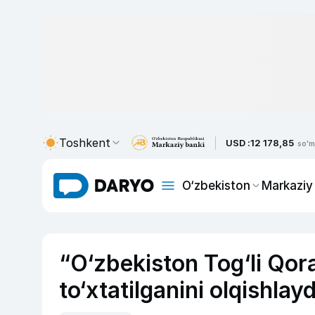
Toshkent
USD :
12 178,85
so'm
O‘zbekiston
Markaziy
“O‘zbekiston Tog‘li Qora
to‘xtatilganini olqishla