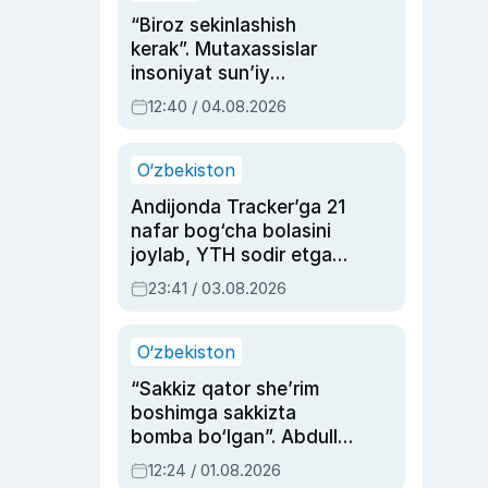
“Biroz sekinlashish
kerak”. Mutaxassislar
insoniyat sun’iy
intellektni boshqara
12:40 / 04.08.2026
olmay qolishidan xavotir
bildirdi
O‘zbekiston
Andijonda Tracker’ga 21
nafar bog‘cha bolasini
joylab, YTH sodir etgan
ayolga sud hukmi o‘qildi
23:41 / 03.08.2026
O‘zbekiston
“Sakkiz qator she’rim
boshimga sakkizta
bomba bo‘lgan”. Abdulla
Oripovni siyosiy
12:24 / 01.08.2026
ayblovlardan asrab