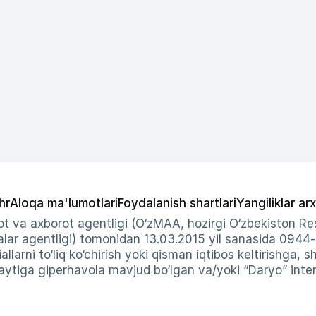
hr
Aloqa ma'lumotlari
Foydalanish shartlari
Yangiliklar arx
t va axborot agentligi (O‘zMAA, hozirgi O‘zbekiston Res
ar agentligi) tomonidan 13.03.2015 yil sanasida 0944
allarni to‘liq ko‘chirish yoki qisman iqtibos keltirishga, 
ytiga giperhavola mavjud bo‘lgan va/yoki “Daryo” intern