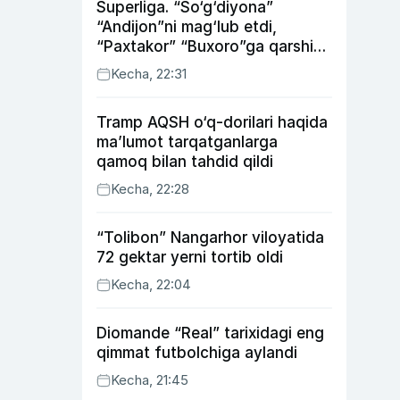
Superliga. “So‘g‘diyona”
“Andijon”ni mag‘lub etdi,
“Paxtakor” “Buxoro”ga qarshi
bahsda g‘alabani qo‘ldan
Kecha, 22:31
chiqardi
Tramp AQSH o‘q-dorilari haqida
ma’lumot tarqatganlarga
qamoq bilan tahdid qildi
Kecha, 22:28
“Tolibon” Nangarhor viloyatida
72 gektar yerni tortib oldi
Kecha, 22:04
Diomande “Real” tarixidagi eng
qimmat futbolchiga aylandi
Kecha, 21:45