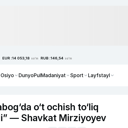
EUR :
RUB :
14 053,18
146,54
so'm
so'm
 Osiyo
Dunyo
Pul
Madaniyat
Sport
Layfstayl
bog‘da o‘t ochish to‘liq
ydi” — Shavkat Mirziyoyev