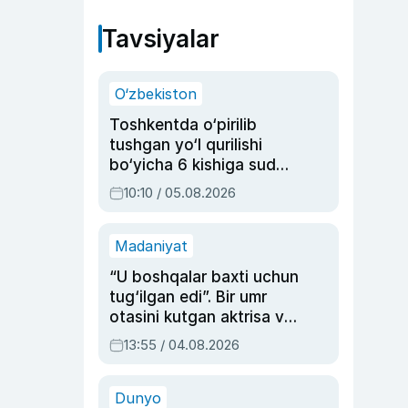
Tavsiyalar
O‘zbekiston
Toshkentda o‘pirilib
tushgan yo‘l qurilishi
bo‘yicha 6 kishiga sud
hukmi o‘qildi
10:10 / 05.08.2026
Madaniyat
“U boshqalar baxti uchun
tug‘ilgan edi”. Bir umr
otasini kutgan aktrisa va
dublyaj ustasi Rimma
13:55 / 04.08.2026
Ahmedovaning
sinovlarga to‘la hayoti
Dunyo