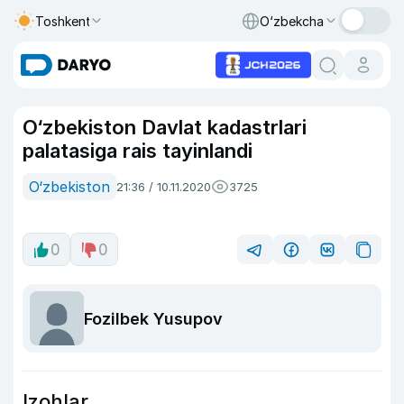
Toshkent
O‘zbekcha
O‘zbekiston Davlat kadastrlari
palatasiga rais tayinlandi
O‘zbekiston
21:36 / 10.11.2020
3725
0
0
Fozilbek Yusupov
Izohlar