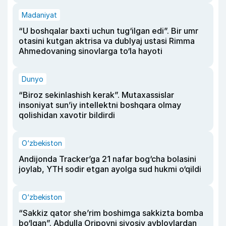
Madaniyat
“U boshqalar baxti uchun tug‘ilgan edi”. Bir umr
otasini kutgan aktrisa va dublyaj ustasi Rimma
Ahmedovaning sinovlarga to‘la hayoti
Dunyo
“Biroz sekinlashish kerak”. Mutaxassislar
insoniyat sun’iy intellektni boshqara olmay
qolishidan xavotir bildirdi
O‘zbekiston
Andijonda Tracker’ga 21 nafar bog‘cha bolasini
joylab, YTH sodir etgan ayolga sud hukmi o‘qildi
O‘zbekiston
“Sakkiz qator she’rim boshimga sakkizta bomba
bo‘lgan”. Abdulla Oripovni siyosiy ayblovlardan