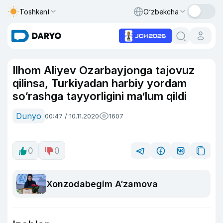
Toshkent
O‘zbekcha
Ilhom Aliyev Ozarbayjonga tajovuz
qilinsa, Turkiyadan harbiy yordam
so‘rashga tayyorligini ma’lum qildi
Dunyo
00:47 / 10.11.2020
1607
0
0
Xonzodabegim A’zamova