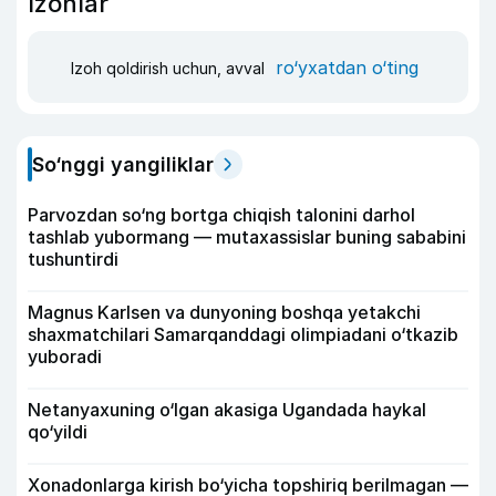
Izohlar
ro‘yxatdan o‘ting
Izoh qoldirish uchun, avval
So‘nggi yangiliklar
Parvozdan so‘ng bortga chiqish talonini darhol
tashlab yubormang — mutaxassislar buning sababini
tushuntirdi
Magnus Karlsen va dunyoning boshqa yetakchi
shaxmatchilari Samarqanddagi olimpiadani o‘tkazib
yuboradi
Netanyaxuning o‘lgan akasiga Ugandada haykal
qo‘yildi
Xonadonlarga kirish bo‘yicha topshiriq berilmagan —