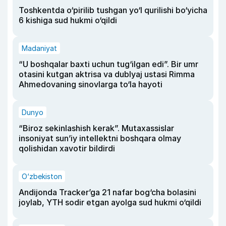
Toshkentda o‘pirilib tushgan yo‘l qurilishi bo‘yicha
6 kishiga sud hukmi o‘qildi
Madaniyat
“U boshqalar baxti uchun tug‘ilgan edi”. Bir umr
otasini kutgan aktrisa va dublyaj ustasi Rimma
Ahmedovaning sinovlarga to‘la hayoti
Dunyo
“Biroz sekinlashish kerak”. Mutaxassislar
insoniyat sun’iy intellektni boshqara olmay
qolishidan xavotir bildirdi
O‘zbekiston
Andijonda Tracker’ga 21 nafar bog‘cha bolasini
joylab, YTH sodir etgan ayolga sud hukmi o‘qildi