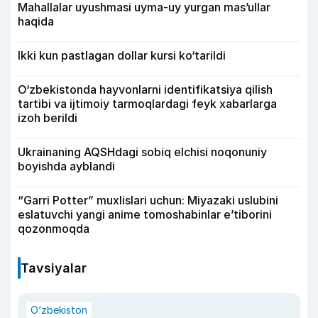
Mahallalar uyushmasi uyma-uy yurgan mas’ullar
haqida
Ikki kun pastlagan dollar kursi ko‘tarildi
O‘zbekistonda hayvonlarni identifikatsiya qilish
tartibi va ijtimoiy tarmoqlardagi feyk xabarlarga
izoh berildi
Ukrainaning AQSHdagi sobiq elchisi noqonuniy
boyishda ayblandi
“Garri Potter” muxlislari uchun: Miyazaki uslubini
eslatuvchi yangi anime tomoshabinlar e’tiborini
qozonmoqda
Tavsiyalar
O‘zbekiston