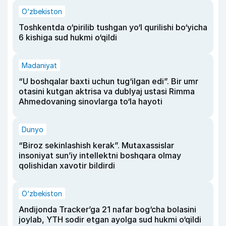
O‘zbekiston
Toshkentda o‘pirilib tushgan yo‘l qurilishi bo‘yicha
6 kishiga sud hukmi o‘qildi
Madaniyat
“U boshqalar baxti uchun tug‘ilgan edi”. Bir umr
otasini kutgan aktrisa va dublyaj ustasi Rimma
Ahmedovaning sinovlarga to‘la hayoti
Dunyo
“Biroz sekinlashish kerak”. Mutaxassislar
insoniyat sun’iy intellektni boshqara olmay
qolishidan xavotir bildirdi
O‘zbekiston
Andijonda Tracker’ga 21 nafar bog‘cha bolasini
joylab, YTH sodir etgan ayolga sud hukmi o‘qildi