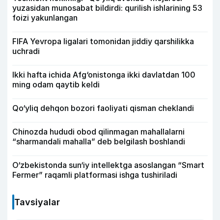
yuzasidan munosabat bildirdi: qurilish ishlarining 53
foizi yakunlangan
FIFA Yevropa ligalari tomonidan jiddiy qarshilikka
uchradi
Ikki hafta ichida Afg‘onistonga ikki davlatdan 100
ming odam qaytib keldi
Qo‘yliq dehqon bozori faoliyati qisman cheklandi
Chinozda hududi obod qilinmagan mahallalarni
“sharmandali mahalla” deb belgilash boshlandi
O‘zbekistonda sun‘iy intellektga asoslangan “Smart
Fermer” raqamli platformasi ishga tushiriladi
Tavsiyalar