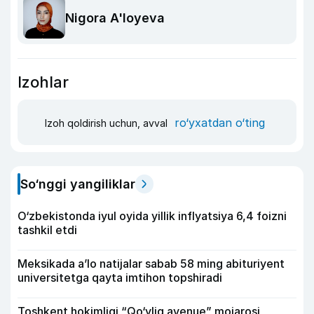
Nigora A'loyeva
Izohlar
ro‘yxatdan o‘ting
Izoh qoldirish uchun, avval
So‘nggi yangiliklar
O‘zbekistonda iyul oyida yillik inflyatsiya 6,4 foizni
tashkil etdi
Meksikada a’lo natijalar sabab 58 ming abituriyent
universitetga qayta imtihon topshiradi
Toshkent hokimligi “Qo‘yliq avenue” mojarosi