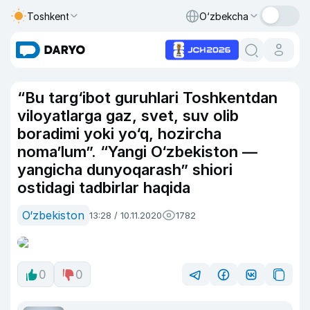
Toshkent
O‘zbekcha
“Bu targ‘ibot guruhlari Toshkentdan
viloyatlarga gaz, svet, suv olib
boradimi yoki yo‘q, hozircha
noma’lum”. “Yangi O‘zbekiston —
yangicha dunyoqarash” shiori
ostidagi tadbirlar haqida
O‘zbekiston
13:28 / 10.11.2020
1782
0
0