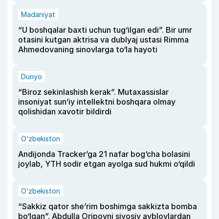
Madaniyat
“U boshqalar baxti uchun tug‘ilgan edi”. Bir umr
otasini kutgan aktrisa va dublyaj ustasi Rimma
Ahmedovaning sinovlarga to‘la hayoti
Dunyo
“Biroz sekinlashish kerak”. Mutaxassislar
insoniyat sun’iy intellektni boshqara olmay
qolishidan xavotir bildirdi
O‘zbekiston
Andijonda Tracker’ga 21 nafar bog‘cha bolasini
joylab, YTH sodir etgan ayolga sud hukmi o‘qildi
O‘zbekiston
“Sakkiz qator she’rim boshimga sakkizta bomba
bo‘lgan”. Abdulla Oripovni siyosiy ayblovlardan