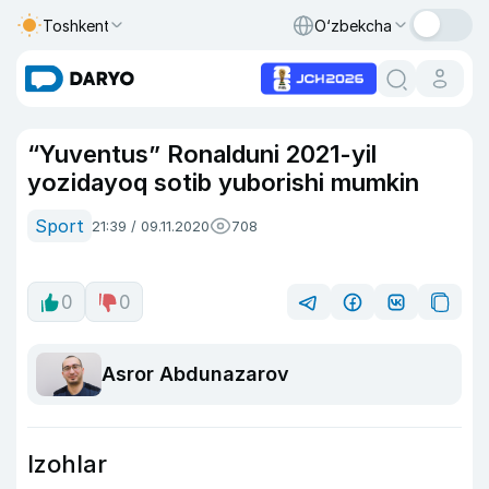
Toshkent
O‘zbekcha
“Yuventus” Ronalduni 2021-yil
yozidayoq sotib yuborishi mumkin
Sport
21:39 / 09.11.2020
708
0
0
Asror Abdunazarov
Izohlar