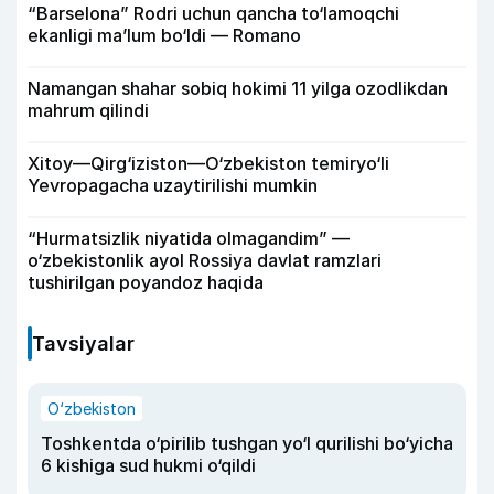
“Barselona” Rodri uchun qancha to‘lamoqchi
ekanligi ma’lum bo‘ldi — Romano
Namangan shahar sobiq hokimi 11 yilga ozodlikdan
mahrum qilindi
Xitoy—Qirg‘iziston—O‘zbekiston temiryo‘li
Yevropagacha uzaytirilishi mumkin
“Hurmatsizlik niyatida olmagandim” —
o‘zbekistonlik ayol Rossiya davlat ramzlari
tushirilgan poyandoz haqida
Tavsiyalar
O‘zbekiston
Toshkentda o‘pirilib tushgan yo‘l qurilishi bo‘yicha
6 kishiga sud hukmi o‘qildi