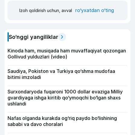
ro‘yxatdan o‘ting
Izoh qoldirish uchun, avval
So‘nggi yangiliklar
Kinoda ham, musiqada ham muvaffaqiyat qozongan
Gollivud yulduzlari (video)
Saudiya, Pokiston va Turkiya qo‘shma mudofaa
bitimi imzoladi
Surxondaryoda fuqaroni 1000 dollar evaziga Milliy
gvardiyaga ishga kiritib qo‘ymoqchi bo‘lgan shaxs
ushlandi
Nafas olganda kurakda og‘riq paydo bo‘lishining
sababi va davo choralari