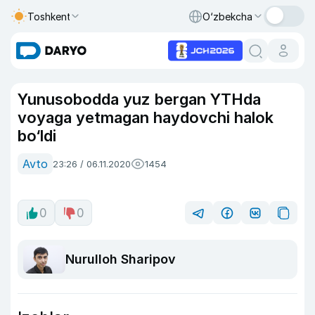
Toshkent
O‘zbekcha
Yunusobodda yuz bergan YTHda
voyaga yetmagan haydovchi halok
bo‘ldi
Avto
23:26 / 06.11.2020
1454
0
0
Nurulloh Sharipov