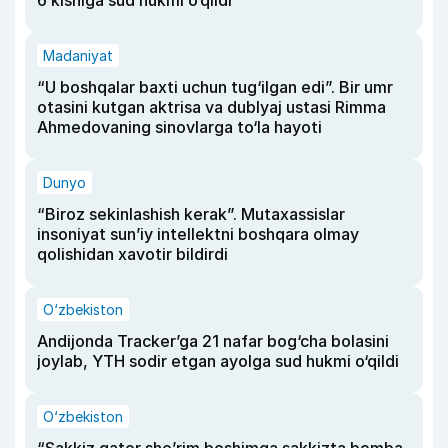
Madaniyat
“U boshqalar baxti uchun tug‘ilgan edi”. Bir umr
otasini kutgan aktrisa va dublyaj ustasi Rimma
Ahmedovaning sinovlarga to‘la hayoti
Dunyo
“Biroz sekinlashish kerak”. Mutaxassislar
insoniyat sun’iy intellektni boshqara olmay
qolishidan xavotir bildirdi
O‘zbekiston
Andijonda Tracker’ga 21 nafar bog‘cha bolasini
joylab, YTH sodir etgan ayolga sud hukmi o‘qildi
O‘zbekiston
“Sakkiz qator she’rim boshimga sakkizta bomba