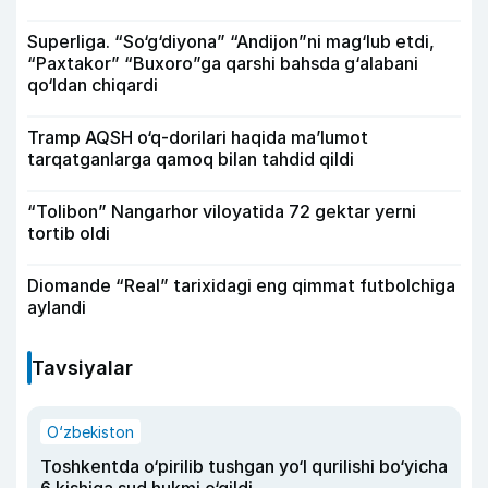
Superliga. “So‘g‘diyona” “Andijon”ni mag‘lub etdi,
“Paxtakor” “Buxoro”ga qarshi bahsda g‘alabani
qo‘ldan chiqardi
Tramp AQSH o‘q-dorilari haqida ma’lumot
tarqatganlarga qamoq bilan tahdid qildi
“Tolibon” Nangarhor viloyatida 72 gektar yerni
tortib oldi
Diomande “Real” tarixidagi eng qimmat futbolchiga
aylandi
Tavsiyalar
O‘zbekiston
Toshkentda o‘pirilib tushgan yo‘l qurilishi bo‘yicha
6 kishiga sud hukmi o‘qildi