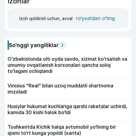
Izohlar
ro‘yxatdan o‘ting
Izoh qoldirish uchun, avval
So‘nggi yangiliklar
Oʻzbekistonda olti oyda savdo, xizmat koʻrsatish va
umumiy ovqatlanish korxonalari qancha soliq
toʻlagani ochiqlandi
Vinisius “Real” bilan uzoq muddatli shartnoma
imzoladi
Husiylar hukumat kuchlariga qarshi raketalar uchirdi,
kamida 30 kishi halok bo‘ldi
Toshkentda Kichik halqa avtomobil yo‘lining bir
qismi to‘rt kunga yopildi (xarita)