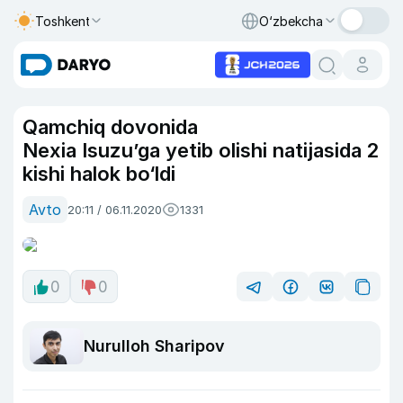
Toshkent
O‘zbekcha
Qamchiq dovonida
Nexia Isuzu’ga yetib olishi natijasida 2
kishi halok bo‘ldi
Avto
20:11 / 06.11.2020
1331
0
0
Nurulloh Sharipov