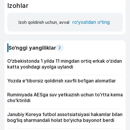
Izohlar
ro‘yxatdan o‘ting
Izoh qoldirish uchun, avval
So‘nggi yangiliklar
O‘zbekistonda 1 yilda 11 mingdan ortiq erkak o‘zidan
katta yoshdagi ayolga uylandi
Yozda e’tiborsiz qoldirish xavfli bo‘lgan alomatlar
Ruminiyada AESga suv yetkazish uchun toʻrtta kema
choʻktirildi
Janubiy Koreya futbol assotsiatsiyasi hakamlar bilan
bog‘liq sharmandali holat bo‘yicha bayonot berdi