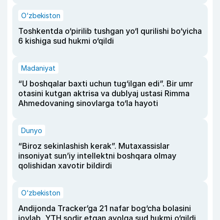
O‘zbekiston
Toshkentda o‘pirilib tushgan yo‘l qurilishi bo‘yicha
6 kishiga sud hukmi o‘qildi
Madaniyat
“U boshqalar baxti uchun tug‘ilgan edi”. Bir umr
otasini kutgan aktrisa va dublyaj ustasi Rimma
Ahmedovaning sinovlarga to‘la hayoti
Dunyo
“Biroz sekinlashish kerak”. Mutaxassislar
insoniyat sun’iy intellektni boshqara olmay
qolishidan xavotir bildirdi
O‘zbekiston
Andijonda Tracker’ga 21 nafar bog‘cha bolasini
joylab, YTH sodir etgan ayolga sud hukmi o‘qildi