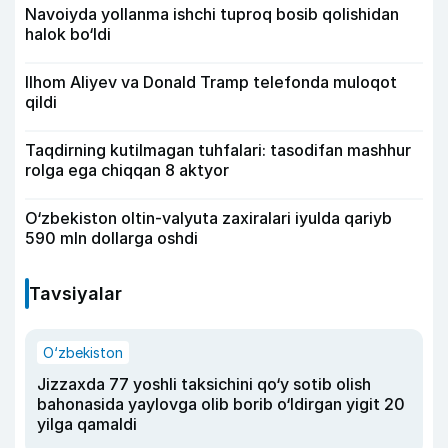
Navoiyda yollanma ishchi tuproq bosib qolishidan
halok bo‘ldi
Ilhom Aliyev va Donald Tramp telefonda muloqot
qildi
Taqdirning kutilmagan tuhfalari: tasodifan mashhur
rolga ega chiqqan 8 aktyor
O‘zbekiston oltin-valyuta zaxiralari iyulda qariyb
590 mln dollarga oshdi
Tavsiyalar
O‘zbekiston
Jizzaxda 77 yoshli taksichini qo‘y sotib olish
bahonasida yaylovga olib borib o‘ldirgan yigit 20
yilga qamaldi