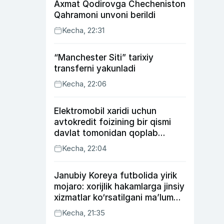
Axmat Qodirovga Checheniston
Qahramoni unvoni berildi
Kecha, 22:31
“Manchester Siti” tarixiy
transferni yakunladi
Kecha, 22:06
Elektromobil xaridi uchun
avtokredit foizining bir qismi
davlat tomonidan qoplab
berilishi mumkin
Kecha, 22:04
Janubiy Koreya futbolida yirik
mojaro: xorijlik hakamlarga jinsiy
xizmatlar ko‘rsatilgani ma’lum
qilindi
Kecha, 21:35