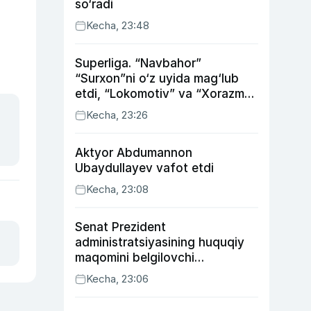
so‘radi
Kecha, 23:48
Superliga. “Navbahor”
“Surxon”ni o‘z uyida mag‘lub
etdi, “Lokomotiv” va “Xorazm”
uyda g‘alaba qozondi
Kecha, 23:26
Aktyor Abdu­mannon
Ubaydullayev vafot etdi
Kecha, 23:08
Senat Prezident
administratsiyasining huquqiy
maqomini belgilovchi
konstitutsiyaviy qonunni
Kecha, 23:06
ma’qulladi