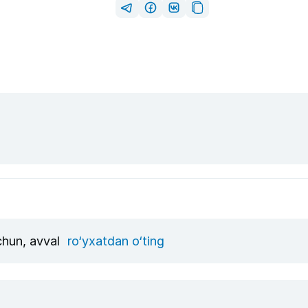
uchun, avval
ro‘yxatdan o‘ting