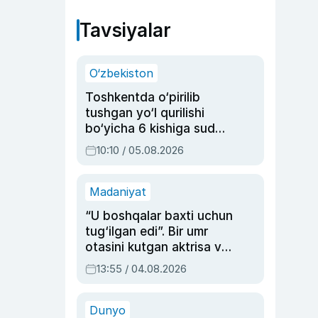
Tavsiyalar
O‘zbekiston
Toshkentda o‘pirilib
tushgan yo‘l qurilishi
bo‘yicha 6 kishiga sud
hukmi o‘qildi
10:10 / 05.08.2026
Madaniyat
“U boshqalar baxti uchun
tug‘ilgan edi”. Bir umr
otasini kutgan aktrisa va
dublyaj ustasi Rimma
13:55 / 04.08.2026
Ahmedovaning
sinovlarga to‘la hayoti
Dunyo