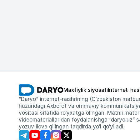
Maxfiylik siyosati
Internet-nas
“Daryo” internet-nashrining (O‘zbekiston matbuo
huzuridagi Axborot va ommaviy kommunikatsiyal
vositasi sifatida ro‘yxatga olingan. Matnli materi
videomateriallaridan foydalanishga “daryo.uz” sa
yozuv ilova qilingan taqdirda yo‘l qo‘yiladi.