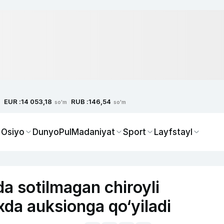
EUR :
RUB :
14 053,18
146,54
so'm
so'm
 Osiyo
Dunyo
Pul
Madaniyat
Sport
Layfstayl
da sotilmagan chiroyli
da auksionga qo‘yiladi