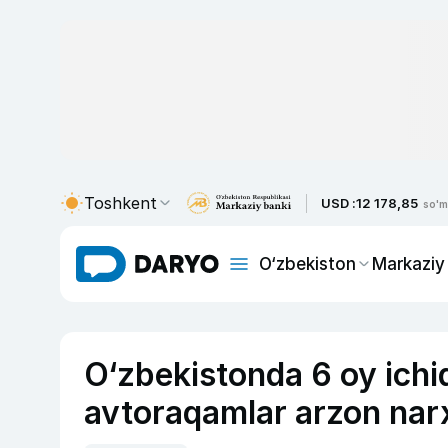
Toshkent
USD :
12 178,85
so'm
O‘zbekiston
Markaziy
O‘zbekistonda 6 oy ichi
avtoraqamlar arzon narx