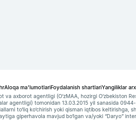
hr
Aloqa ma'lumotlari
Foydalanish shartlari
Yangiliklar arx
t va axborot agentligi (O‘zMAA, hozirgi O‘zbekiston Res
ar agentligi) tomonidan 13.03.2015 yil sanasida 0944
allarni to‘liq ko‘chirish yoki qisman iqtibos keltirishga, 
ytiga giperhavola mavjud bo‘lgan va/yoki “Daryo” intern