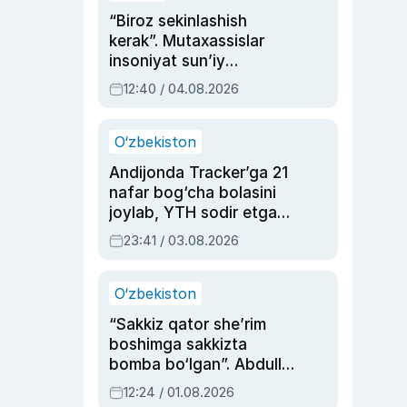
“Biroz sekinlashish
kerak”. Mutaxassislar
insoniyat sun’iy
intellektni boshqara
12:40 / 04.08.2026
olmay qolishidan xavotir
bildirdi
O‘zbekiston
Andijonda Tracker’ga 21
nafar bog‘cha bolasini
joylab, YTH sodir etgan
ayolga sud hukmi o‘qildi
23:41 / 03.08.2026
O‘zbekiston
“Sakkiz qator she’rim
boshimga sakkizta
bomba bo‘lgan”. Abdulla
Oripovni siyosiy
12:24 / 01.08.2026
ayblovlardan asrab