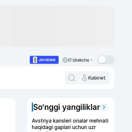
O‘zbekcha
Kabinet
So‘nggi yangiliklar
Avstriya kansleri onalar mehnati
haqidagi gaplari uchun uzr