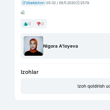
O‘zbekiston
05:32 / 06.11.2020
2579
0
0
Nigora A'loyeva
Izohlar
Izoh qoldirish 