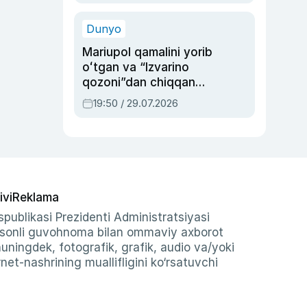
qolgan voqea
Dunyo
Mariupol qamalini yorib
oʻtgan va “Izvarino
qozoni”dan chiqqan
qahramon — Ukraina
19:50 / 29.07.2026
armiyasi bosh
qoʻmondoni Drapatiy
haqida
ivi
Reklama
publikasi Prezidenti Administratsiyasi
-sonli guvohnoma bilan ommaviy axborot
shuningdek, fotografik, grafik, audio va/yoki
et-nashrining muallifligini ko‘rsatuvchi