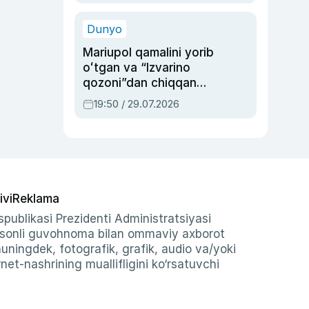
qolgan voqea
Dunyo
Mariupol qamalini yorib
oʻtgan va “Izvarino
qozoni”dan chiqqan
qahramon — Ukraina
19:50 / 29.07.2026
armiyasi bosh
qoʻmondoni Drapatiy
haqida
ivi
Reklama
publikasi Prezidenti Administratsiyasi
-sonli guvohnoma bilan ommaviy axborot
shuningdek, fotografik, grafik, audio va/yoki
et-nashrining muallifligini ko‘rsatuvchi