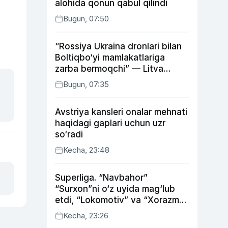
alohida qonun qabul qilindi
Bugun, 07:50
“Rossiya Ukraina dronlari bilan
Boltiqbo‘yi mamlakatlariga
zarba bermoqchi” — Litva
mudofaa vaziri
Bugun, 07:35
Avstriya kansleri onalar mehnati
haqidagi gaplari uchun uzr
so‘radi
Kecha, 23:48
Superliga. “Navbahor”
“Surxon”ni o‘z uyida mag‘lub
etdi, “Lokomotiv” va “Xorazm”
uyda g‘alaba qozondi
Kecha, 23:26