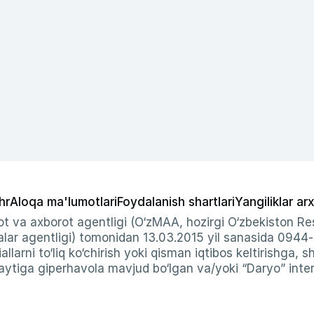
hr
Aloqa ma'lumotlari
Foydalanish shartlari
Yangiliklar arx
t va axborot agentligi (O‘zMAA, hozirgi O‘zbekiston Res
ar agentligi) tomonidan 13.03.2015 yil sanasida 0944
allarni to‘liq ko‘chirish yoki qisman iqtibos keltirishga, 
ytiga giperhavola mavjud bo‘lgan va/yoki “Daryo” intern