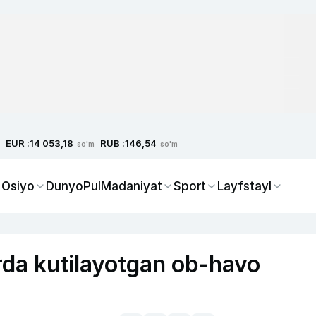
EUR :
RUB :
14 053,18
146,54
so'm
so'm
 Osiyo
Dunyo
Pul
Madaniyat
Sport
Layfstayl
da kutilayotgan ob-havo