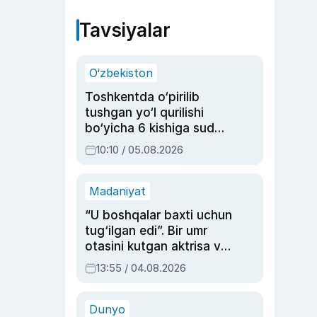
Tavsiyalar
O‘zbekiston
Toshkentda o‘pirilib
tushgan yo‘l qurilishi
bo‘yicha 6 kishiga sud
hukmi o‘qildi
10:10 / 05.08.2026
Madaniyat
“U boshqalar baxti uchun
tug‘ilgan edi”. Bir umr
otasini kutgan aktrisa va
dublyaj ustasi Rimma
13:55 / 04.08.2026
Ahmedovaning
sinovlarga to‘la hayoti
Dunyo