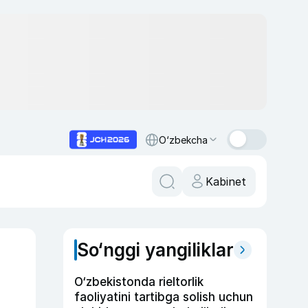
O‘zbekcha
Kabinet
So‘nggi yangiliklar
O‘zbekistonda rieltorlik
faoliyatini tartibga solish uchun