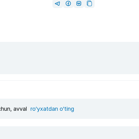
uchun, avval
ro‘yxatdan o‘ting