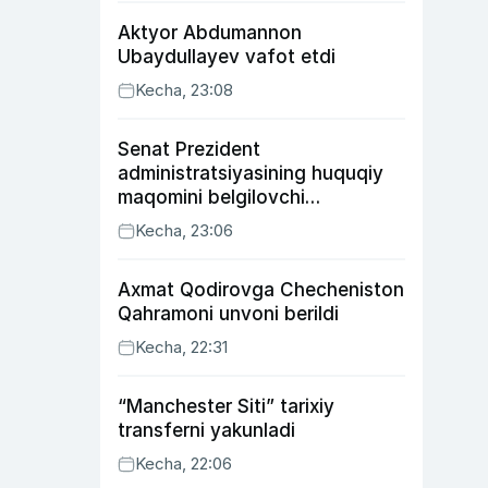
Aktyor Abdu­mannon
Ubaydullayev vafot etdi
Kecha, 23:08
Senat Prezident
administratsiyasining huquqiy
maqomini belgilovchi
konstitutsiyaviy qonunni
Kecha, 23:06
ma’qulladi
Axmat Qodirovga Checheniston
Qahramoni unvoni berildi
Kecha, 22:31
“Manchester Siti” tarixiy
transferni yakunladi
Kecha, 22:06