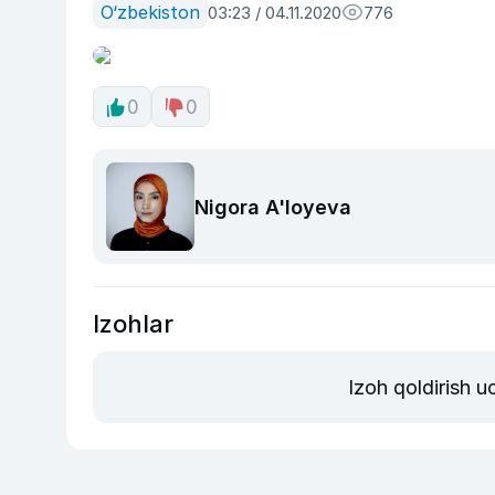
O‘zbekiston
03:23 / 04.11.2020
776
0
0
Nigora A'loyeva
Izohlar
Izoh qoldirish 