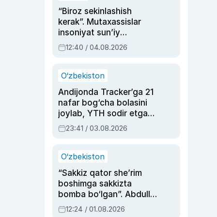
“Biroz sekinlashish
kerak”. Mutaxassislar
insoniyat sun’iy
intellektni boshqara
12:40 / 04.08.2026
olmay qolishidan xavotir
bildirdi
O‘zbekiston
Andijonda Tracker’ga 21
nafar bog‘cha bolasini
joylab, YTH sodir etgan
ayolga sud hukmi o‘qildi
23:41 / 03.08.2026
O‘zbekiston
“Sakkiz qator she’rim
boshimga sakkizta
bomba bo‘lgan”. Abdulla
Oripovni siyosiy
12:24 / 01.08.2026
ayblovlardan asrab