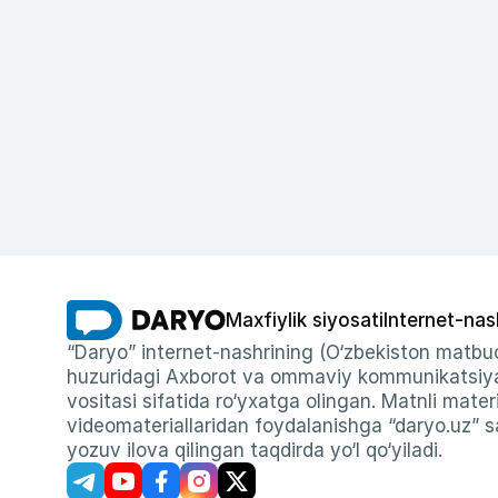
Maxfiylik siyosati
Internet-nas
“Daryo” internet-nashrining (O‘zbekiston matbuo
huzuridagi Axborot va ommaviy kommunikatsiyal
vositasi sifatida ro‘yxatga olingan. Matnli materi
videomateriallaridan foydalanishga “daryo.uz” sa
yozuv ilova qilingan taqdirda yo‘l qo‘yiladi.