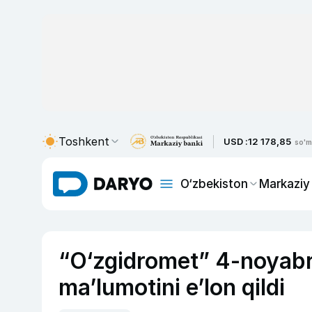
Toshkent
USD :
12 178,85
so'm
O‘zbekiston
Markaziy
“O‘zgidromet” 4-noyabr
ma’lumotini e’lon qildi