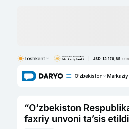
Toshkent
USD :
12 178,85
so'm
O‘zbekiston
Markaziy
“O‘zbekiston Respublika
faxriy unvoni ta’sis etildi