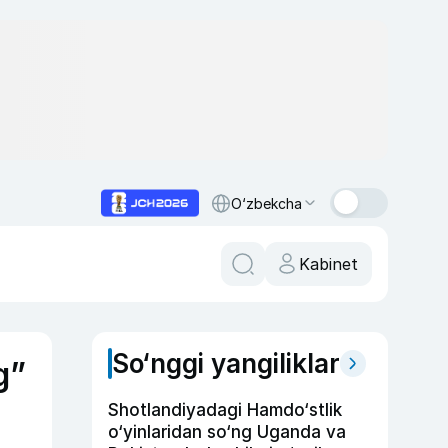
O‘zbekcha
Kabinet
So‘nggi yangiliklar
g”
Shotlandiyadagi Hamdo‘stlik
o‘yinlaridan so‘ng Uganda va