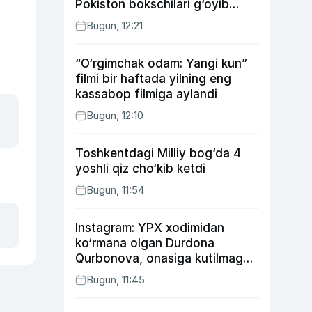
Pokiston bokschilari g‘oyib
bo‘ldi
Bugun, 12:21
“O‘rgimchak odam: Yangi kun”
filmi bir haftada yilning eng
kassabop filmiga aylandi
Bugun, 12:10
Toshkentdagi Milliy bog‘da 4
yoshli qiz cho‘kib ketdi
Bugun, 11:54
Instagram: YPX xodimidan
ko‘rmana olgan Durdona
Qurbonova, onasiga kutilmagan
sovg‘a tayyorlagan Umid vines,
Bugun, 11:45
xonanda Rayhon nimadan xafa?