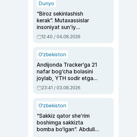
Dunyo
“Biroz sekinlashish
kerak”. Mutaxassislar
insoniyat sun’iy
intellektni boshqara
12:40 / 04.08.2026
olmay qolishidan xavotir
bildirdi
O‘zbekiston
Andijonda Tracker’ga 21
nafar bog‘cha bolasini
joylab, YTH sodir etgan
ayolga sud hukmi o‘qildi
23:41 / 03.08.2026
O‘zbekiston
“Sakkiz qator she’rim
boshimga sakkizta
bomba bo‘lgan”. Abdulla
Oripovni siyosiy