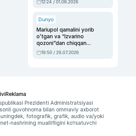
12:24 / 01.08.2026
ayblovlardan asrab
qolgan voqea
Dunyo
Mariupol qamalini yorib
oʻtgan va “Izvarino
qozoni”dan chiqqan
qahramon — Ukraina
19:50 / 29.07.2026
armiyasi bosh
qoʻmondoni Drapatiy
haqida
ivi
Reklama
publikasi Prezidenti Administratsiyasi
-sonli guvohnoma bilan ommaviy axborot
shuningdek, fotografik, grafik, audio va/yoki
et-nashrining muallifligini ko‘rsatuvchi