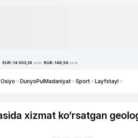
EUR :
RUB :
14 053,18
146,54
so'm
so'm
 Osiyo
Dunyo
Pul
Madaniyat
Sport
Layfstayl
sida xizmat ko‘rsatgan geolo