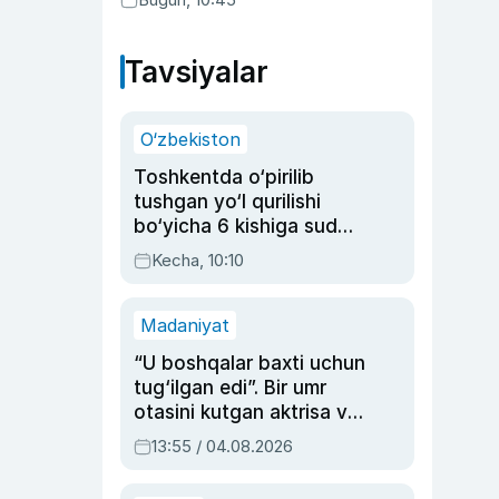
Tavsiyalar
O‘zbekiston
Toshkentda o‘pirilib
tushgan yo‘l qurilishi
bo‘yicha 6 kishiga sud
hukmi o‘qildi
Kecha, 10:10
Madaniyat
“U boshqalar baxti uchun
tug‘ilgan edi”. Bir umr
otasini kutgan aktrisa va
dublyaj ustasi Rimma
13:55 / 04.08.2026
Ahmedovaning
sinovlarga to‘la hayoti