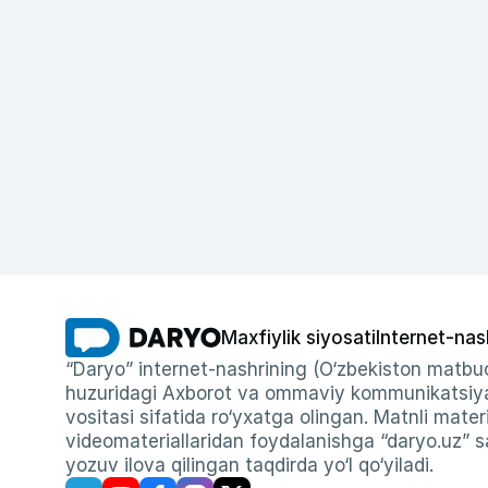
Maxfiylik siyosati
Internet-nas
“Daryo” internet-nashrining (O‘zbekiston matbuo
huzuridagi Axborot va ommaviy kommunikatsiyal
vositasi sifatida ro‘yxatga olingan. Matnli materi
videomateriallaridan foydalanishga “daryo.uz” sa
yozuv ilova qilingan taqdirda yo‘l qo‘yiladi.