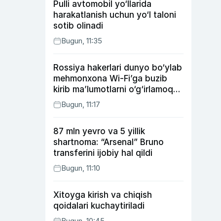
Pulli avtomobil yo‘llarida
harakatlanish uchun yo‘l taloni
sotib olinadi
Bugun, 11:35
Rossiya hakerlari dunyo bo‘ylab
mehmonxona Wi-Fi’ga buzib
kirib ma’lumotlarni o‘g‘irlamoqda
— Microsoft
Bugun, 11:17
87 mln yevro va 5 yillik
shartnoma: “Arsenal” Bruno
transferini ijobiy hal qildi
Bugun, 11:10
Xitoyga kirish va chiqish
qoidalari kuchaytiriladi
Bugun, 10:45