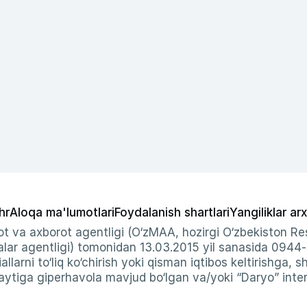
hr
Aloqa ma'lumotlari
Foydalanish shartlari
Yangiliklar arx
t va axborot agentligi (O‘zMAA, hozirgi O‘zbekiston Res
ar agentligi) tomonidan 13.03.2015 yil sanasida 0944
allarni to‘liq ko‘chirish yoki qisman iqtibos keltirishga, 
ytiga giperhavola mavjud bo‘lgan va/yoki “Daryo” intern