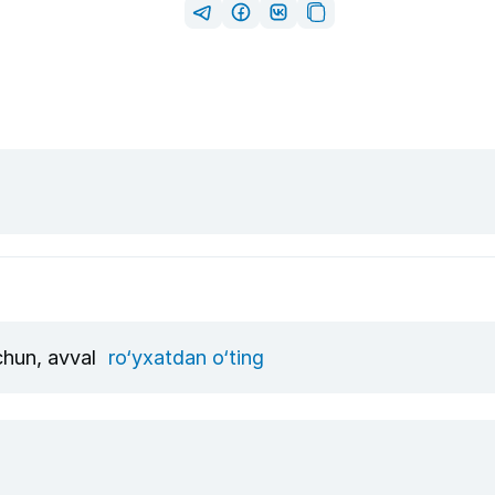
uchun, avval
ro‘yxatdan o‘ting