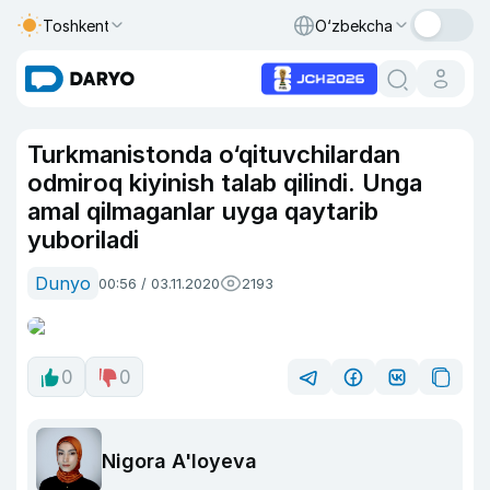
Toshkent
O‘zbekcha
Turkmanistonda o‘qituvchilardan
odmiroq kiyinish talab qilindi. Unga
amal qilmaganlar uyga qaytarib
yuboriladi
Dunyo
00:56 / 03.11.2020
2193
0
0
Nigora A'loyeva