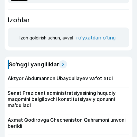
Izohlar
ro‘yxatdan o‘ting
Izoh qoldirish uchun, avval
So‘nggi yangiliklar
Aktyor Abdu­mannon Ubaydullayev vafot etdi
Senat Prezident administratsiyasining huquqiy
maqomini belgilovchi konstitutsiyaviy qonunni
ma’qulladi
Axmat Qodirovga Checheniston Qahramoni unvoni
berildi