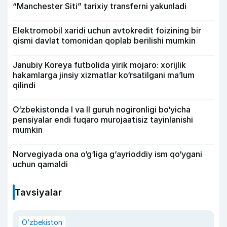
“Manchester Siti” tarixiy transferni yakunladi
Elektromobil xaridi uchun avtokredit foizining bir
qismi davlat tomonidan qoplab berilishi mumkin
Janubiy Koreya futbolida yirik mojaro: xorijlik
hakamlarga jinsiy xizmatlar ko‘rsatilgani ma’lum
qilindi
O‘zbekistonda I va II guruh nogironligi bo‘yicha
pensiyalar endi fuqaro murojaatisiz tayinlanishi
mumkin
Norvegiyada ona o‘g‘liga g‘ayrioddiy ism qo‘ygani
uchun qamaldi
Tavsiyalar
O‘zbekiston