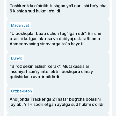
Toshkentda o‘pirilib tushgan yo‘l qurilishi bo‘yicha
6 kishiga sud hukmi o‘qildi
Madaniyat
“U boshqalar baxti uchun tug‘ilgan edi”. Bir umr
otasini kutgan aktrisa va dublyaj ustasi Rimma
Ahmedovaning sinovlarga to‘la hayoti
Dunyo
“Biroz sekinlashish kerak”. Mutaxassislar
insoniyat sun’iy intellektni boshqara olmay
qolishidan xavotir bildirdi
O‘zbekiston
Andijonda Tracker’ga 21 nafar bog‘cha bolasini
joylab, YTH sodir etgan ayolga sud hukmi o‘qildi