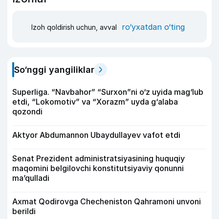
ro‘yxatdan o‘ting
Izoh qoldirish uchun, avval
So‘nggi yangiliklar
Superliga. “Navbahor” “Surxon”ni o‘z uyida mag‘lub
etdi, “Lokomotiv” va “Xorazm” uyda g‘alaba
qozondi
Aktyor Abdu­mannon Ubaydullayev vafot etdi
Senat Prezident administratsiyasining huquqiy
maqomini belgilovchi konstitutsiyaviy qonunni
ma’qulladi
Axmat Qodirovga Checheniston Qahramoni unvoni
berildi