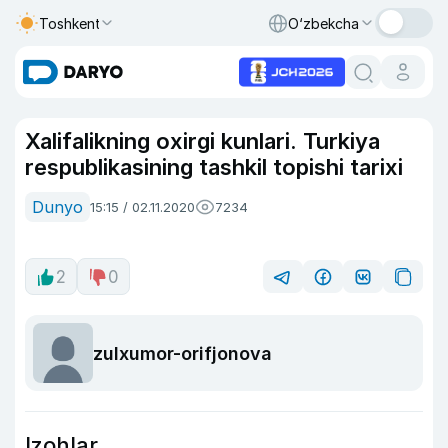
Toshkent
O‘zbekcha
Xalifalikning oxirgi kunlari. Turkiya
respublikasining tashkil topishi tarixi
Dunyo
15:15 / 02.11.2020
7234
2
0
zulxumor-orifjonova
Izohlar