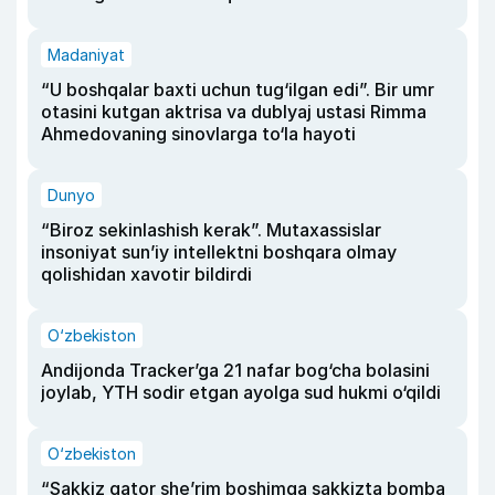
Madaniyat
“U boshqalar baxti uchun tug‘ilgan edi”. Bir umr
otasini kutgan aktrisa va dublyaj ustasi Rimma
Ahmedovaning sinovlarga to‘la hayoti
Dunyo
“Biroz sekinlashish kerak”. Mutaxassislar
insoniyat sun’iy intellektni boshqara olmay
qolishidan xavotir bildirdi
O‘zbekiston
Andijonda Tracker’ga 21 nafar bog‘cha bolasini
joylab, YTH sodir etgan ayolga sud hukmi o‘qildi
O‘zbekiston
“Sakkiz qator she’rim boshimga sakkizta bomba