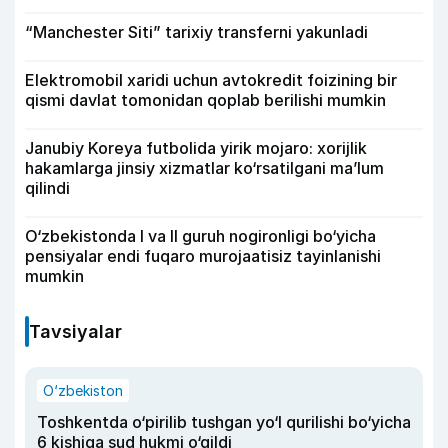
“Manchester Siti” tarixiy transferni yakunladi
Elektromobil xaridi uchun avtokredit foizining bir
qismi davlat tomonidan qoplab berilishi mumkin
Janubiy Koreya futbolida yirik mojaro: xorijlik
hakamlarga jinsiy xizmatlar ko‘rsatilgani ma’lum
qilindi
O‘zbekistonda I va II guruh nogironligi bo‘yicha
pensiyalar endi fuqaro murojaatisiz tayinlanishi
mumkin
Tavsiyalar
O‘zbekiston
Toshkentda o‘pirilib tushgan yo‘l qurilishi bo‘yicha
6 kishiga sud hukmi o‘qildi