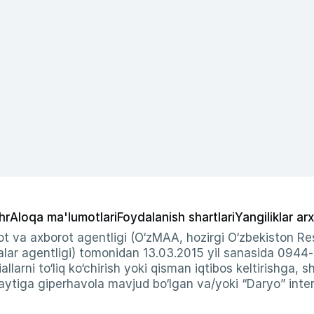
hr
Aloqa ma'lumotlari
Foydalanish shartlari
Yangiliklar arx
t va axborot agentligi (O‘zMAA, hozirgi O‘zbekiston Res
ar agentligi) tomonidan 13.03.2015 yil sanasida 0944
allarni to‘liq ko‘chirish yoki qisman iqtibos keltirishga, 
ytiga giperhavola mavjud bo‘lgan va/yoki “Daryo” intern