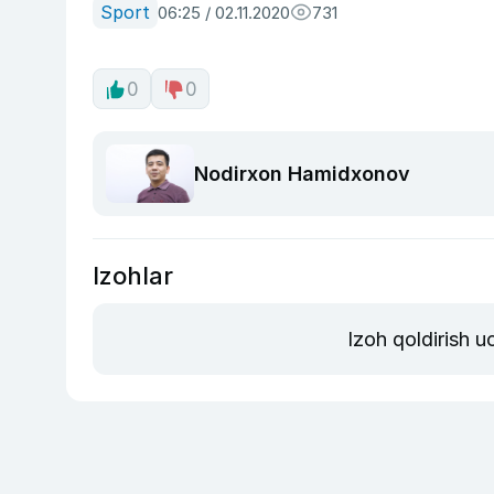
Sport
06:25 / 02.11.2020
731
0
0
Nodirxon Hamidxonov
Izohlar
Izoh qoldirish 