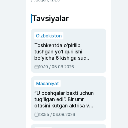
Tavsiyalar
O‘zbekiston
Toshkentda o‘pirilib
tushgan yo‘l qurilishi
bo‘yicha 6 kishiga sud
hukmi o‘qildi
10:10 / 05.08.2026
Madaniyat
“U boshqalar baxti uchun
tug‘ilgan edi”. Bir umr
otasini kutgan aktrisa va
dublyaj ustasi Rimma
13:55 / 04.08.2026
Ahmedovaning
sinovlarga to‘la hayoti