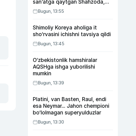
san’atga qaytgan Shahzoda,
yo‘lga asfalt yotqizgan
Bugun, 13:55
Jahongir Otajonov
Shimoliy Koreya aholiga it
sho‘rvasini ichishni tavsiya qildi
Bugun, 13:45
O‘zbekistonlik hamshiralar
AQSHga ishga yuborilishi
mumkin
Bugun, 13:39
Platini, van Basten, Raul, endi
esa Neymar... Jahon chempioni
bo‘lolmagan superyulduzlar
Bugun, 13:30