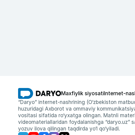
Maxfiylik siyosati
Internet-nas
“Daryo” internet-nashrining (O‘zbekiston matbuo
huzuridagi Axborot va ommaviy kommunikatsiyal
vositasi sifatida ro‘yxatga olingan. Matnli materi
videomateriallaridan foydalanishga “daryo.uz” sa
yozuv ilova qilingan taqdirda yo‘l qo‘yiladi.