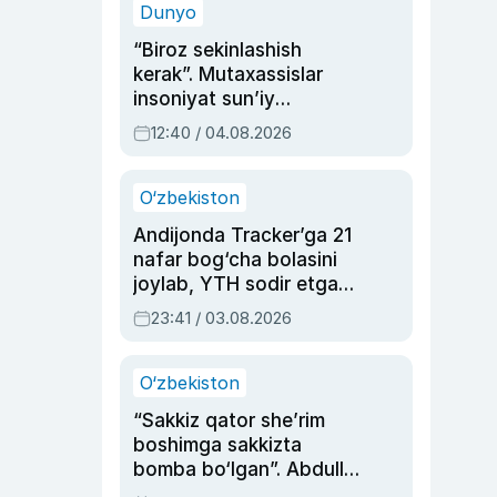
Dunyo
“Biroz sekinlashish
kerak”. Mutaxassislar
insoniyat sun’iy
intellektni boshqara
12:40 / 04.08.2026
olmay qolishidan xavotir
bildirdi
O‘zbekiston
Andijonda Tracker’ga 21
nafar bog‘cha bolasini
joylab, YTH sodir etgan
ayolga sud hukmi o‘qildi
23:41 / 03.08.2026
O‘zbekiston
“Sakkiz qator she’rim
boshimga sakkizta
bomba bo‘lgan”. Abdulla
Oripovni siyosiy