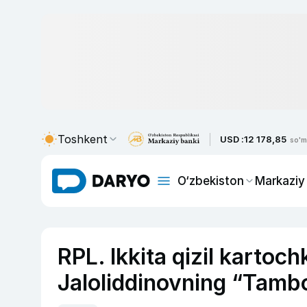
Toshkent
USD :
12 178,85
so'm
O‘zbekiston
Markaziy
RPL. Ikkita qizil kartoch
Jaloliddinovning “Tambo