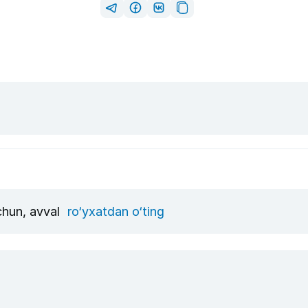
uchun, avval
ro‘yxatdan o‘ting