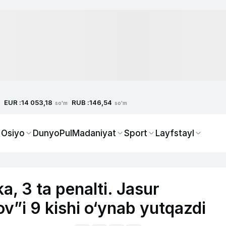
EUR :
RUB :
14 053,18
146,54
so'm
so'm
 Osiyo
Dunyo
Pul
Madaniyat
Sport
Layfstayl
ka, 3 ta penalti. Jasur
v”i 9 kishi o‘ynab yutqazdi