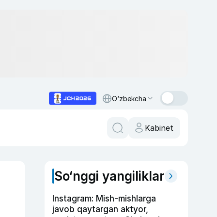
O‘zbekcha
Kabinet
So‘nggi yangiliklar
Instagram: Mish-mishlarga
javob qaytargan aktyor,