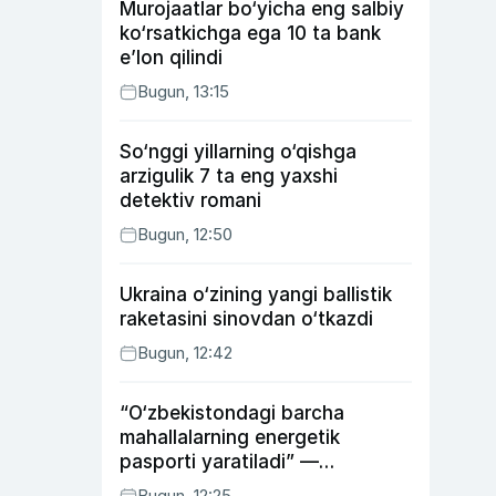
Murojaatlar bo‘yicha eng salbiy
ko‘rsatkichga ega 10 ta bank
e’lon qilindi
Bugun, 13:15
So‘nggi yillarning o‘qishga
arzigulik 7 ta eng yaxshi
detektiv romani
Bugun, 12:50
Ukraina o‘zining yangi ballistik
raketasini sinovdan o‘tkazdi
Bugun, 12:42
“O‘zbekistondagi barcha
mahallalarning energetik
pasporti yaratiladi” —
energetika vaziri
Bugun, 12:25