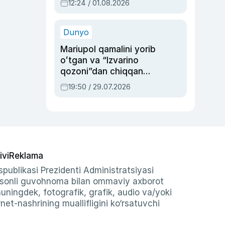
12:24 / 01.08.2026
ayblovlardan asrab
qolgan voqea
Dunyo
Mariupol qamalini yorib
oʻtgan va “Izvarino
qozoni”dan chiqqan
qahramon — Ukraina
19:50 / 29.07.2026
armiyasi bosh
qoʻmondoni Drapatiy
haqida
ivi
Reklama
publikasi Prezidenti Administratsiyasi
-sonli guvohnoma bilan ommaviy axborot
shuningdek, fotografik, grafik, audio va/yoki
et-nashrining muallifligini ko‘rsatuvchi