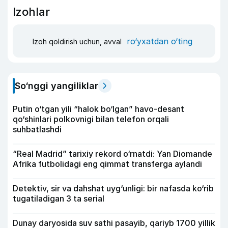
Izohlar
ro‘yxatdan o‘ting
Izoh qoldirish uchun, avval
So‘nggi yangiliklar
Putin o‘tgan yili “halok bo‘lgan” havo-desant
qo‘shinlari polkovnigi bilan telefon orqali
suhbatlashdi
“Real Madrid” tarixiy rekord o‘rnatdi: Yan Diomande
Afrika futbolidagi eng qimmat transferga aylandi
Detektiv, sir va dahshat uyg‘unligi: bir nafasda ko‘rib
tugatiladigan 3 ta serial
Dunay daryosida suv sathi pasayib, qariyb 1700 yillik