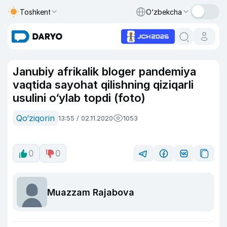
Toshkent
O‘zbekcha
Janubiy afrikalik bloger pandemiya
vaqtida sayohat qilishning qiziqarli
usulini o‘ylab topdi (foto)
Qo‘ziqorin
13:55 / 02.11.2020
1053
0
0
Muazzam Rajabova