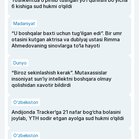
Toshkentda o‘pirilib tushgan yo‘l qurilishi bo‘yicha
6 kishiga sud hukmi o‘qildi
Madaniyat
“U boshqalar baxti uchun tug‘ilgan edi”. Bir umr
otasini kutgan aktrisa va dublyaj ustasi Rimma
Ahmedovaning sinovlarga to‘la hayoti
Dunyo
“Biroz sekinlashish kerak”. Mutaxassislar
insoniyat sun’iy intellektni boshqara olmay
qolishidan xavotir bildirdi
O‘zbekiston
Andijonda Tracker’ga 21 nafar bog‘cha bolasini
joylab, YTH sodir etgan ayolga sud hukmi o‘qildi
O‘zbekiston