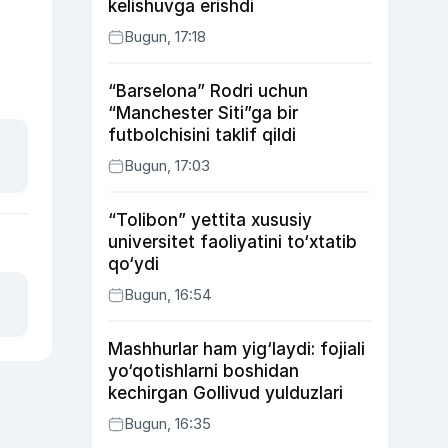
kelishuvga erishdi
Bugun, 17:18
“Barselona” Rodri uchun
“Manchester Siti”ga bir
futbolchisini taklif qildi
Bugun, 17:03
“Tolibon” yettita xususiy
universitet faoliyatini to‘xtatib
qo‘ydi
Bugun, 16:54
Mashhurlar ham yig‘laydi: fojiali
yo‘qotishlarni boshidan
kechirgan Gollivud yulduzlari
Bugun, 16:35