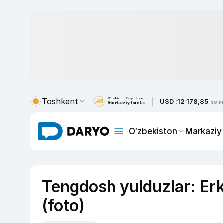
Toshkent
USD :
12 178,85
so'm
O‘zbekiston
Markaziy
Tengdosh yulduzlar: Erk
(foto)