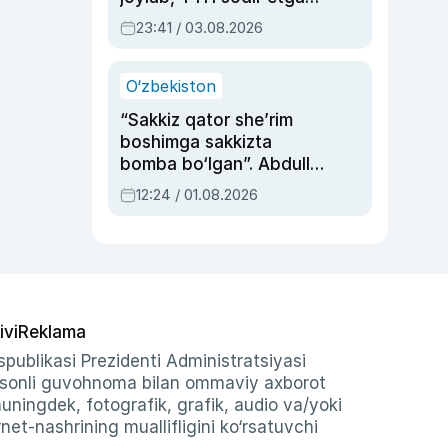
ayolga sud hukmi o‘qildi
23:41 / 03.08.2026
O‘zbekiston
“Sakkiz qator she’rim
boshimga sakkizta
bomba bo‘lgan”. Abdulla
Oripovni siyosiy
12:24 / 01.08.2026
ayblovlardan asrab
qolgan voqea
ivi
Reklama
publikasi Prezidenti Administratsiyasi
-sonli guvohnoma bilan ommaviy axborot
shuningdek, fotografik, grafik, audio va/yoki
et-nashrining muallifligini ko‘rsatuvchi