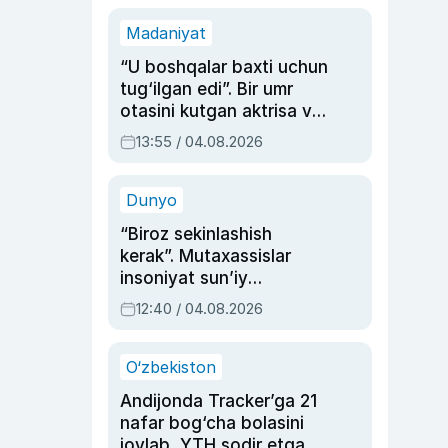
Madaniyat
“U boshqalar baxti uchun
tug‘ilgan edi”. Bir umr
otasini kutgan aktrisa va
dublyaj ustasi Rimma
13:55 / 04.08.2026
Ahmedovaning
sinovlarga to‘la hayoti
Dunyo
“Biroz sekinlashish
kerak”. Mutaxassislar
insoniyat sun’iy
intellektni boshqara
12:40 / 04.08.2026
olmay qolishidan xavotir
bildirdi
O‘zbekiston
Andijonda Tracker’ga 21
nafar bog‘cha bolasini
joylab, YTH sodir etgan