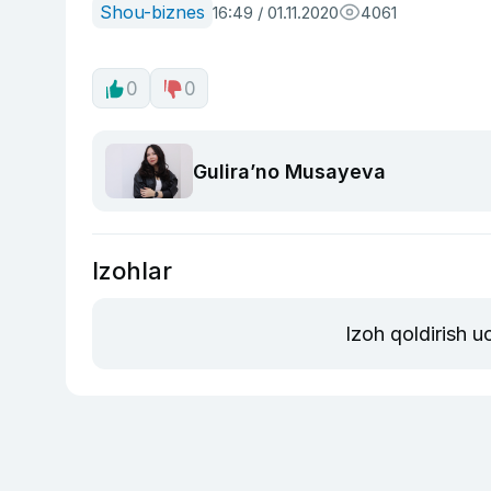
Shou-biznes
16:49 / 01.11.2020
4061
0
0
Guliraʼno Musayeva
Izohlar
Izoh qoldirish 