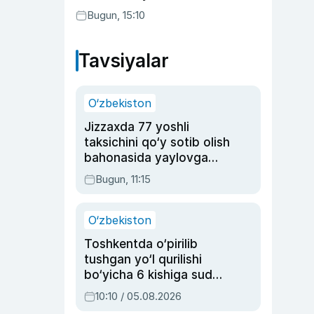
etilishi mumkin
Bugun, 15:10
Tavsiyalar
O‘zbekiston
Jizzaxda 77 yoshli
taksichini qo‘y sotib olish
bahonasida yaylovga
olib borib o‘ldirgan yigit
Bugun, 11:15
20 yilga qamaldi
O‘zbekiston
Toshkentda o‘pirilib
tushgan yo‘l qurilishi
bo‘yicha 6 kishiga sud
hukmi o‘qildi
10:10 / 05.08.2026