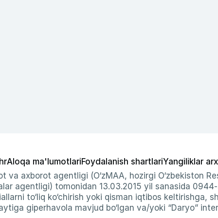
hr
Aloqa ma'lumotlari
Foydalanish shartlari
Yangiliklar arx
t va axborot agentligi (O‘zMAA, hozirgi O‘zbekiston Res
ar agentligi) tomonidan 13.03.2015 yil sanasida 0944
allarni to‘liq ko‘chirish yoki qisman iqtibos keltirishga, 
ytiga giperhavola mavjud bo‘lgan va/yoki “Daryo” intern