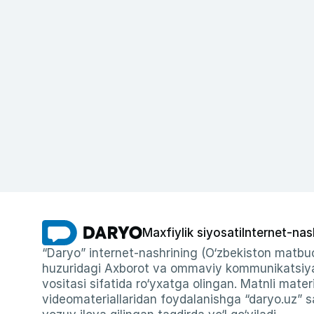
Maxfiylik siyosati
Internet-nas
“Daryo” internet-nashrining (O‘zbekiston matbuo
huzuridagi Axborot va ommaviy kommunikatsiyal
vositasi sifatida ro‘yxatga olingan. Matnli materi
videomateriallaridan foydalanishga “daryo.uz” sa