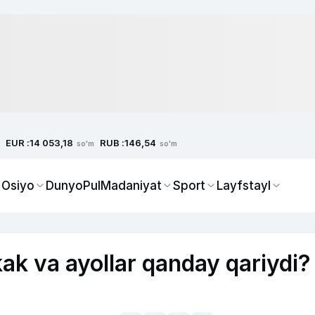
EUR :
RUB :
14 053,18
146,54
so'm
so'm
 Osiyo
Dunyo
Pul
Madaniyat
Sport
Layfstayl
ak va ayollar qanday qariydi?