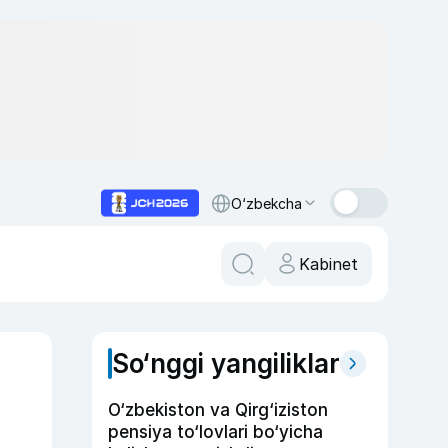
O‘zbekcha
Kabinet
So‘nggi yangiliklar
O‘zbekiston va Qirg‘iziston
pensiya to‘lovlari bo‘yicha