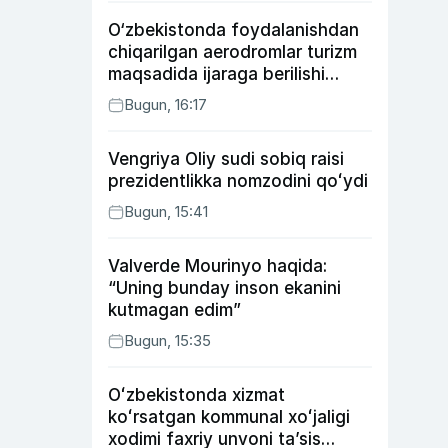
O‘zbekistonda foydalanishdan
chiqarilgan aerodromlar turizm
maqsadida ijaraga berilishi
mumkin
Bugun, 16:17
Vengriya Oliy sudi sobiq raisi
prezidentlikka nomzodini qoʻydi
Bugun, 15:41
Valverde Mourinyo haqida:
“Uning bunday inson ekanini
kutmagan edim”
Bugun, 15:35
Oʻzbekistonda xizmat
koʻrsatgan kommunal xoʻjaligi
xodimi faxriy unvoni taʼsis