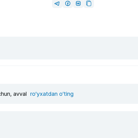
uchun, avval
ro‘yxatdan o‘ting