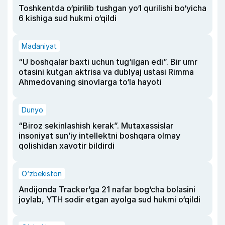
Toshkentda o‘pirilib tushgan yo‘l qurilishi bo‘yicha
6 kishiga sud hukmi o‘qildi
Madaniyat
“U boshqalar baxti uchun tug‘ilgan edi”. Bir umr
otasini kutgan aktrisa va dublyaj ustasi Rimma
Ahmedovaning sinovlarga to‘la hayoti
Dunyo
“Biroz sekinlashish kerak”. Mutaxassislar
insoniyat sun’iy intellektni boshqara olmay
qolishidan xavotir bildirdi
O‘zbekiston
Andijonda Tracker’ga 21 nafar bog‘cha bolasini
joylab, YTH sodir etgan ayolga sud hukmi o‘qildi