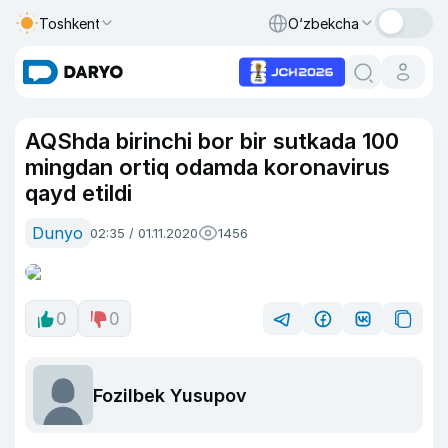
Toshkent
O‘zbekcha
AQShda birinchi bor bir sutkada 100
mingdan ortiq odamda koronavirus
qayd etildi
Dunyo
02:35 / 01.11.2020
1456
0
0
Fozilbek Yusupov