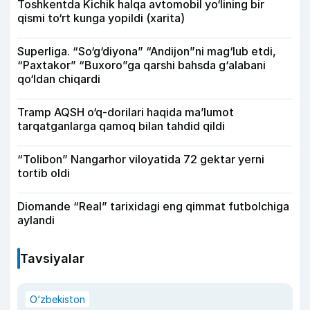
Toshkentda Kichik halqa avtomobil yo‘lining bir
qismi to‘rt kunga yopildi (xarita)
Superliga. “So‘g‘diyona” “Andijon”ni mag‘lub etdi,
“Paxtakor” “Buxoro”ga qarshi bahsda g‘alabani
qo‘ldan chiqardi
Tramp AQSH o‘q-dorilari haqida ma’lumot
tarqatganlarga qamoq bilan tahdid qildi
“Tolibon” Nangarhor viloyatida 72 gektar yerni
tortib oldi
Diomande “Real” tarixidagi eng qimmat futbolchiga
aylandi
Tavsiyalar
O‘zbekiston