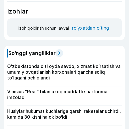
Izohlar
ro‘yxatdan o‘ting
Izoh qoldirish uchun, avval
So‘nggi yangiliklar
Oʻzbekistonda olti oyda savdo, xizmat koʻrsatish va
umumiy ovqatlanish korxonalari qancha soliq
toʻlagani ochiqlandi
Vinisius “Real” bilan uzoq muddatli shartnoma
imzoladi
Husiylar hukumat kuchlariga qarshi raketalar uchirdi,
kamida 30 kishi halok bo‘ldi