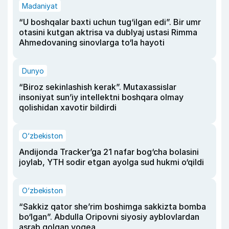
Madaniyat
“U boshqalar baxti uchun tug‘ilgan edi”. Bir umr
otasini kutgan aktrisa va dublyaj ustasi Rimma
Ahmedovaning sinovlarga to‘la hayoti
Dunyo
“Biroz sekinlashish kerak”. Mutaxassislar
insoniyat sun’iy intellektni boshqara olmay
qolishidan xavotir bildirdi
O‘zbekiston
Andijonda Tracker’ga 21 nafar bog‘cha bolasini
joylab, YTH sodir etgan ayolga sud hukmi o‘qildi
O‘zbekiston
“Sakkiz qator she’rim boshimga sakkizta bomba
bo‘lgan”. Abdulla Oripovni siyosiy ayblovlardan
asrab qolgan voqea