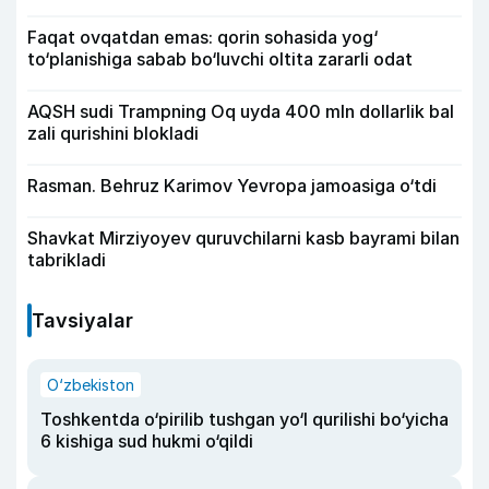
Faqat ovqatdan emas: qorin sohasida yog‘
to‘planishiga sabab bo‘luvchi oltita zararli odat
AQSH sudi Trampning Oq uyda 400 mln dollarlik bal
zali qurishini blokladi
Rasman. Behruz Karimov Yevropa jamoasiga o‘tdi
Shavkat Mirziyoyev quruvchilarni kasb bayrami bilan
tabrikladi
Tavsiyalar
O‘zbekiston
Toshkentda o‘pirilib tushgan yo‘l qurilishi bo‘yicha
6 kishiga sud hukmi o‘qildi