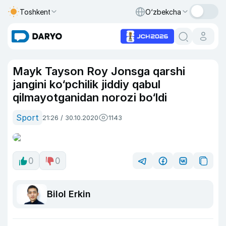
Toshkent
O‘zbekcha
Mayk Tayson Roy Jonsga qarshi
jangini ko‘pchilik jiddiy qabul
qilmayotganidan norozi bo‘ldi
Sport
21:26 / 30.10.2020
1143
0
0
Bilol Erkin