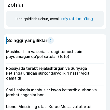
Izohlar
ro‘yxatdan o‘ting
Izoh qoldirish uchun, avval
So‘nggi yangiliklar
Mashhur film va seriallardagi tomoshabin
payqamagan qo‘pol xatolar (foto)
Rossiyada terakt rejalashtirgan va Suriyaga
ketishga uringan surxondaryolik 4 nafar yigit
qamaldi
Shri Lankada mahbuslar isyon ko‘tardi: qurbon va
jarohatlanganlar bor
Lionel Messining otasi Xorxe Messi vafot etdi