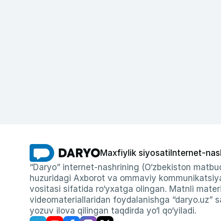
Maxfiylik siyosati
Internet-nas
“Daryo” internet-nashrining (O‘zbekiston matbuo
huzuridagi Axborot va ommaviy kommunikatsiyal
vositasi sifatida ro‘yxatga olingan. Matnli materi
videomateriallaridan foydalanishga “daryo.uz” sa
yozuv ilova qilingan taqdirda yo‘l qo‘yiladi.