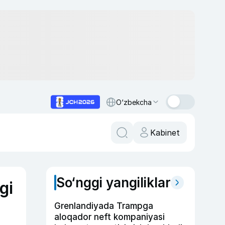
O‘zbekcha
Kabinet
So‘nggi yangiliklar
gi
Grenlandiyada Trampga
aloqador neft kompaniyasi