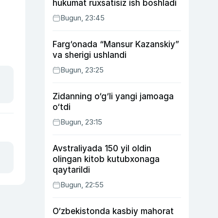
hukumat ruxsatisiz ish boshladi
Bugun, 23:45
Farg‘onada “Mansur Kazanskiy”
va sherigi ushlandi
Bugun, 23:25
Zidanning o‘g‘li yangi jamoaga
o‘tdi
Bugun, 23:15
Avstraliyada 150 yil oldin
olingan kitob kutubxonaga
qaytarildi
Bugun, 22:55
O‘zbekistonda kasbiy mahorat