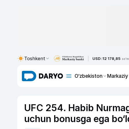
Toshkent
USD :
12 178,85
so'm
O‘zbekiston
Markaziy
UFC 254. Habib Nurmag
uchun bonusga ega bo‘l