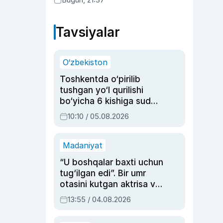
Tavsiyalar
O‘zbekiston
Toshkentda o‘pirilib
tushgan yo‘l qurilishi
bo‘yicha 6 kishiga sud
hukmi o‘qildi
10:10 / 05.08.2026
Madaniyat
“U boshqalar baxti uchun
tug‘ilgan edi”. Bir umr
otasini kutgan aktrisa va
dublyaj ustasi Rimma
13:55 / 04.08.2026
Ahmedovaning
sinovlarga to‘la hayoti