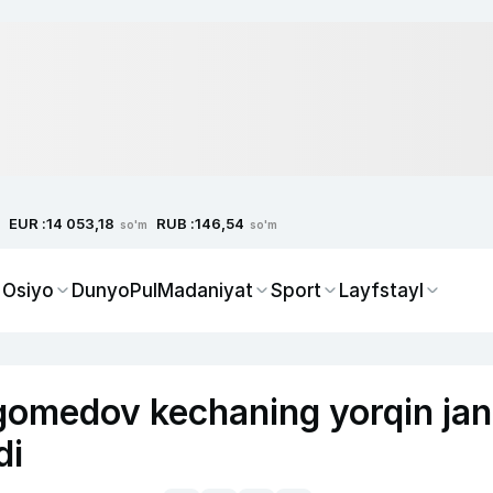
EUR :
RUB :
14 053,18
146,54
so'm
so'm
 Osiyo
Dunyo
Pul
Madaniyat
Sport
Layfstayl
omedov kechaning yorqin jan
di