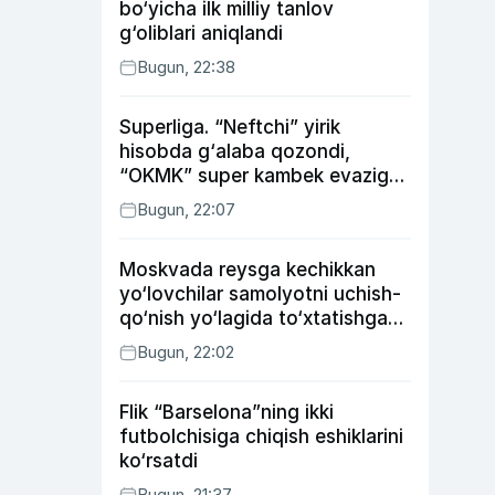
bo‘yicha ilk milliy tanlov
g‘oliblari aniqlandi
Bugun, 22:38
Superliga. “Neftchi” yirik
hisobda g‘alaba qozondi,
“OKMK” super kambek evaziga
“Bunyodkor”dan ustun keldi,
Bugun, 22:07
“Nasaf” durang qayd etdi
Moskvada reysga kechikkan
yo‘lovchilar samolyotni uchish-
qo‘nish yo‘lagida to‘xtatishga
urindi (video)
Bugun, 22:02
Flik “Barselona”ning ikki
futbolchisiga chiqish eshiklarini
ko‘rsatdi
Bugun, 21:37