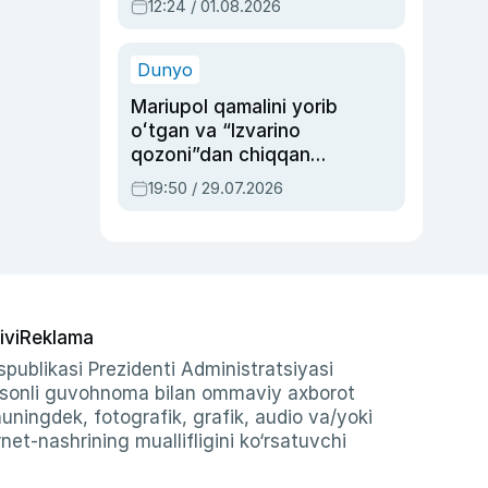
12:24 / 01.08.2026
ayblovlardan asrab
qolgan voqea
Dunyo
Mariupol qamalini yorib
oʻtgan va “Izvarino
qozoni”dan chiqqan
qahramon — Ukraina
19:50 / 29.07.2026
armiyasi bosh
qoʻmondoni Drapatiy
haqida
ivi
Reklama
publikasi Prezidenti Administratsiyasi
-sonli guvohnoma bilan ommaviy axborot
shuningdek, fotografik, grafik, audio va/yoki
et-nashrining muallifligini ko‘rsatuvchi