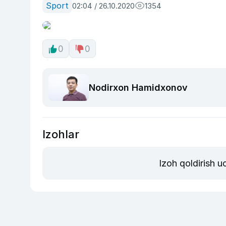
Sport
02:04 / 26.10.2020
1354
0
0
Nodirxon Hamidxonov
Izohlar
Izoh qoldirish 