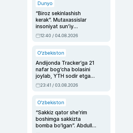
Dunyo
“Biroz sekinlashish
kerak”. Mutaxassislar
insoniyat sun’iy
intellektni boshqara
12:40 / 04.08.2026
olmay qolishidan xavotir
bildirdi
O‘zbekiston
Andijonda Tracker’ga 21
nafar bog‘cha bolasini
joylab, YTH sodir etgan
ayolga sud hukmi o‘qildi
23:41 / 03.08.2026
O‘zbekiston
“Sakkiz qator she’rim
boshimga sakkizta
bomba bo‘lgan”. Abdulla
Oripovni siyosiy