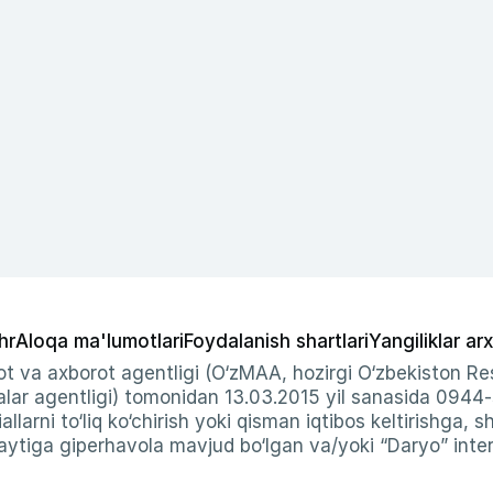
hr
Aloqa ma'lumotlari
Foydalanish shartlari
Yangiliklar arx
t va axborot agentligi (O‘zMAA, hozirgi O‘zbekiston Res
ar agentligi) tomonidan 13.03.2015 yil sanasida 0944
allarni to‘liq ko‘chirish yoki qisman iqtibos keltirishga, 
ytiga giperhavola mavjud bo‘lgan va/yoki “Daryo” intern