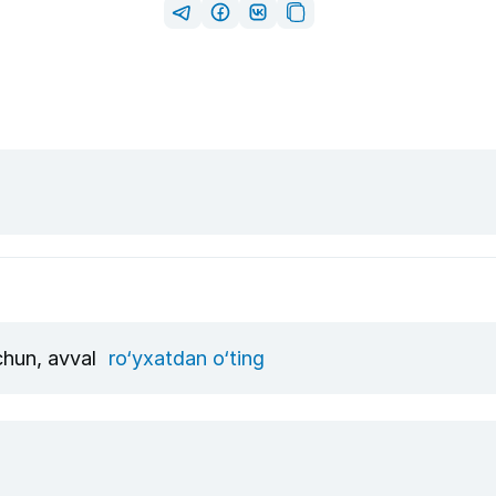
uchun, avval
ro‘yxatdan o‘ting