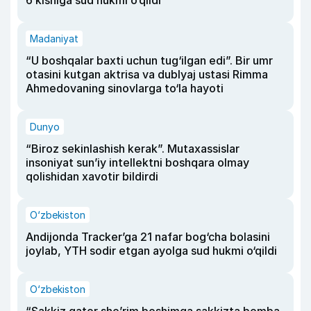
Madaniyat
“U boshqalar baxti uchun tug‘ilgan edi”. Bir umr
otasini kutgan aktrisa va dublyaj ustasi Rimma
Ahmedovaning sinovlarga to‘la hayoti
Dunyo
“Biroz sekinlashish kerak”. Mutaxassislar
insoniyat sun’iy intellektni boshqara olmay
qolishidan xavotir bildirdi
O‘zbekiston
Andijonda Tracker’ga 21 nafar bog‘cha bolasini
joylab, YTH sodir etgan ayolga sud hukmi o‘qildi
O‘zbekiston
“Sakkiz qator she’rim boshimga sakkizta bomba