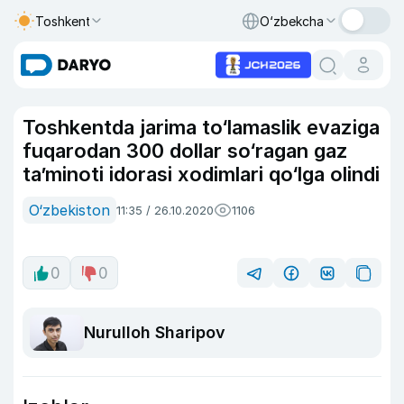
Toshkent
O‘zbekcha
Toshkentda jarima to‘lamaslik evaziga
fuqarodan 300 dollar so‘ragan gaz
ta’minoti idorasi xodimlari qo‘lga olindi
O‘zbekiston
11:35 / 26.10.2020
1106
0
0
Nurulloh Sharipov