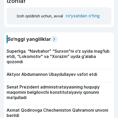
Izohlar
ro‘yxatdan o‘ting
Izoh qoldirish uchun, avval
So‘nggi yangiliklar
Superliga. “Navbahor” “Surxon”ni o‘z uyida mag‘lub
etdi, “Lokomotiv” va “Xorazm” uyda g‘alaba
qozondi
Aktyor Abdu­mannon Ubaydullayev vafot etdi
Senat Prezident administratsiyasining huquqiy
maqomini belgilovchi konstitutsiyaviy qonunni
ma’qulladi
Axmat Qodirovga Checheniston Qahramoni unvoni
berildi