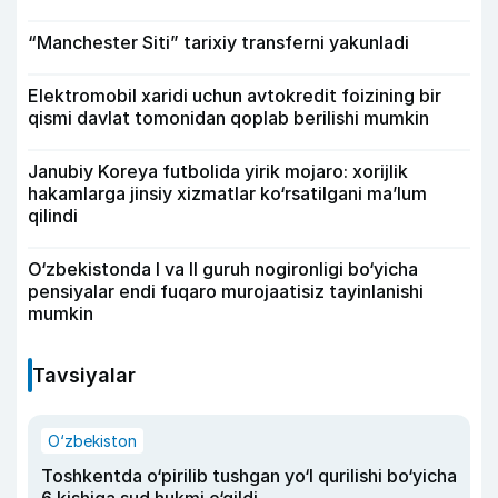
“Manchester Siti” tarixiy transferni yakunladi
Elektromobil xaridi uchun avtokredit foizining bir
qismi davlat tomonidan qoplab berilishi mumkin
Janubiy Koreya futbolida yirik mojaro: xorijlik
hakamlarga jinsiy xizmatlar ko‘rsatilgani ma’lum
qilindi
O‘zbekistonda I va II guruh nogironligi bo‘yicha
pensiyalar endi fuqaro murojaatisiz tayinlanishi
mumkin
Tavsiyalar
O‘zbekiston
Toshkentda o‘pirilib tushgan yo‘l qurilishi bo‘yicha
6 kishiga sud hukmi o‘qildi