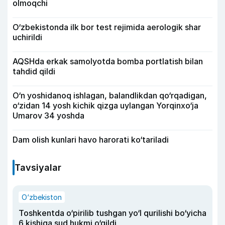
olmoqchi
O‘zbekistonda ilk bor test rejimida aerologik shar
uchirildi
AQSHda erkak samolyotda bomba portlatish bilan
tahdid qildi
O‘n yoshidanoq ishlagan, balandlikdan qo‘rqadigan,
o‘zidan 14 yosh kichik qizga uylangan Yorqinxo‘ja
Umarov 34 yoshda
Dam olish kunlari havo harorati ko‘tariladi
Tavsiyalar
O‘zbekiston
Toshkentda o‘pirilib tushgan yo‘l qurilishi bo‘yicha
6 kishiga sud hukmi o‘qildi