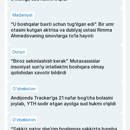
Madaniyat
“U boshqalar baxti uchun tug‘ilgan edi”. Bir umr
otasini kutgan aktrisa va dublyaj ustasi Rimma
Ahmedovaning sinovlarga to‘la hayoti
Dunyo
“Biroz sekinlashish kerak”. Mutaxassislar
insoniyat sun’iy intellektni boshqara olmay
qolishidan xavotir bildirdi
O‘zbekiston
Andijonda Tracker’ga 21 nafar bog‘cha bolasini
joylab, YTH sodir etgan ayolga sud hukmi o‘qildi
O‘zbekiston
“Sakkiz qator she’rim boshimga sakkizta bomba