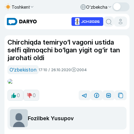
Toshkent
O‘zbekcha
Chirchiqda temiryo‘l vagoni ustida
selfi qilmoqchi bo‘lgan yigit og‘ir tan
jarohati oldi
O‘zbekiston
17:10 / 26.10.2020
2004
0
0
Fozilbek Yusupov