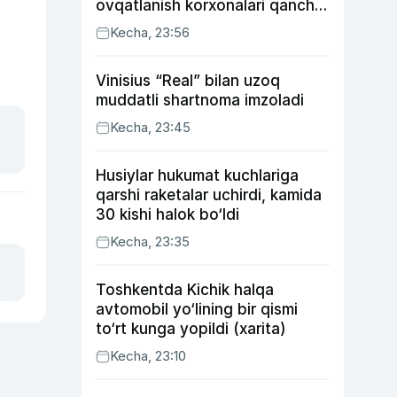
ovqatlanish korxonalari qancha
soliq toʻlagani ochiqlandi
Kecha, 23:56
Vinisius “Real” bilan uzoq
muddatli shartnoma imzoladi
Kecha, 23:45
Husiylar hukumat kuchlariga
qarshi raketalar uchirdi, kamida
30 kishi halok bo‘ldi
Kecha, 23:35
Toshkentda Kichik halqa
avtomobil yo‘lining bir qismi
to‘rt kunga yopildi (xarita)
Kecha, 23:10