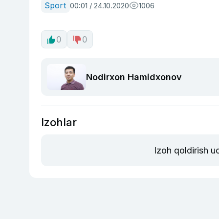
Sport
00:01 / 24.10.2020
1006
0
0
Nodirxon Hamidxonov
Izohlar
Izoh qoldirish 