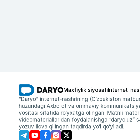
Maxfiylik siyosati
Internet-nas
“Daryo” internet-nashrining (O‘zbekiston matbuo
huzuridagi Axborot va ommaviy kommunikatsiyal
vositasi sifatida ro‘yxatga olingan. Matnli materi
videomateriallaridan foydalanishga “daryo.uz” sa
yozuv ilova qilingan taqdirda yo‘l qo‘yiladi.