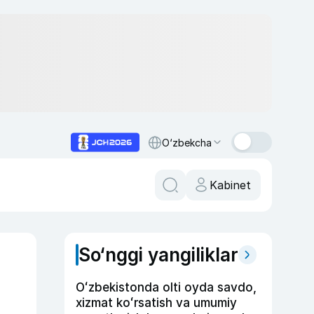
O‘zbekcha
Kabinet
So‘nggi yangiliklar
Oʻzbekistonda olti oyda savdo,
xizmat koʻrsatish va umumiy