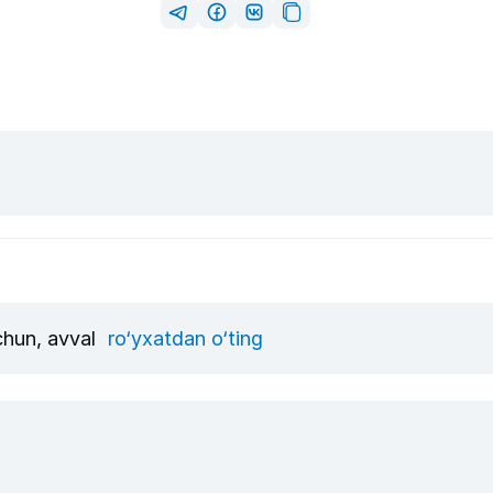
uchun, avval
ro‘yxatdan o‘ting