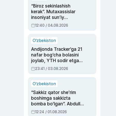
“Biroz sekinlashish
kerak”. Mutaxassislar
insoniyat sun’iy
intellektni boshqara
12:40 / 04.08.2026
olmay qolishidan xavotir
bildirdi
O‘zbekiston
Andijonda Tracker’ga 21
nafar bog‘cha bolasini
joylab, YTH sodir etgan
ayolga sud hukmi o‘qildi
23:41 / 03.08.2026
O‘zbekiston
“Sakkiz qator she’rim
boshimga sakkizta
bomba bo‘lgan”. Abdulla
Oripovni siyosiy
12:24 / 01.08.2026
ayblovlardan asrab