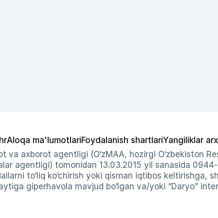
hr
Aloqa ma'lumotlari
Foydalanish shartlari
Yangiliklar arx
t va axborot agentligi (O‘zMAA, hozirgi O‘zbekiston Res
ar agentligi) tomonidan 13.03.2015 yil sanasida 0944
allarni to‘liq ko‘chirish yoki qisman iqtibos keltirishga, 
ytiga giperhavola mavjud bo‘lgan va/yoki “Daryo” intern