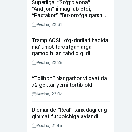
Superliga. “So‘g‘diyona”
“Andijon”ni mag‘lub etdi,
“Paxtakor” “Buxoro”ga qarshi
bahsda g‘alabani qo‘ldan
Kecha, 22:31
chiqardi
Tramp AQSH o‘q-dorilari haqida
ma’lumot tarqatganlarga
qamoq bilan tahdid qildi
Kecha, 22:28
“Tolibon” Nangarhor viloyatida
72 gektar yerni tortib oldi
Kecha, 22:04
Diomande “Real” tarixidagi eng
qimmat futbolchiga aylandi
Kecha, 21:45