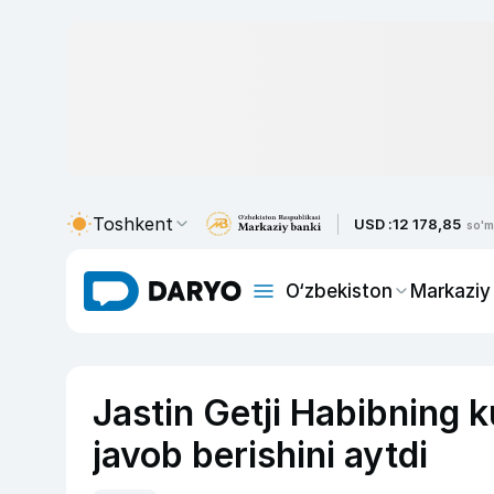
Toshkent
USD :
12 178,85
so'm
O‘zbekiston
Markaziy
Jastin Getji Habibning k
javob berishini aytdi