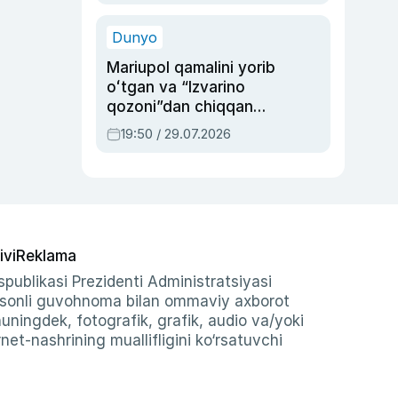
qolgan voqea
Dunyo
Mariupol qamalini yorib
oʻtgan va “Izvarino
qozoni”dan chiqqan
qahramon — Ukraina
19:50 / 29.07.2026
armiyasi bosh
qoʻmondoni Drapatiy
haqida
ivi
Reklama
publikasi Prezidenti Administratsiyasi
-sonli guvohnoma bilan ommaviy axborot
shuningdek, fotografik, grafik, audio va/yoki
et-nashrining muallifligini ko‘rsatuvchi