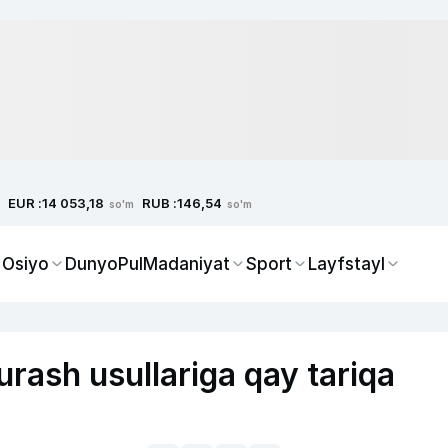
EUR :
RUB :
14 053,18
146,54
so'm
so'm
 Osiyo
Dunyo
Pul
Madaniyat
Sport
Layfstayl
urash usullariga qay tariqa