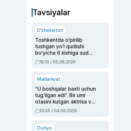
Tavsiyalar
O‘zbekiston
Toshkentda o‘pirilib
tushgan yo‘l qurilishi
bo‘yicha 6 kishiga sud
hukmi o‘qildi
10:10 / 05.08.2026
Madaniyat
“U boshqalar baxti uchun
tug‘ilgan edi”. Bir umr
otasini kutgan aktrisa va
dublyaj ustasi Rimma
13:55 / 04.08.2026
Ahmedovaning
sinovlarga to‘la hayoti
Dunyo