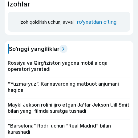
Izohlar
ro‘yxatdan o‘ting
Izoh qoldirish uchun, avval
So‘nggi yangiliklar
Rossiya va Qirg‘iziston yagona mobil aloqa
operatori yaratadi
“Yuzma-yuz”. Kannavaroning matbuot anjumani
haqida
Maykl Jekson rolini ijro etgan Ja’far Jekson Uill Smit
bilan yangi filmda suratga tushadi
“Barselona” Rodri uchun “Real Madrid” bilan
kurashadi