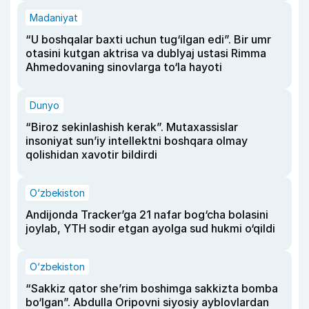
Madaniyat
“U boshqalar baxti uchun tug‘ilgan edi”. Bir umr
otasini kutgan aktrisa va dublyaj ustasi Rimma
Ahmedovaning sinovlarga to‘la hayoti
Dunyo
“Biroz sekinlashish kerak”. Mutaxassislar
insoniyat sun’iy intellektni boshqara olmay
qolishidan xavotir bildirdi
O‘zbekiston
Andijonda Tracker’ga 21 nafar bog‘cha bolasini
joylab, YTH sodir etgan ayolga sud hukmi o‘qildi
O‘zbekiston
“Sakkiz qator she’rim boshimga sakkizta bomba
bo‘lgan”. Abdulla Oripovni siyosiy ayblovlardan