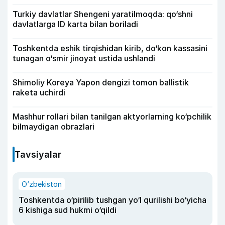
Turkiy davlatlar Shengeni yaratilmoqda: qo‘shni
davlatlarga ID karta bilan boriladi
Toshkentda eshik tirqishidan kirib, do‘kon kassasini
tunagan o‘smir jinoyat ustida ushlandi
Shimoliy Koreya Yapon dengizi tomon ballistik
raketa uchirdi
Mashhur rollari bilan tanilgan aktyorlarning ko‘pchilik
bilmaydigan obrazlari
Tavsiyalar
O‘zbekiston
Toshkentda o‘pirilib tushgan yo‘l qurilishi bo‘yicha
6 kishiga sud hukmi o‘qildi