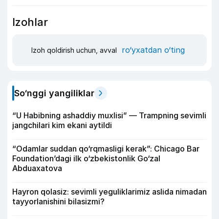
Izohlar
ro‘yxatdan o‘ting
Izoh qoldirish uchun, avval
So‘nggi yangiliklar
“U Habibning ashaddiy muxlisi” — Trampning sevimli
jangchilari kim ekani aytildi
“Odamlar suddan qo‘rqmasligi kerak”: Chicago Bar
Foundation’dagi ilk o‘zbekistonlik Go‘zal
Abduaxatova
Hayron qolasiz: sevimli yeguliklarimiz aslida nimadan
tayyorlanishini bilasizmi?