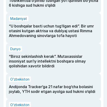
Toshkentda o‘pirilib tushgan yo‘l qurilishi bo‘yicha
6 kishiga sud hukmi o‘qildi
Madaniyat
“U boshqalar baxti uchun tug‘ilgan edi”. Bir umr
otasini kutgan aktrisa va dublyaj ustasi Rimma
Ahmedovaning sinovlarga to‘la hayoti
Dunyo
“Biroz sekinlashish kerak”. Mutaxassislar
insoniyat sun’iy intellektni boshqara olmay
qolishidan xavotir bildirdi
O‘zbekiston
Andijonda Tracker’ga 21 nafar bog‘cha bolasini
joylab, YTH sodir etgan ayolga sud hukmi o‘qildi
O‘zbekiston