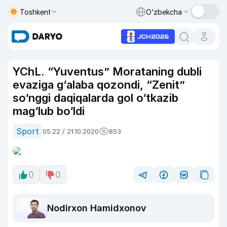
Toshkent
O‘zbekcha
YChL. “Yuventus” Morataning dubli
evaziga g‘alaba qozondi, “Zenit”
so‘nggi daqiqalarda gol o‘tkazib
mag‘lub bo‘ldi
Sport
05:22 / 21.10.2020
853
0
0
Nodirxon Hamidxonov