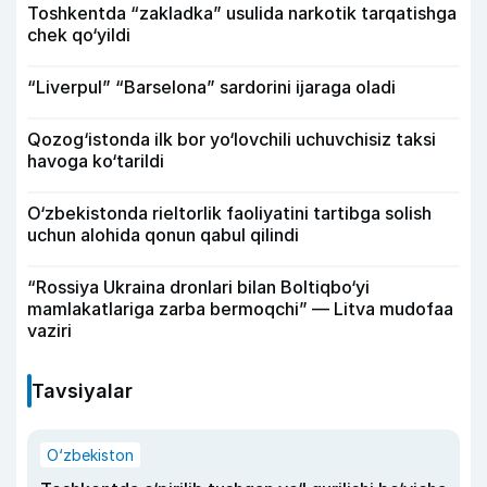
Toshkentda “zakladka” usulida narkotik tarqatishga
chek qo‘yildi
“Liverpul” “Barselona” sardorini ijaraga oladi
Qozog‘istonda ilk bor yo‘lovchili uchuvchisiz taksi
havoga ko‘tarildi
O‘zbekistonda rieltorlik faoliyatini tartibga solish
uchun alohida qonun qabul qilindi
“Rossiya Ukraina dronlari bilan Boltiqbo‘yi
mamlakatlariga zarba bermoqchi” — Litva mudofaa
vaziri
Tavsiyalar
O‘zbekiston