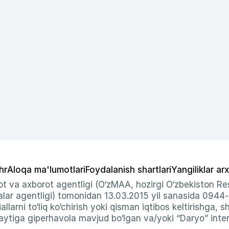
hr
Aloqa ma'lumotlari
Foydalanish shartlari
Yangiliklar arx
t va axborot agentligi (O‘zMAA, hozirgi O‘zbekiston Res
ar agentligi) tomonidan 13.03.2015 yil sanasida 0944
allarni to‘liq ko‘chirish yoki qisman iqtibos keltirishga, 
ytiga giperhavola mavjud bo‘lgan va/yoki “Daryo” intern