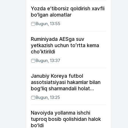
Yozda e’tiborsiz qoldirish xavfli
bo‘lgan alomatlar
Bugun, 13:55
Ruminiyada AESga suv
yetkazish uchun toʻrtta kema
choʻktirildi
Bugun, 13:37
Janubiy Koreya futbol
assotsiatsiyasi hakamlar bilan
bog‘liq sharmandali holat
bo‘yicha bayonot berdi
Bugun, 13:25
Navoiyda yollanma ishchi
tuproq bosib qolishidan halok
bo‘ldi