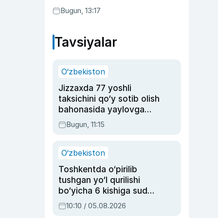
Bugun, 13:17
Tavsiyalar
O‘zbekiston
Jizzaxda 77 yoshli
taksichini qo‘y sotib olish
bahonasida yaylovga
olib borib o‘ldirgan yigit
Bugun, 11:15
20 yilga qamaldi
O‘zbekiston
Toshkentda o‘pirilib
tushgan yo‘l qurilishi
bo‘yicha 6 kishiga sud
hukmi o‘qildi
10:10 / 05.08.2026