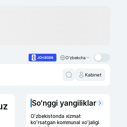
O‘zbekcha
Kabinet
So‘nggi yangiliklar
uz
Oʻzbekistonda xizmat
koʻrsatgan kommunal xoʻjaligi