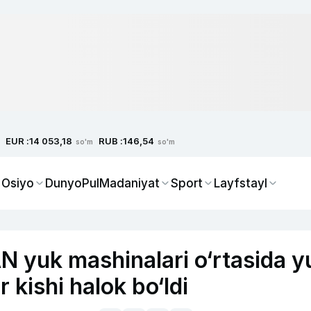
EUR :
RUB :
14 053,18
146,54
so'm
so'm
 Osiyo
Dunyo
Pul
Madaniyat
Sport
Layfstayl
yuk mashinalari o‘rtasida y
 kishi halok bo‘ldi