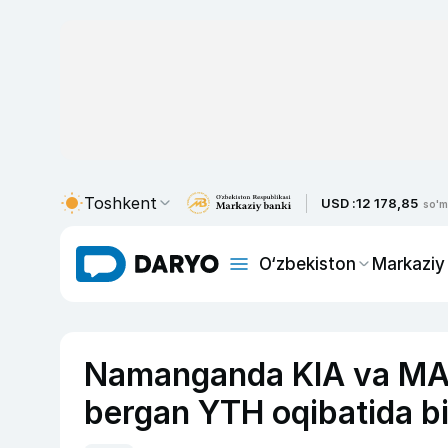
Toshkent
USD :
12 178,85
so'm
O‘zbekiston
Markaziy
Namanganda KIA va MAN 
bergan YTH oqibatida bir