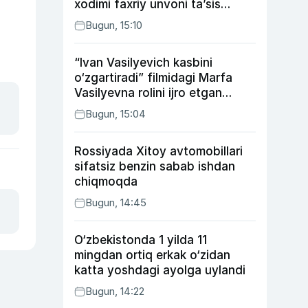
xodimi faxriy unvoni taʼsis
etilishi mumkin
Bugun, 15:10
“Ivan Vasilyevich kasbini
o‘zgartiradi” filmidagi Marfa
Vasilyevna rolini ijro etgan
aktrisaning taqdiri qanday
Bugun, 15:04
kechdi?
Rossiyada Xitoy avtomobillari
sifatsiz benzin sabab ishdan
chiqmoqda
Bugun, 14:45
O‘zbekistonda 1 yilda 11
mingdan ortiq erkak o‘zidan
katta yoshdagi ayolga uylandi
Bugun, 14:22