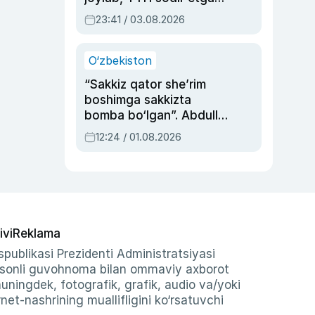
ayolga sud hukmi o‘qildi
23:41 / 03.08.2026
O‘zbekiston
“Sakkiz qator she’rim
boshimga sakkizta
bomba bo‘lgan”. Abdulla
Oripovni siyosiy
12:24 / 01.08.2026
ayblovlardan asrab
qolgan voqea
ivi
Reklama
publikasi Prezidenti Administratsiyasi
-sonli guvohnoma bilan ommaviy axborot
shuningdek, fotografik, grafik, audio va/yoki
et-nashrining muallifligini ko‘rsatuvchi