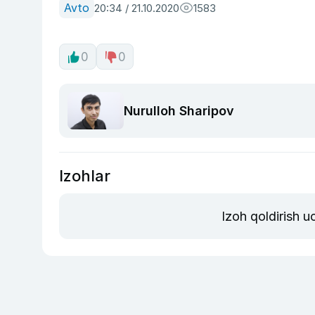
Avto
20:34 / 21.10.2020
1583
0
0
Nurulloh Sharipov
Izohlar
Izoh qoldirish 