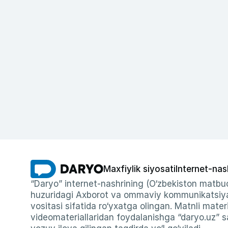
Maxfiylik siyosati
Internet-nas
“Daryo” internet-nashrining (O‘zbekiston matbuo
huzuridagi Axborot va ommaviy kommunikatsiyal
vositasi sifatida ro‘yxatga olingan. Matnli materi
videomateriallaridan foydalanishga “daryo.uz” sa