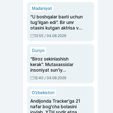
Madaniyat
“U boshqalar baxti uchun
tug‘ilgan edi”. Bir umr
otasini kutgan aktrisa va
dublyaj ustasi Rimma
13:55 / 04.08.2026
Ahmedovaning
sinovlarga to‘la hayoti
Dunyo
“Biroz sekinlashish
kerak”. Mutaxassislar
insoniyat sun’iy
intellektni boshqara
12:40 / 04.08.2026
olmay qolishidan xavotir
bildirdi
O‘zbekiston
Andijonda Tracker’ga 21
nafar bog‘cha bolasini
joylab, YTH sodir etgan