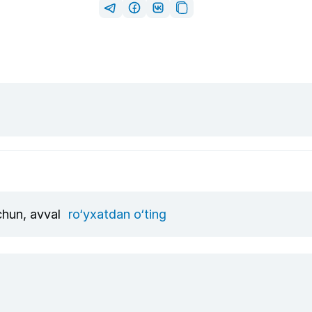
uchun, avval
ro‘yxatdan o‘ting