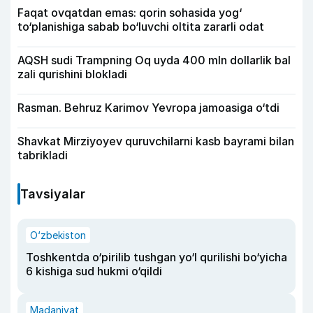
Faqat ovqatdan emas: qorin sohasida yog‘
to‘planishiga sabab bo‘luvchi oltita zararli odat
AQSH sudi Trampning Oq uyda 400 mln dollarlik bal
zali qurishini blokladi
Rasman. Behruz Karimov Yevropa jamoasiga o‘tdi
Shavkat Mirziyoyev quruvchilarni kasb bayrami bilan
tabrikladi
Tavsiyalar
O‘zbekiston
Toshkentda o‘pirilib tushgan yo‘l qurilishi bo‘yicha
6 kishiga sud hukmi o‘qildi
Madaniyat