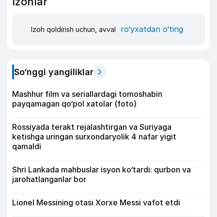
Izohlar
ro‘yxatdan o‘ting
Izoh qoldirish uchun, avval
So‘nggi yangiliklar
Mashhur film va seriallardagi tomoshabin
payqamagan qo‘pol xatolar (foto)
Rossiyada terakt rejalashtirgan va Suriyaga
ketishga uringan surxondaryolik 4 nafar yigit
qamaldi
Shri Lankada mahbuslar isyon ko‘tardi: qurbon va
jarohatlanganlar bor
Lionel Messining otasi Xorxe Messi vafot etdi