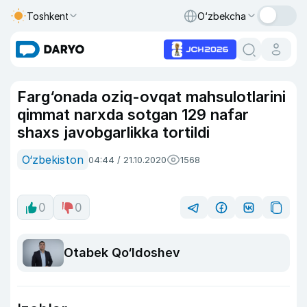
Toshkent
O‘zbekcha
Farg‘onada oziq-ovqat mahsulotlarini
qimmat narxda sotgan 129 nafar
shaxs javobgarlikka tortildi
O‘zbekiston
04:44 / 21.10.2020
1568
0
0
Otabek Qo‘ldoshev