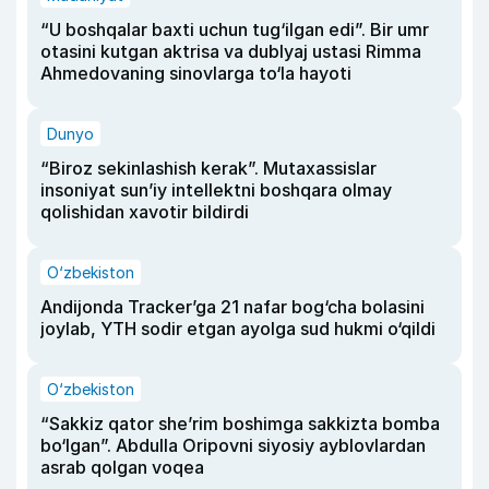
“U boshqalar baxti uchun tug‘ilgan edi”. Bir umr
otasini kutgan aktrisa va dublyaj ustasi Rimma
Ahmedovaning sinovlarga to‘la hayoti
Dunyo
“Biroz sekinlashish kerak”. Mutaxassislar
insoniyat sun’iy intellektni boshqara olmay
qolishidan xavotir bildirdi
O‘zbekiston
Andijonda Tracker’ga 21 nafar bog‘cha bolasini
joylab, YTH sodir etgan ayolga sud hukmi o‘qildi
O‘zbekiston
“Sakkiz qator she’rim boshimga sakkizta bomba
bo‘lgan”. Abdulla Oripovni siyosiy ayblovlardan
asrab qolgan voqea