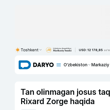
Toshkent
USD :
12 178,85
so'm
O‘zbekiston
Markaziy
Tan olinmagan josus taq
Rixard Zorge haqida