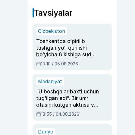
Tavsiyalar
O‘zbekiston
Toshkentda o‘pirilib
tushgan yo‘l qurilishi
bo‘yicha 6 kishiga sud
hukmi o‘qildi
10:10 / 05.08.2026
Madaniyat
“U boshqalar baxti uchun
tug‘ilgan edi”. Bir umr
otasini kutgan aktrisa va
dublyaj ustasi Rimma
13:55 / 04.08.2026
Ahmedovaning
sinovlarga to‘la hayoti
Dunyo