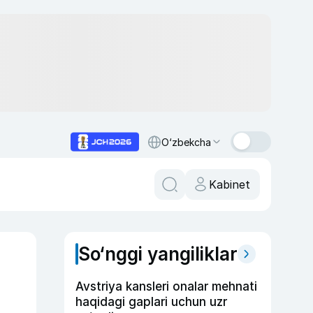
O‘zbekcha
Kabinet
So‘nggi yangiliklar
Avstriya kansleri onalar mehnati
haqidagi gaplari uchun uzr