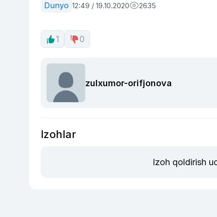
Dunyo
12:49 / 19.10.2020
2635
1
0
zulxumor-orifjonova
Izohlar
Izoh qoldirish 