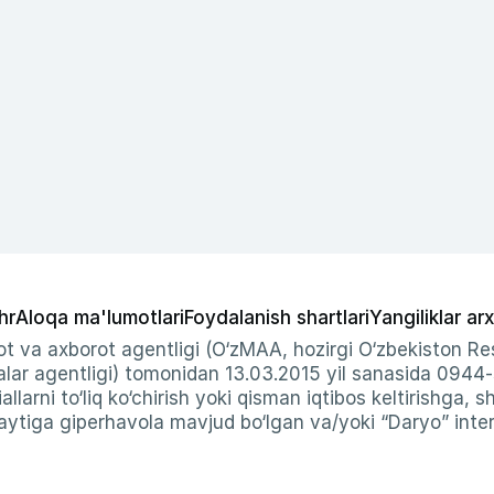
hr
Aloqa ma'lumotlari
Foydalanish shartlari
Yangiliklar arx
t va axborot agentligi (O‘zMAA, hozirgi O‘zbekiston Res
ar agentligi) tomonidan 13.03.2015 yil sanasida 0944
allarni to‘liq ko‘chirish yoki qisman iqtibos keltirishga, 
ytiga giperhavola mavjud bo‘lgan va/yoki “Daryo” intern