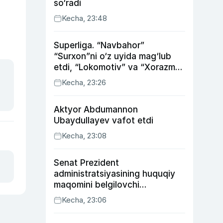
so‘radi
Kecha, 23:48
Superliga. “Navbahor”
“Surxon”ni o‘z uyida mag‘lub
etdi, “Lokomotiv” va “Xorazm”
uyda g‘alaba qozondi
Kecha, 23:26
Aktyor Abdu­mannon
Ubaydullayev vafot etdi
Kecha, 23:08
Senat Prezident
administratsiyasining huquqiy
maqomini belgilovchi
konstitutsiyaviy qonunni
Kecha, 23:06
ma’qulladi