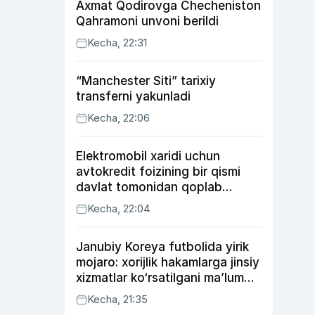
Axmat Qodirovga Checheniston
Qahramoni unvoni berildi
Kecha, 22:31
“Manchester Siti” tarixiy
transferni yakunladi
Kecha, 22:06
Elektromobil xaridi uchun
avtokredit foizining bir qismi
davlat tomonidan qoplab
berilishi mumkin
Kecha, 22:04
Janubiy Koreya futbolida yirik
mojaro: xorijlik hakamlarga jinsiy
xizmatlar ko‘rsatilgani ma’lum
qilindi
Kecha, 21:35