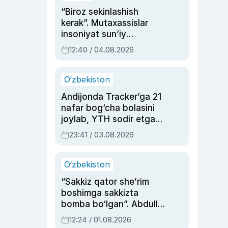
“Biroz sekinlashish
kerak”. Mutaxassislar
insoniyat sun’iy
intellektni boshqara
12:40 / 04.08.2026
olmay qolishidan xavotir
bildirdi
O‘zbekiston
Andijonda Tracker’ga 21
nafar bog‘cha bolasini
joylab, YTH sodir etgan
ayolga sud hukmi o‘qildi
23:41 / 03.08.2026
O‘zbekiston
“Sakkiz qator she’rim
boshimga sakkizta
bomba bo‘lgan”. Abdulla
Oripovni siyosiy
12:24 / 01.08.2026
ayblovlardan asrab