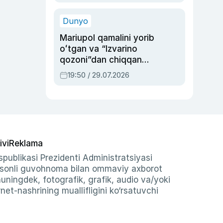
qolgan voqea
Dunyo
Mariupol qamalini yorib
oʻtgan va “Izvarino
qozoni”dan chiqqan
qahramon — Ukraina
19:50 / 29.07.2026
armiyasi bosh
qoʻmondoni Drapatiy
haqida
ivi
Reklama
publikasi Prezidenti Administratsiyasi
-sonli guvohnoma bilan ommaviy axborot
shuningdek, fotografik, grafik, audio va/yoki
et-nashrining muallifligini ko‘rsatuvchi