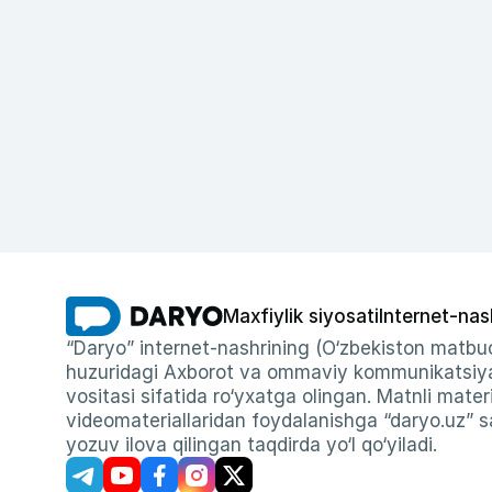
Maxfiylik siyosati
Internet-nas
“Daryo” internet-nashrining (O‘zbekiston matbuo
huzuridagi Axborot va ommaviy kommunikatsiyal
vositasi sifatida ro‘yxatga olingan. Matnli materi
videomateriallaridan foydalanishga “daryo.uz” sa
yozuv ilova qilingan taqdirda yo‘l qo‘yiladi.