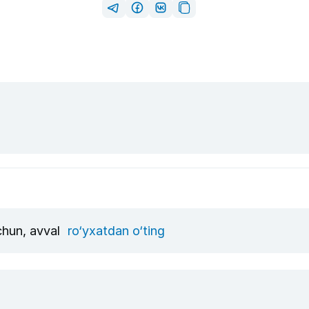
uchun, avval
ro‘yxatdan o‘ting