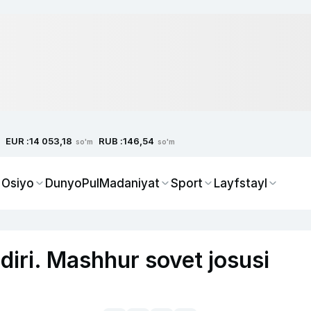
EUR :
RUB :
14 053,18
146,54
so'm
so'm
 Osiyo
Dunyo
Pul
Madaniyat
Sport
Layfstayl
diri. Mashhur sovet josusi