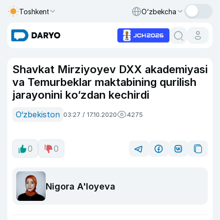
Toshkent
O‘zbekcha
Shavkat Mirziyoyev DXX akademiyasi
va Temurbeklar maktabining qurilish
jarayonini ko‘zdan kechirdi
O‘zbekiston
03:27 / 17.10.2020
4275
0
0
Nigora A'loyeva