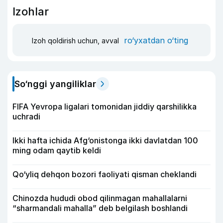
Izohlar
ro‘yxatdan o‘ting
Izoh qoldirish uchun, avval
So‘nggi yangiliklar
FIFA Yevropa ligalari tomonidan jiddiy qarshilikka
uchradi
Ikki hafta ichida Afg‘onistonga ikki davlatdan 100
ming odam qaytib keldi
Qo‘yliq dehqon bozori faoliyati qisman cheklandi
Chinozda hududi obod qilinmagan mahallalarni
“sharmandali mahalla” deb belgilash boshlandi