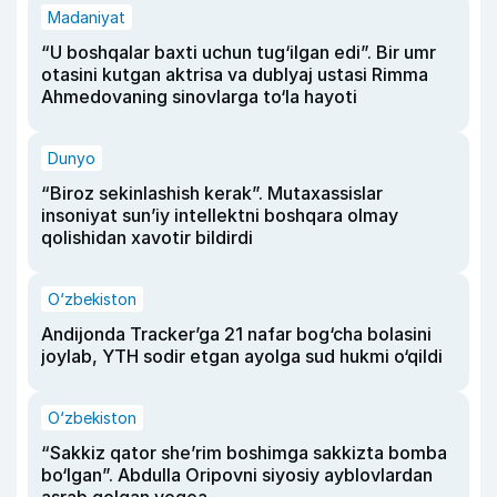
Madaniyat
“U boshqalar baxti uchun tug‘ilgan edi”. Bir umr
otasini kutgan aktrisa va dublyaj ustasi Rimma
Ahmedovaning sinovlarga to‘la hayoti
Dunyo
“Biroz sekinlashish kerak”. Mutaxassislar
insoniyat sun’iy intellektni boshqara olmay
qolishidan xavotir bildirdi
O‘zbekiston
Andijonda Tracker’ga 21 nafar bog‘cha bolasini
joylab, YTH sodir etgan ayolga sud hukmi o‘qildi
O‘zbekiston
“Sakkiz qator she’rim boshimga sakkizta bomba
bo‘lgan”. Abdulla Oripovni siyosiy ayblovlardan