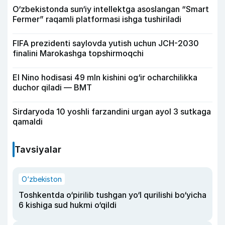
O‘zbekistonda sun‘iy intellektga asoslangan “Smart
Fermer” raqamli platformasi ishga tushiriladi
FIFA prezidenti saylovda yutish uchun JCH-2030
finalini Marokashga topshirmoqchi
El Nino hodisasi 49 mln kishini og‘ir ocharchilikka
duchor qiladi — BMT
Sirdaryoda 10 yoshli farzandini urgan ayol 3 sutkaga
qamaldi
Tavsiyalar
O‘zbekiston
Toshkentda o‘pirilib tushgan yo‘l qurilishi bo‘yicha
6 kishiga sud hukmi o‘qildi