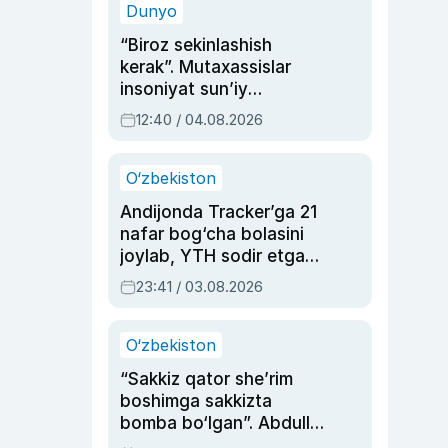
Dunyo
“Biroz sekinlashish
kerak”. Mutaxassislar
insoniyat sun’iy
intellektni boshqara
12:40 / 04.08.2026
olmay qolishidan xavotir
bildirdi
O‘zbekiston
Andijonda Tracker’ga 21
nafar bog‘cha bolasini
joylab, YTH sodir etgan
ayolga sud hukmi o‘qildi
23:41 / 03.08.2026
O‘zbekiston
“Sakkiz qator she’rim
boshimga sakkizta
bomba bo‘lgan”. Abdulla
Oripovni siyosiy