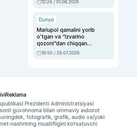
12:24 / 01.08.2026
ayblovlardan asrab
qolgan voqea
Dunyo
Mariupol qamalini yorib
oʻtgan va “Izvarino
qozoni”dan chiqqan
qahramon — Ukraina
19:50 / 29.07.2026
armiyasi bosh
qoʻmondoni Drapatiy
haqida
ivi
Reklama
publikasi Prezidenti Administratsiyasi
-sonli guvohnoma bilan ommaviy axborot
shuningdek, fotografik, grafik, audio va/yoki
et-nashrining muallifligini ko‘rsatuvchi