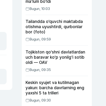
ma’lum bo‘ldi
Bugun, 10:03
Tailandda o‘quvchi maktabda
otishma uyushtirdi, qurbonlar
bor (foto)
Bugun, 09:59
Tojikiston qo‘shni davlatlardan
uch baravar ko‘p yonilg‘i sotib
oldi — OAV
Bugun, 09:35
Keskin syujet va kutilmagan
yakun: barcha davrlarning eng
yaxshi 5 ta trilleri
Bugun, 09:30