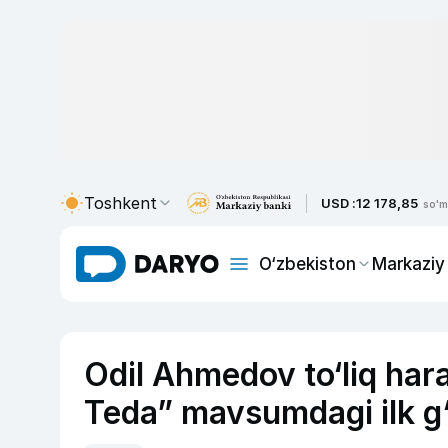
Toshkent
USD :
12 178,85
so'm
O‘zbekiston
Markaziy
Odil Ahmedov to‘liq har
Teda” mavsumdagi ilk g‘a