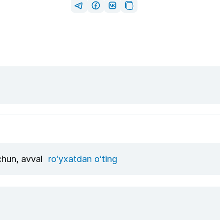
uchun, avval
ro‘yxatdan o‘ting