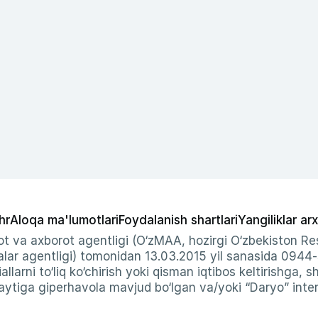
hr
Aloqa ma'lumotlari
Foydalanish shartlari
Yangiliklar arx
t va axborot agentligi (O‘zMAA, hozirgi O‘zbekiston Res
ar agentligi) tomonidan 13.03.2015 yil sanasida 0944
allarni to‘liq ko‘chirish yoki qisman iqtibos keltirishga, 
ytiga giperhavola mavjud bo‘lgan va/yoki “Daryo” intern