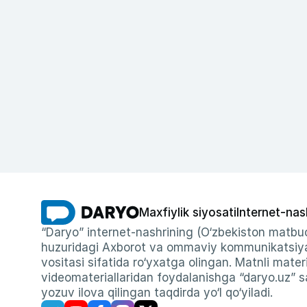
Maxfiylik siyosati
Internet-nas
“Daryo” internet-nashrining (O‘zbekiston matbuo
huzuridagi Axborot va ommaviy kommunikatsiyal
vositasi sifatida ro‘yxatga olingan. Matnli materi
videomateriallaridan foydalanishga “daryo.uz” sa
yozuv ilova qilingan taqdirda yo‘l qo‘yiladi.