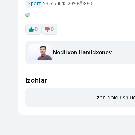
Sport
23:51 / 16.10.2020
860
0
0
Nodirxon Hamidxonov
Izohlar
Izoh qoldirish 