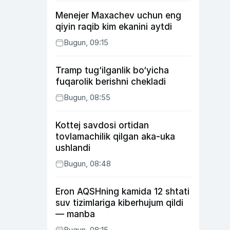
Menejer Maxachev uchun eng
qiyin raqib kim ekanini aytdi
Bugun, 09:15
Tramp tug‘ilganlik bo‘yicha
fuqarolik berishni chekladi
Bugun, 08:55
Kottej savdosi ortidan
tovlamachilik qilgan aka-uka
ushlandi
Bugun, 08:48
Eron AQSHning kamida 12 shtati
suv tizimlariga kiberhujum qildi
— manba
Bugun, 08:15