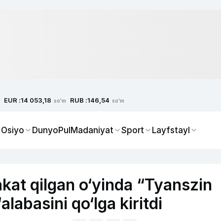
EUR :
RUB :
14 053,18
146,54
so'm
so'm
 Osiyo
Dunyo
Pul
Madaniyat
Sport
Layfstayl
akat qilgan o‘yinda “Tyanszin
labasini qo‘lga kiritdi