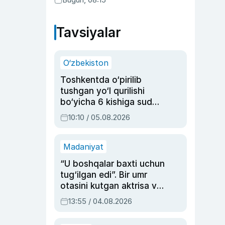
Tavsiyalar
O‘zbekiston
Toshkentda o‘pirilib
tushgan yo‘l qurilishi
bo‘yicha 6 kishiga sud
hukmi o‘qildi
10:10 / 05.08.2026
Madaniyat
“U boshqalar baxti uchun
tug‘ilgan edi”. Bir umr
otasini kutgan aktrisa va
dublyaj ustasi Rimma
13:55 / 04.08.2026
Ahmedovaning
sinovlarga to‘la hayoti