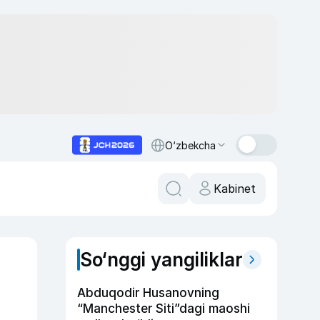
O‘zbekcha
Kabinet
So‘nggi yangiliklar
Abduqodir Husanovning
“Manchester Siti”dagi maoshi