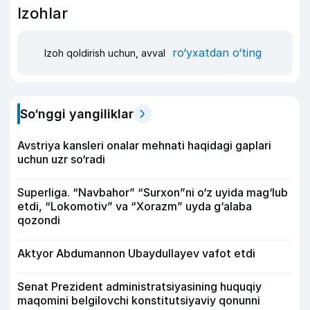
Izohlar
ro‘yxatdan o‘ting
Izoh qoldirish uchun, avval
So‘nggi yangiliklar
Avstriya kansleri onalar mehnati haqidagi gaplari
uchun uzr so‘radi
Superliga. “Navbahor” “Surxon”ni o‘z uyida mag‘lub
etdi, “Lokomotiv” va “Xorazm” uyda g‘alaba
qozondi
Aktyor Abdu­mannon Ubaydullayev vafot etdi
Senat Prezident administratsiyasining huquqiy
maqomini belgilovchi konstitutsiyaviy qonunni