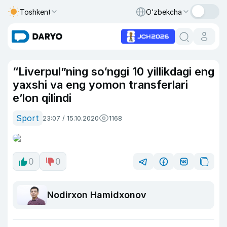
Toshkent
O‘zbekcha
“Liverpul”ning so‘nggi 10 yillikdagi eng
yaxshi va eng yomon transferlari
e’lon qilindi
Sport
23:07 / 15.10.2020
1168
0
0
Nodirxon Hamidxonov