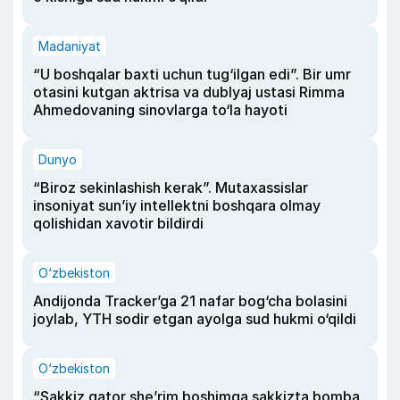
Madaniyat
“U boshqalar baxti uchun tug‘ilgan edi”. Bir umr
otasini kutgan aktrisa va dublyaj ustasi Rimma
Ahmedovaning sinovlarga to‘la hayoti
Dunyo
“Biroz sekinlashish kerak”. Mutaxassislar
insoniyat sun’iy intellektni boshqara olmay
qolishidan xavotir bildirdi
O‘zbekiston
Andijonda Tracker’ga 21 nafar bog‘cha bolasini
joylab, YTH sodir etgan ayolga sud hukmi o‘qildi
O‘zbekiston
“Sakkiz qator she’rim boshimga sakkizta bomba