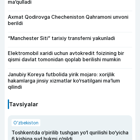
ma’qulladi
Axmat Qodirovga Checheniston Qahramoni unvoni
berildi
“Manchester Siti” tarixiy transferni yakunladi
Elektromobil xaridi uchun avtokredit foizining bir
qismi davlat tomonidan qoplab berilishi mumkin
Janubiy Koreya futbolida yirik mojaro: xorijlik
hakamlarga jinsiy xizmatlar ko‘rsatilgani ma’lum
qilindi
Tavsiyalar
O‘zbekiston
Toshkentda o‘pirilib tushgan yo‘l qurilishi bo‘yicha
6 kishiga sud hukmi o‘qildi