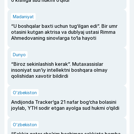
Madaniyat
“U boshqalar baxti uchun tug‘ilgan edi”. Bir umr
otasini kutgan aktrisa va dublyaj ustasi Rimma
Ahmedovaning sinovlarga to‘la hayoti
Dunyo
“Biroz sekinlashish kerak”. Mutaxassislar
insoniyat sun’iy intellektni boshqara olmay
qolishidan xavotir bildirdi
O‘zbekiston
Andijonda Tracker’ga 21 nafar bog‘cha bolasini
joylab, YTH sodir etgan ayolga sud hukmi o‘qildi
O‘zbekiston
“Sakkiz qator she’rim boshimga sakkizta bomba