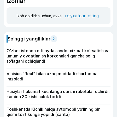
Izohlar
ro‘yxatdan o‘ting
Izoh qoldirish uchun, avval
So‘nggi yangiliklar
Oʻzbekistonda olti oyda savdo, xizmat koʻrsatish va
umumiy ovqatlanish korxonalari qancha soliq
toʻlagani ochiqlandi
Vinisius “Real” bilan uzoq muddatli shartnoma
imzoladi
Husiylar hukumat kuchlariga qarshi raketalar uchirdi,
kamida 30 kishi halok bo‘ldi
Toshkentda Kichik halqa avtomobil yo‘lining bir
qismi to‘rt kunga yopildi (xarita)