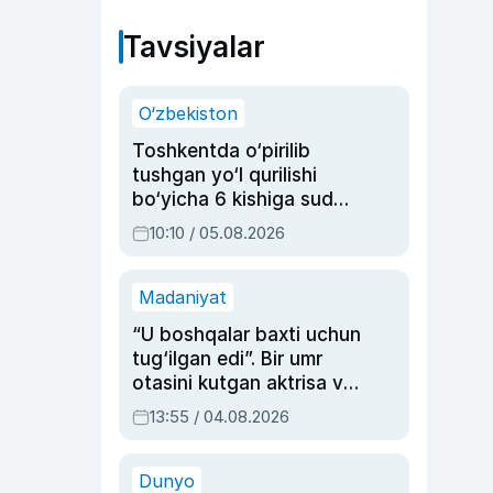
Tavsiyalar
O‘zbekiston
Toshkentda o‘pirilib
tushgan yo‘l qurilishi
bo‘yicha 6 kishiga sud
hukmi o‘qildi
10:10 / 05.08.2026
Madaniyat
“U boshqalar baxti uchun
tug‘ilgan edi”. Bir umr
otasini kutgan aktrisa va
dublyaj ustasi Rimma
13:55 / 04.08.2026
Ahmedovaning
sinovlarga to‘la hayoti
Dunyo