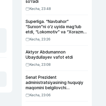
so‘radi
Kecha, 23:48
Superliga. “Navbahor”
“Surxon”ni o‘z uyida mag‘lub
etdi, “Lokomotiv” va “Xorazm”
uyda g‘alaba qozondi
Kecha, 23:26
Aktyor Abdu­mannon
Ubaydullayev vafot etdi
Kecha, 23:08
Senat Prezident
administratsiyasining huquqiy
maqomini belgilovchi
konstitutsiyaviy qonunni
Kecha, 23:06
ma’qulladi