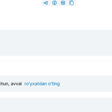
uchun, avval
ro‘yxatdan o‘ting