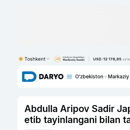
Toshkent
USD :
12 178,85
so'm
O‘zbekiston
Markaziy
Abdulla Aripov Sadir Jap
etib tayinlangani bilan t