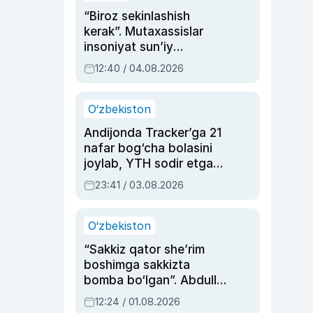
“Biroz sekinlashish
kerak”. Mutaxassislar
insoniyat sun’iy
intellektni boshqara
12:40 / 04.08.2026
olmay qolishidan xavotir
bildirdi
O‘zbekiston
Andijonda Tracker’ga 21
nafar bog‘cha bolasini
joylab, YTH sodir etgan
ayolga sud hukmi o‘qildi
23:41 / 03.08.2026
O‘zbekiston
“Sakkiz qator she’rim
boshimga sakkizta
bomba bo‘lgan”. Abdulla
Oripovni siyosiy
12:24 / 01.08.2026
ayblovlardan asrab