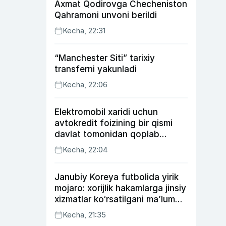
Axmat Qodirovga Checheniston
Qahramoni unvoni berildi
Kecha, 22:31
“Manchester Siti” tarixiy
transferni yakunladi
Kecha, 22:06
Elektromobil xaridi uchun
avtokredit foizining bir qismi
davlat tomonidan qoplab
berilishi mumkin
Kecha, 22:04
Janubiy Koreya futbolida yirik
mojaro: xorijlik hakamlarga jinsiy
xizmatlar ko‘rsatilgani ma’lum
qilindi
Kecha, 21:35