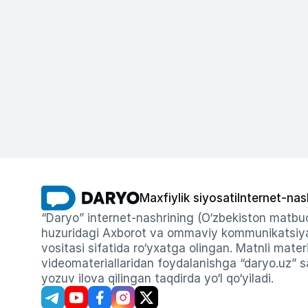
Maxfiylik siyosati
Internet-nas
“Daryo” internet-nashrining (O‘zbekiston matbuo
huzuridagi Axborot va ommaviy kommunikatsiyal
vositasi sifatida ro‘yxatga olingan. Matnli materi
videomateriallaridan foydalanishga “daryo.uz” sa
yozuv ilova qilingan taqdirda yo‘l qo‘yiladi.