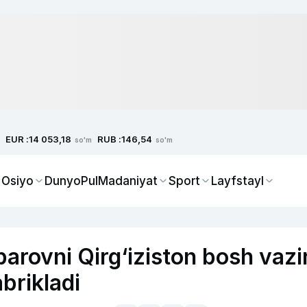
EUR :
RUB :
14 053,18
146,54
so'm
so'm
 Osiyo
Dunyo
Pul
Madaniyat
Sport
Layfstayl
arovni Qirg‘iziston bosh vazir
abrikladi