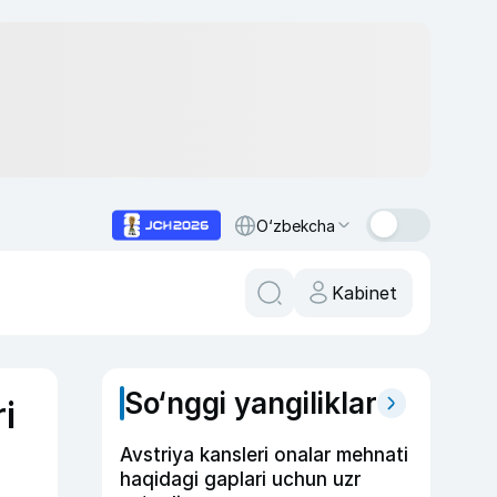
O‘zbekcha
Kabinet
So‘nggi yangiliklar
i
Avstriya kansleri onalar mehnati
haqidagi gaplari uchun uzr