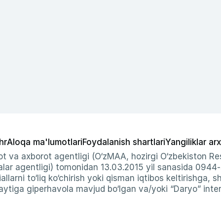
hr
Aloqa ma'lumotlari
Foydalanish shartlari
Yangiliklar arx
t va axborot agentligi (O‘zMAA, hozirgi O‘zbekiston Res
ar agentligi) tomonidan 13.03.2015 yil sanasida 0944
allarni to‘liq ko‘chirish yoki qisman iqtibos keltirishga, 
ytiga giperhavola mavjud bo‘lgan va/yoki “Daryo” intern