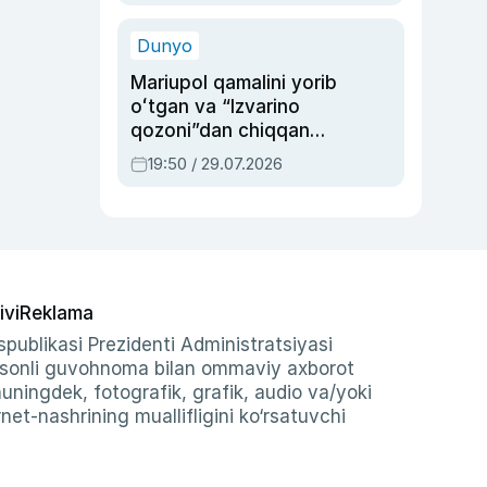
qolgan voqea
Dunyo
Mariupol qamalini yorib
oʻtgan va “Izvarino
qozoni”dan chiqqan
qahramon — Ukraina
19:50 / 29.07.2026
armiyasi bosh
qoʻmondoni Drapatiy
haqida
ivi
Reklama
publikasi Prezidenti Administratsiyasi
-sonli guvohnoma bilan ommaviy axborot
shuningdek, fotografik, grafik, audio va/yoki
et-nashrining muallifligini ko‘rsatuvchi