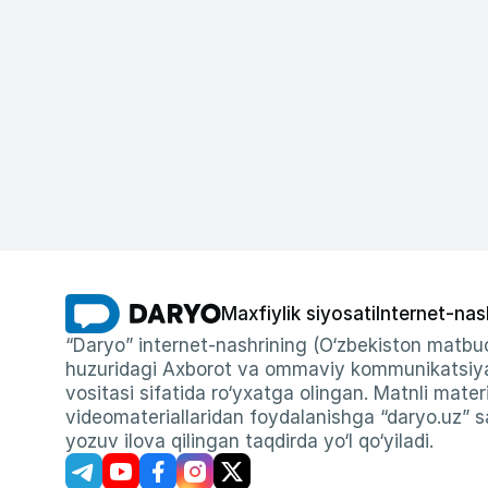
Maxfiylik siyosati
Internet-nas
“Daryo” internet-nashrining (O‘zbekiston matbuo
huzuridagi Axborot va ommaviy kommunikatsiyal
vositasi sifatida ro‘yxatga olingan. Matnli materi
videomateriallaridan foydalanishga “daryo.uz” sa
yozuv ilova qilingan taqdirda yo‘l qo‘yiladi.