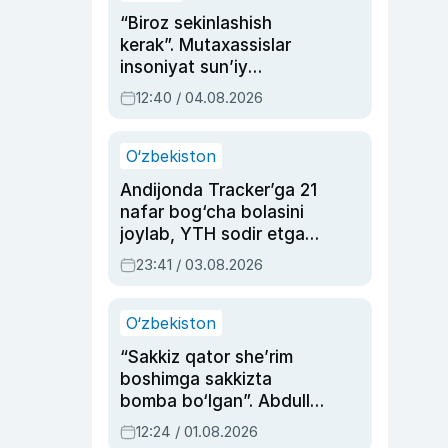
“Biroz sekinlashish
kerak”. Mutaxassislar
insoniyat sun’iy
intellektni boshqara
12:40 / 04.08.2026
olmay qolishidan xavotir
bildirdi
O‘zbekiston
Andijonda Tracker’ga 21
nafar bog‘cha bolasini
joylab, YTH sodir etgan
ayolga sud hukmi o‘qildi
23:41 / 03.08.2026
O‘zbekiston
“Sakkiz qator she’rim
boshimga sakkizta
bomba bo‘lgan”. Abdulla
Oripovni siyosiy
12:24 / 01.08.2026
ayblovlardan asrab