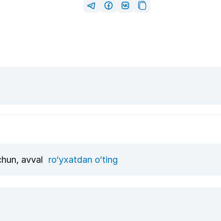
uchun, avval
ro‘yxatdan o‘ting