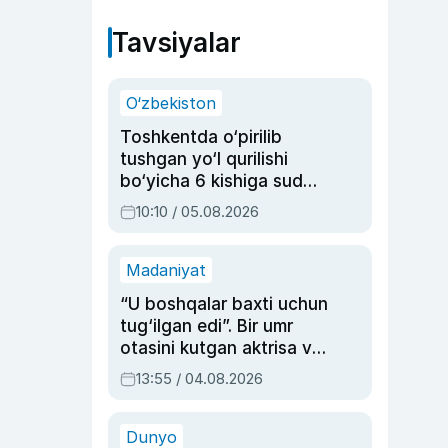
Tavsiyalar
O‘zbekiston
Toshkentda o‘pirilib
tushgan yo‘l qurilishi
bo‘yicha 6 kishiga sud
hukmi o‘qildi
10:10 / 05.08.2026
Madaniyat
“U boshqalar baxti uchun
tug‘ilgan edi”. Bir umr
otasini kutgan aktrisa va
dublyaj ustasi Rimma
13:55 / 04.08.2026
Ahmedovaning
sinovlarga to‘la hayoti
Dunyo