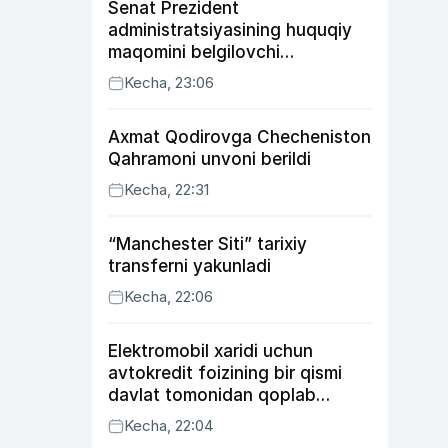
Senat Prezident
administratsiyasining huquqiy
maqomini belgilovchi
konstitutsiyaviy qonunni
Kecha, 23:06
ma’qulladi
Axmat Qodirovga Checheniston
Qahramoni unvoni berildi
Kecha, 22:31
“Manchester Siti” tarixiy
transferni yakunladi
Kecha, 22:06
Elektromobil xaridi uchun
avtokredit foizining bir qismi
davlat tomonidan qoplab
berilishi mumkin
Kecha, 22:04