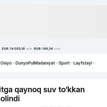
EUR :
RUB :
14 053,18
146,54
so'm
so'm
 Osiyo
Dunyo
Pul
Madaniyat
Sport
Layfstayl
itga qaynoq suv to‘kkan
olindi