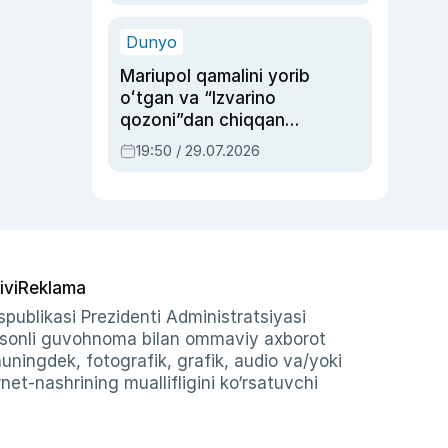
qolgan voqea
Dunyo
Mariupol qamalini yorib
oʻtgan va “Izvarino
qozoni”dan chiqqan
qahramon — Ukraina
19:50 / 29.07.2026
armiyasi bosh
qoʻmondoni Drapatiy
haqida
ivi
Reklama
publikasi Prezidenti Administratsiyasi
-sonli guvohnoma bilan ommaviy axborot
shuningdek, fotografik, grafik, audio va/yoki
et-nashrining muallifligini ko‘rsatuvchi