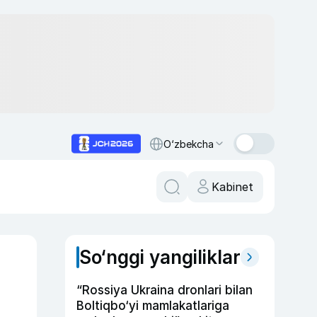
O‘zbekcha
Kabinet
So‘nggi yangiliklar
“Rossiya Ukraina dronlari bilan
Boltiqbo‘yi mamlakatlariga