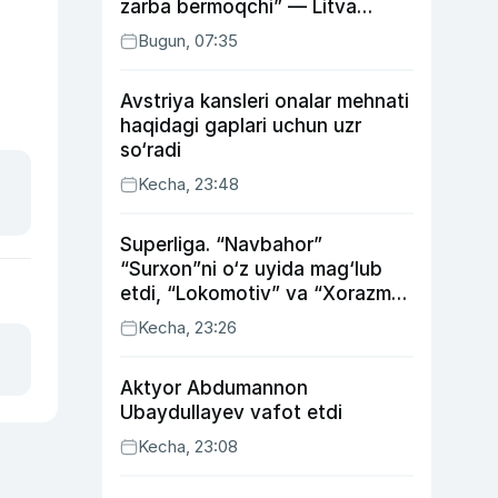
zarba bermoqchi” — Litva
mudofaa vaziri
Bugun, 07:35
Avstriya kansleri onalar mehnati
haqidagi gaplari uchun uzr
so‘radi
Kecha, 23:48
Superliga. “Navbahor”
“Surxon”ni o‘z uyida mag‘lub
etdi, “Lokomotiv” va “Xorazm”
uyda g‘alaba qozondi
Kecha, 23:26
Aktyor Abdu­mannon
Ubaydullayev vafot etdi
Kecha, 23:08