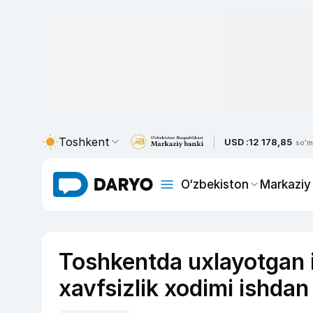
Toshkent
USD :
12 178,85
so'm
O‘zbekiston
Markaziy
Toshkentda uxlayotgan 
xavfsizlik xodimi ishdan 