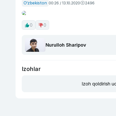
O‘zbekiston
00:26 / 13.10.2020
2496
0
0
Nurulloh Sharipov
Izohlar
Izoh qoldirish 