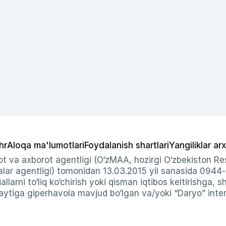
hr
Aloqa ma'lumotlari
Foydalanish shartlari
Yangiliklar arx
t va axborot agentligi (O‘zMAA, hozirgi O‘zbekiston Res
ar agentligi) tomonidan 13.03.2015 yil sanasida 0944
allarni to‘liq ko‘chirish yoki qisman iqtibos keltirishga, 
ytiga giperhavola mavjud bo‘lgan va/yoki “Daryo” intern