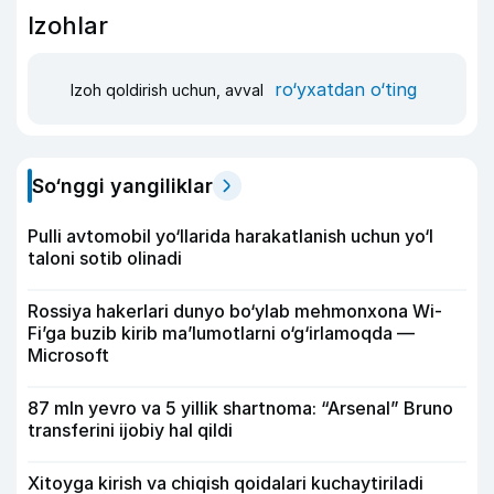
Izohlar
ro‘yxatdan o‘ting
Izoh qoldirish uchun, avval
So‘nggi yangiliklar
Pulli avtomobil yo‘llarida harakatlanish uchun yo‘l
taloni sotib olinadi
Rossiya hakerlari dunyo bo‘ylab mehmonxona Wi-
Fi’ga buzib kirib ma’lumotlarni o‘g‘irlamoqda —
Microsoft
87 mln yevro va 5 yillik shartnoma: “Arsenal” Bruno
transferini ijobiy hal qildi
Xitoyga kirish va chiqish qoidalari kuchaytiriladi