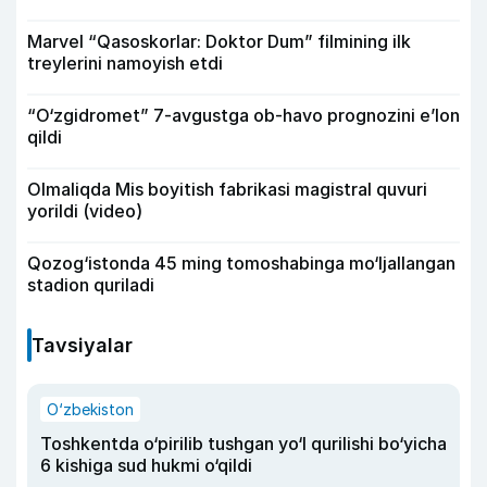
Marvel “Qasoskorlar: Doktor Dum” filmining ilk
treylerini namoyish etdi
“O‘zgidromet” 7-avgustga ob-havo prognozini e’lon
qildi
Olmaliqda Mis boyitish fabrikasi magistral quvuri
yorildi (video)
Qozog‘istonda 45 ming tomoshabinga mo‘ljallangan
stadion quriladi
Tavsiyalar
O‘zbekiston
Toshkentda o‘pirilib tushgan yo‘l qurilishi bo‘yicha
6 kishiga sud hukmi o‘qildi