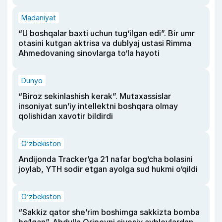
Madaniyat
“U boshqalar baxti uchun tug‘ilgan edi”. Bir umr
otasini kutgan aktrisa va dublyaj ustasi Rimma
Ahmedovaning sinovlarga to‘la hayoti
Dunyo
“Biroz sekinlashish kerak”. Mutaxassislar
insoniyat sun’iy intellektni boshqara olmay
qolishidan xavotir bildirdi
O‘zbekiston
Andijonda Tracker’ga 21 nafar bog‘cha bolasini
joylab, YTH sodir etgan ayolga sud hukmi o‘qildi
O‘zbekiston
“Sakkiz qator she’rim boshimga sakkizta bomba