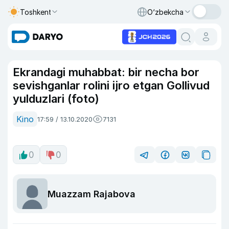
Toshkent
O‘zbekcha
Ekrandagi muhabbat: bir necha bor
sevishganlar rolini ijro etgan Gollivud
yulduzlari (foto)
Kino
17:59 / 13.10.2020
7131
0
0
Muazzam Rajabova