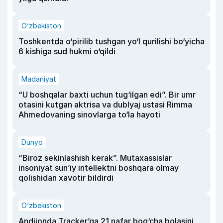
O‘zbekiston
Toshkentda o‘pirilib tushgan yo‘l qurilishi bo‘yicha
6 kishiga sud hukmi o‘qildi
Madaniyat
“U boshqalar baxti uchun tug‘ilgan edi”. Bir umr
otasini kutgan aktrisa va dublyaj ustasi Rimma
Ahmedovaning sinovlarga to‘la hayoti
Dunyo
“Biroz sekinlashish kerak”. Mutaxassislar
insoniyat sun’iy intellektni boshqara olmay
qolishidan xavotir bildirdi
O‘zbekiston
Andijonda Tracker’ga 21 nafar bog‘cha bolasini