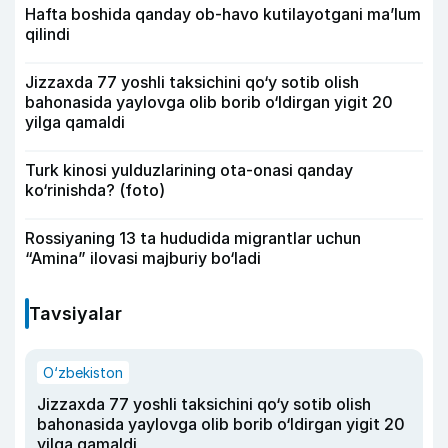
Hafta boshida qanday ob-havo kutilayotgani ma’lum
qilindi
Jizzaxda 77 yoshli taksichini qo‘y sotib olish
bahonasida yaylovga olib borib o‘ldirgan yigit 20
yilga qamaldi
Turk kinosi yulduzlarining ota-onasi qanday
ko‘rinishda? (foto)
Rossiyaning 13 ta hududida migrantlar uchun
“Amina” ilovasi majburiy bo‘ladi
Tavsiyalar
O‘zbekiston
Jizzaxda 77 yoshli taksichini qo‘y sotib olish
bahonasida yaylovga olib borib o‘ldirgan yigit 20
yilga qamaldi