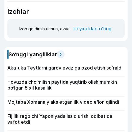
Izohlar
ro‘yxatdan o‘ting
Izoh qoldirish uchun, avval
So‘nggi yangiliklar
Aka-uka Teytlarni garov evaziga ozod etish soʻraldi
Hovuzda cho‘milish paytida yuqtirib olish mumkin
bo‘lgan 5 xil kasallik
Mojtaba Xomanaiy aks etgan ilk video e’lon qilindi
Fijilik regbichi Yaponiyada issiq urishi oqibatida
vafot etdi