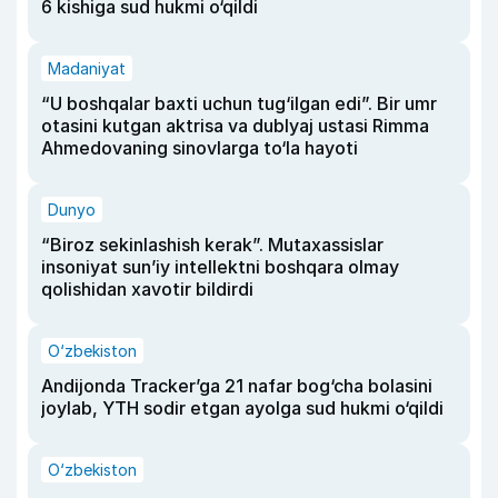
6 kishiga sud hukmi o‘qildi
Madaniyat
“U boshqalar baxti uchun tug‘ilgan edi”. Bir umr
otasini kutgan aktrisa va dublyaj ustasi Rimma
Ahmedovaning sinovlarga to‘la hayoti
Dunyo
“Biroz sekinlashish kerak”. Mutaxassislar
insoniyat sun’iy intellektni boshqara olmay
qolishidan xavotir bildirdi
O‘zbekiston
Andijonda Tracker’ga 21 nafar bog‘cha bolasini
joylab, YTH sodir etgan ayolga sud hukmi o‘qildi
O‘zbekiston