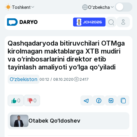
Toshkent
O‘zbekcha
Qashqadaryoda bitiruvchilari OTMga
kirolmagan maktablarga XTB mudiri
va o‘rinbosarlarini direktor etib
tayinlash amaliyoti yo‘lga qo‘yiladi
O‘zbekiston
00:12 / 08.10.2020
2417
0
0
Otabek Qo‘ldoshev