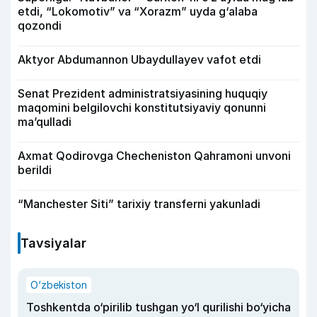
etdi, “Lokomotiv” va “Xorazm” uyda g‘alaba
qozondi
Aktyor Abdu­mannon Ubaydullayev vafot etdi
Senat Prezident administratsiyasining huquqiy
maqomini belgilovchi konstitutsiyaviy qonunni
ma’qulladi
Axmat Qodirovga Checheniston Qahramoni unvoni
berildi
“Manchester Siti” tarixiy transferni yakunladi
Tavsiyalar
O‘zbekiston
Toshkentda o‘pirilib tushgan yo‘l qurilishi bo‘yicha