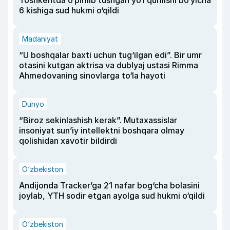
Toshkentda o‘pirilib tushgan yo‘l qurilishi bo‘yicha
6 kishiga sud hukmi o‘qildi
Madaniyat
“U boshqalar baxti uchun tug‘ilgan edi”. Bir umr
otasini kutgan aktrisa va dublyaj ustasi Rimma
Ahmedovaning sinovlarga to‘la hayoti
Dunyo
“Biroz sekinlashish kerak”. Mutaxassislar
insoniyat sun’iy intellektni boshqara olmay
qolishidan xavotir bildirdi
O‘zbekiston
Andijonda Tracker’ga 21 nafar bog‘cha bolasini
joylab, YTH sodir etgan ayolga sud hukmi o‘qildi
O‘zbekiston