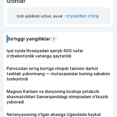
Izohlar
ro‘yxatdan o‘ting
Izoh qoldirish uchun, avval
So‘nggi yangiliklar
Iyul oyida Rossiyadan qariyb 600 nafar
o‘zbekistonlik vatanga qaytarildi
Parvozdan so‘ng bortga chiqish talonini darhol
tashlab yubormang — mutaxassislar buning sababini
tushuntirdi
Magnus Karlsen va dunyoning boshqa yetakchi
shaxmatchilari Samarqanddagi olimpiadani o‘tkazib
yuboradi
Netanyaxuning o‘lgan akasiga Ugandada haykal