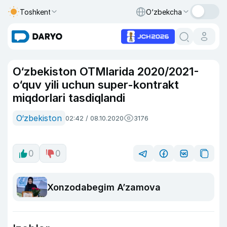
Toshkent
O‘zbekcha
O‘zbekiston OTMlarida 2020/2021-
o‘quv yili uchun super-kontrakt
miqdorlari tasdiqlandi
O‘zbekiston
02:42 / 08.10.2020
3176
0
0
Xonzodabegim A’zamova