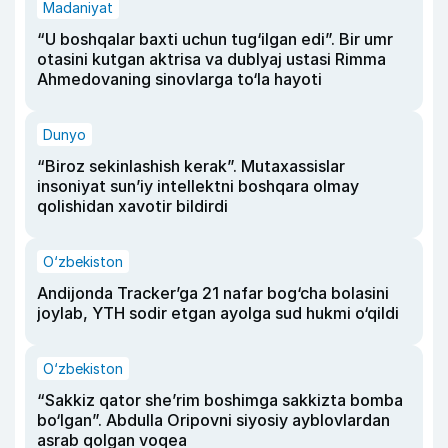
Madaniyat
“U boshqalar baxti uchun tug‘ilgan edi”. Bir umr
otasini kutgan aktrisa va dublyaj ustasi Rimma
Ahmedovaning sinovlarga to‘la hayoti
Dunyo
“Biroz sekinlashish kerak”. Mutaxassislar
insoniyat sun’iy intellektni boshqara olmay
qolishidan xavotir bildirdi
O‘zbekiston
Andijonda Tracker’ga 21 nafar bog‘cha bolasini
joylab, YTH sodir etgan ayolga sud hukmi o‘qildi
O‘zbekiston
“Sakkiz qator she’rim boshimga sakkizta bomba
bo‘lgan”. Abdulla Oripovni siyosiy ayblovlardan
asrab qolgan voqea