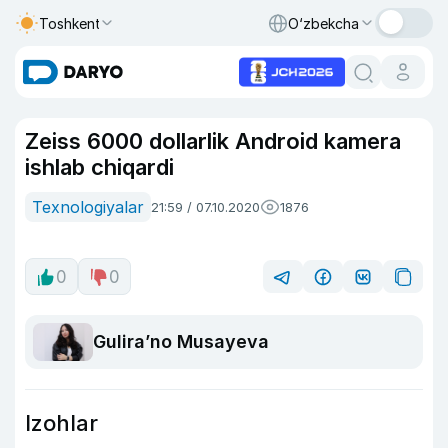
Toshkent
O‘zbekcha
Zeiss 6000 dollarlik Android kamera
ishlab chiqardi
Texnologiyalar
21:59 / 07.10.2020
1876
0
0
Guliraʼno Musayeva
Izohlar