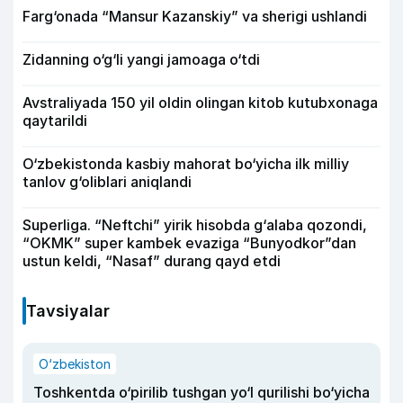
Farg‘onada “Mansur Kazanskiy” va sherigi ushlandi
Zidanning o‘g‘li yangi jamoaga o‘tdi
Avstraliyada 150 yil oldin olingan kitob kutubxonaga
qaytarildi
O‘zbekistonda kasbiy mahorat bo‘yicha ilk milliy
tanlov g‘oliblari aniqlandi
Superliga. “Neftchi” yirik hisobda g‘alaba qozondi,
“OKMK” super kambek evaziga “Bunyodkor”dan
ustun keldi, “Nasaf” durang qayd etdi
Tavsiyalar
O‘zbekiston
Toshkentda o‘pirilib tushgan yo‘l qurilishi bo‘yicha