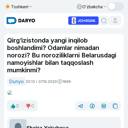
Toshkent
O‘zbekcha
Qirg‘izistonda yangi inqilob
boshlandimi? Odamlar nimadan
norozi? Bu noroziliklarni Belarusdagi
namoyishlar bilan taqqoslash
mumkinmi?
Dunyo
20:13 / 07.10.2020
1899
0
0
Shoira Yakubova