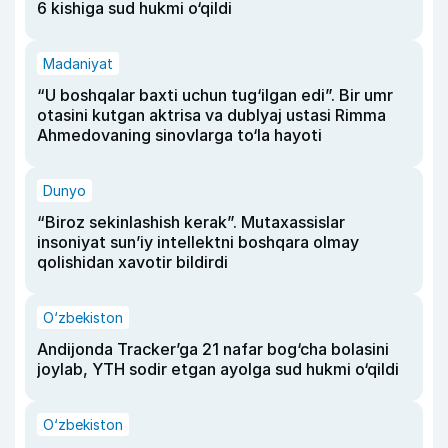
6 kishiga sud hukmi o‘qildi
Madaniyat
“U boshqalar baxti uchun tug‘ilgan edi”. Bir umr
otasini kutgan aktrisa va dublyaj ustasi Rimma
Ahmedovaning sinovlarga to‘la hayoti
Dunyo
“Biroz sekinlashish kerak”. Mutaxassislar
insoniyat sun’iy intellektni boshqara olmay
qolishidan xavotir bildirdi
O‘zbekiston
Andijonda Tracker’ga 21 nafar bog‘cha bolasini
joylab, YTH sodir etgan ayolga sud hukmi o‘qildi
O‘zbekiston