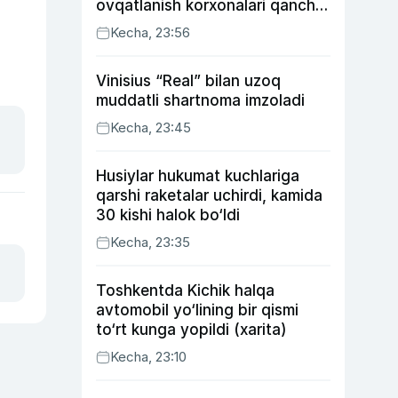
ovqatlanish korxonalari qancha
soliq toʻlagani ochiqlandi
Kecha, 23:56
Vinisius “Real” bilan uzoq
muddatli shartnoma imzoladi
Kecha, 23:45
Husiylar hukumat kuchlariga
qarshi raketalar uchirdi, kamida
30 kishi halok bo‘ldi
Kecha, 23:35
Toshkentda Kichik halqa
avtomobil yo‘lining bir qismi
to‘rt kunga yopildi (xarita)
Kecha, 23:10