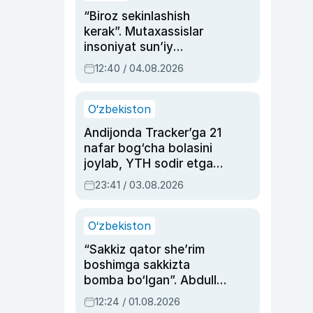
“Biroz sekinlashish
kerak”. Mutaxassislar
insoniyat sun’iy
intellektni boshqara
12:40 / 04.08.2026
olmay qolishidan xavotir
bildirdi
O‘zbekiston
Andijonda Tracker’ga 21
nafar bog‘cha bolasini
joylab, YTH sodir etgan
ayolga sud hukmi o‘qildi
23:41 / 03.08.2026
O‘zbekiston
“Sakkiz qator she’rim
boshimga sakkizta
bomba bo‘lgan”. Abdulla
Oripovni siyosiy
12:24 / 01.08.2026
ayblovlardan asrab