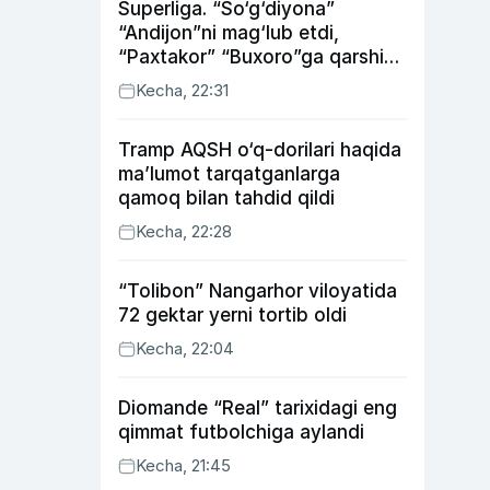
Superliga. “So‘g‘diyona”
“Andijon”ni mag‘lub etdi,
“Paxtakor” “Buxoro”ga qarshi
bahsda g‘alabani qo‘ldan
Kecha, 22:31
chiqardi
Tramp AQSH o‘q-dorilari haqida
ma’lumot tarqatganlarga
qamoq bilan tahdid qildi
Kecha, 22:28
“Tolibon” Nangarhor viloyatida
72 gektar yerni tortib oldi
Kecha, 22:04
Diomande “Real” tarixidagi eng
qimmat futbolchiga aylandi
Kecha, 21:45