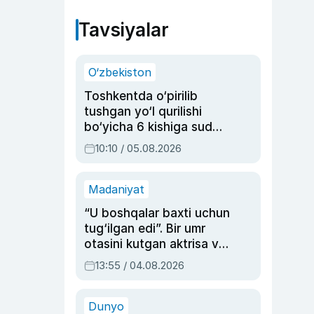
Tavsiyalar
O‘zbekiston
Toshkentda o‘pirilib
tushgan yo‘l qurilishi
bo‘yicha 6 kishiga sud
hukmi o‘qildi
10:10 / 05.08.2026
Madaniyat
“U boshqalar baxti uchun
tug‘ilgan edi”. Bir umr
otasini kutgan aktrisa va
dublyaj ustasi Rimma
13:55 / 04.08.2026
Ahmedovaning
sinovlarga to‘la hayoti
Dunyo