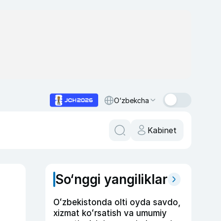
O‘zbekcha
Kabinet
So‘nggi yangiliklar
Oʻzbekistonda olti oyda savdo,
xizmat koʻrsatish va umumiy