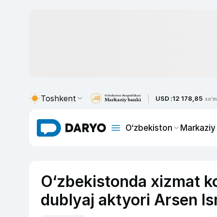
Toshkent
USD :
12 178,85
so'm
O‘zbekiston
Markaziy
O‘zbekistonda xizmat k
dublyaj aktyori Arsen Is