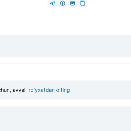
uchun, avval
ro‘yxatdan o‘ting