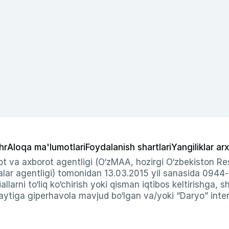
hr
Aloqa ma'lumotlari
Foydalanish shartlari
Yangiliklar arx
t va axborot agentligi (O‘zMAA, hozirgi O‘zbekiston Res
ar agentligi) tomonidan 13.03.2015 yil sanasida 0944
allarni to‘liq ko‘chirish yoki qisman iqtibos keltirishga, 
ytiga giperhavola mavjud bo‘lgan va/yoki “Daryo” intern