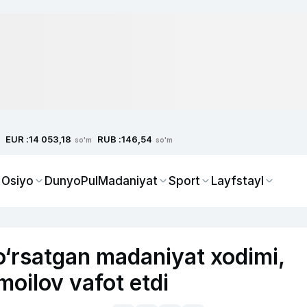
EUR :
RUB :
14 053,18
146,54
so'm
so'm
 Osiyo
Dunyo
Pul
Madaniyat
Sport
Layfstayl
o‘rsatgan madaniyat xodimi,
moilov vafot etdi