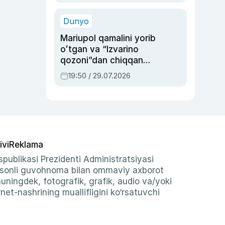
qolgan voqea
Dunyo
Mariupol qamalini yorib
oʻtgan va “Izvarino
qozoni”dan chiqqan
qahramon — Ukraina
19:50 / 29.07.2026
armiyasi bosh
qoʻmondoni Drapatiy
haqida
ivi
Reklama
publikasi Prezidenti Administratsiyasi
-sonli guvohnoma bilan ommaviy axborot
shuningdek, fotografik, grafik, audio va/yoki
et-nashrining muallifligini ko‘rsatuvchi