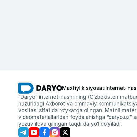
Maxfiylik siyosati
Internet-nas
“Daryo” internet-nashrining (O‘zbekiston matbuo
huzuridagi Axborot va ommaviy kommunikatsiyal
vositasi sifatida ro‘yxatga olingan. Matnli materi
videomateriallaridan foydalanishga “daryo.uz” sa
yozuv ilova qilingan taqdirda yo‘l qo‘yiladi.