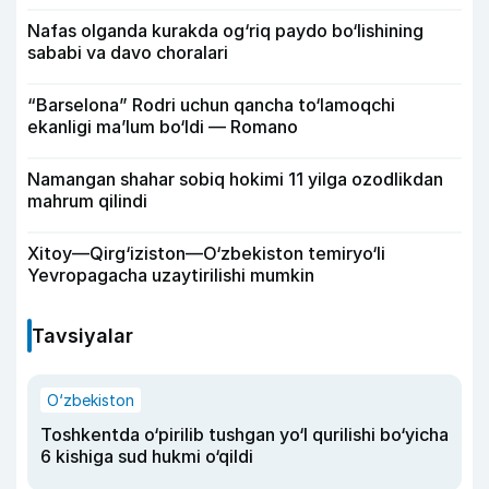
Nafas olganda kurakda og‘riq paydo bo‘lishining
sababi va davo choralari
“Barselona” Rodri uchun qancha to‘lamoqchi
ekanligi ma’lum bo‘ldi — Romano
Namangan shahar sobiq hokimi 11 yilga ozodlikdan
mahrum qilindi
Xitoy—Qirg‘iziston—O‘zbekiston temiryo‘li
Yevropagacha uzaytirilishi mumkin
Tavsiyalar
O‘zbekiston
Toshkentda o‘pirilib tushgan yo‘l qurilishi bo‘yicha
6 kishiga sud hukmi o‘qildi