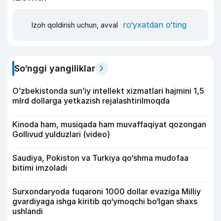
ro‘yxatdan o‘ting
Izoh qoldirish uchun, avval
So‘nggi yangiliklar
Oʻzbekistonda sunʼiy intellekt xizmatlari hajmini 1,5
mlrd dollarga yetkazish rejalashtirilmoqda
Kinoda ham, musiqada ham muvaffaqiyat qozongan
Gollivud yulduzlari (video)
Saudiya, Pokiston va Turkiya qo‘shma mudofaa
bitimi imzoladi
Surxondaryoda fuqaroni 1000 dollar evaziga Milliy
gvardiyaga ishga kiritib qo‘ymoqchi bo‘lgan shaxs
ushlandi