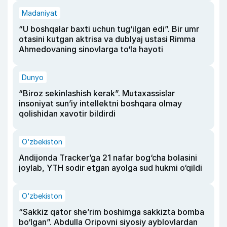
Madaniyat
“U boshqalar baxti uchun tug‘ilgan edi”. Bir umr
otasini kutgan aktrisa va dublyaj ustasi Rimma
Ahmedovaning sinovlarga to‘la hayoti
Dunyo
“Biroz sekinlashish kerak”. Mutaxassislar
insoniyat sun’iy intellektni boshqara olmay
qolishidan xavotir bildirdi
O‘zbekiston
Andijonda Tracker’ga 21 nafar bog‘cha bolasini
joylab, YTH sodir etgan ayolga sud hukmi o‘qildi
O‘zbekiston
“Sakkiz qator she’rim boshimga sakkizta bomba
bo‘lgan”. Abdulla Oripovni siyosiy ayblovlardan