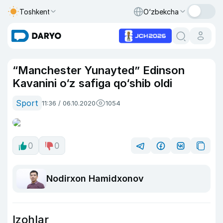
Toshkent
O‘zbekcha
“Manchester Yunayted” Edinson
Kavanini o‘z safiga qo‘shib oldi
Sport
11:36 / 06.10.2020
1054
0
0
Nodirxon Hamidxonov
Izohlar