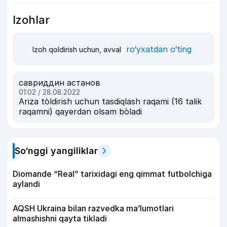
Izohlar
ro‘yxatdan o‘ting
Izoh qoldirish uchun, avval
савриддин астанов
01:02 / 28.08.2022
Ariza tòldirish uchun tasdiqlash raqami (16 talik
raqamni) qayerdan olsam bòladi
So‘nggi yangiliklar
Diomande “Real” tarixidagi eng qimmat futbolchiga
aylandi
AQSH Ukraina bilan razvedka ma’lumotlari
almashishni qayta tikladi