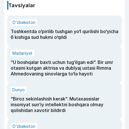
Tavsiyalar
O‘zbekiston
Toshkentda o‘pirilib tushgan yo‘l qurilishi bo‘yicha
6 kishiga sud hukmi o‘qildi
Madaniyat
“U boshqalar baxti uchun tug‘ilgan edi”. Bir umr
otasini kutgan aktrisa va dublyaj ustasi Rimma
Ahmedovaning sinovlarga to‘la hayoti
Dunyo
“Biroz sekinlashish kerak”. Mutaxassislar
insoniyat sun’iy intellektni boshqara olmay
qolishidan xavotir bildirdi
O‘zbekiston