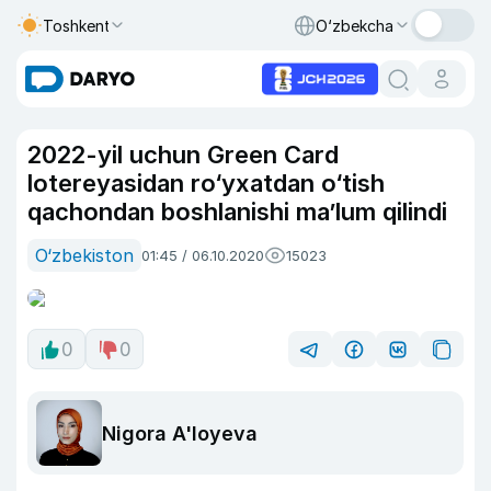
Toshkent
O‘zbekcha
2022-yil uchun Green Card
lotereyasidan ro‘yxatdan o‘tish
qachondan boshlanishi ma’lum qilindi
O‘zbekiston
01:45 / 06.10.2020
15023
0
0
Nigora A'loyeva