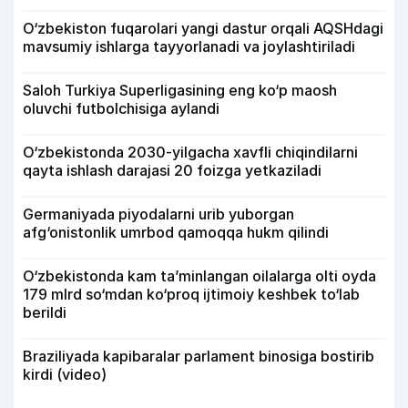
O‘zbekiston fuqarolari yangi dastur orqali AQSHdagi
mavsumiy ishlarga tayyorlanadi va joylashtiriladi
Saloh Turkiya Superligasining eng ko‘p maosh
oluvchi futbolchisiga aylandi
O‘zbekistonda 2030-yilgacha xavfli chiqindilarni
qayta ishlash darajasi 20 foizga yetkaziladi
Germaniyada piyodalarni urib yuborgan
afg‘onistonlik umrbod qamoqqa hukm qilindi
O‘zbekistonda kam ta’minlangan oilalarga olti oyda
179 mlrd so‘mdan ko‘proq ijtimoiy keshbek to‘lab
berildi
Braziliyada kapibaralar parlament binosiga bostirib
kirdi (video)