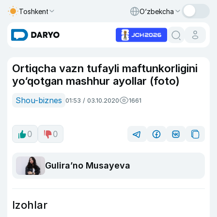
Toshkent
O‘zbekcha
Ortiqcha vazn tufayli maftunkorligini
yo‘qotgan mashhur ayollar (foto)
Shou-biznes
01:53 / 03.10.2020
1661
0
0
Guliraʼno Musayeva
Izohlar