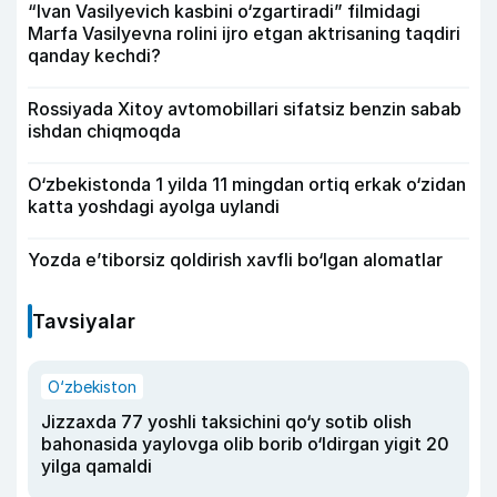
“Ivan Vasilyevich kasbini o‘zgartiradi” filmidagi
Marfa Vasilyevna rolini ijro etgan aktrisaning taqdiri
qanday kechdi?
Rossiyada Xitoy avtomobillari sifatsiz benzin sabab
ishdan chiqmoqda
O‘zbekistonda 1 yilda 11 mingdan ortiq erkak o‘zidan
katta yoshdagi ayolga uylandi
Yozda e’tiborsiz qoldirish xavfli bo‘lgan alomatlar
Tavsiyalar
O‘zbekiston
Jizzaxda 77 yoshli taksichini qo‘y sotib olish
bahonasida yaylovga olib borib o‘ldirgan yigit 20
yilga qamaldi