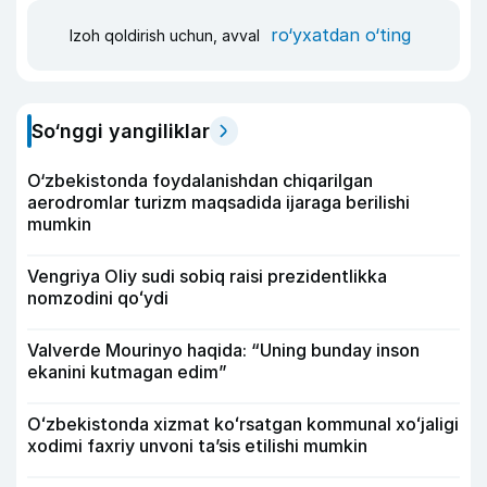
ro‘yxatdan o‘ting
Izoh qoldirish uchun, avval
So‘nggi yangiliklar
O‘zbekistonda foydalanishdan chiqarilgan
aerodromlar turizm maqsadida ijaraga berilishi
mumkin
Vengriya Oliy sudi sobiq raisi prezidentlikka
nomzodini qoʻydi
Valverde Mourinyo haqida: “Uning bunday inson
ekanini kutmagan edim”
Oʻzbekistonda xizmat koʻrsatgan kommunal xoʻjaligi
xodimi faxriy unvoni taʼsis etilishi mumkin