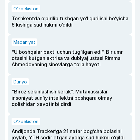
O‘zbekiston
Toshkentda o‘pirilib tushgan yo‘l qurilishi bo‘yicha
6 kishiga sud hukmi o‘qildi
Madaniyat
“U boshqalar baxti uchun tug‘ilgan edi”. Bir umr
otasini kutgan aktrisa va dublyaj ustasi Rimma
Ahmedovaning sinovlarga to‘la hayoti
Dunyo
“Biroz sekinlashish kerak”. Mutaxassislar
insoniyat sun’iy intellektni boshqara olmay
qolishidan xavotir bildirdi
O‘zbekiston
Andijonda Tracker’ga 21 nafar bog‘cha bolasini
joylab, YTH sodir etgan ayolga sud hukmi o‘qildi