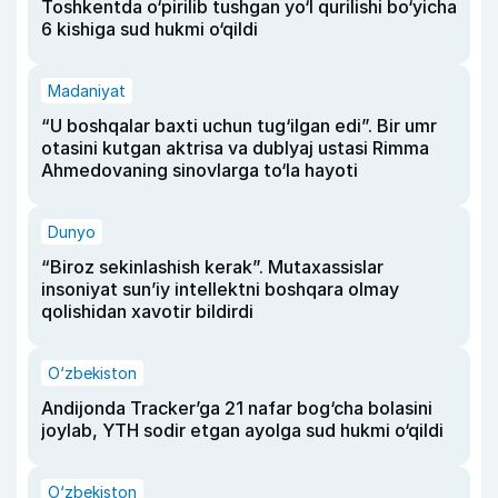
Toshkentda o‘pirilib tushgan yo‘l qurilishi bo‘yicha
6 kishiga sud hukmi o‘qildi
Madaniyat
“U boshqalar baxti uchun tug‘ilgan edi”. Bir umr
otasini kutgan aktrisa va dublyaj ustasi Rimma
Ahmedovaning sinovlarga to‘la hayoti
Dunyo
“Biroz sekinlashish kerak”. Mutaxassislar
insoniyat sun’iy intellektni boshqara olmay
qolishidan xavotir bildirdi
O‘zbekiston
Andijonda Tracker’ga 21 nafar bog‘cha bolasini
joylab, YTH sodir etgan ayolga sud hukmi o‘qildi
O‘zbekiston