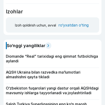
Izohlar
ro‘yxatdan o‘ting
Izoh qoldirish uchun, avval
So‘nggi yangiliklar
Diomande “Real” tarixidagi eng qimmat futbolchiga
aylandi
AQSH Ukraina bilan razvedka ma’lumotlari
almashishni qayta tikladi
O‘zbekiston fuqarolari yangi dastur orqali AQSHdagi
mavsumiy ishlarga tayyorlanadi va joylashtiriladi
Saloh Turkiya Superligasining eng ko‘p maosh