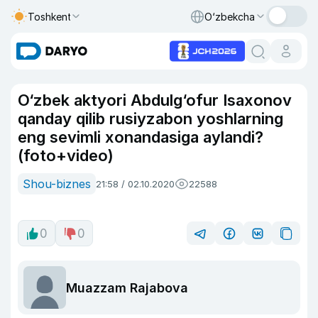
Toshkent
O‘zbekcha
O‘zbek aktyori Abdulg‘ofur Isaxonov
qanday qilib rusiyzabon yoshlarning
eng sevimli xonandasiga aylandi?
(foto+video)
Shou-biznes
21:58 / 02.10.2020
22588
0
0
Muazzam Rajabova