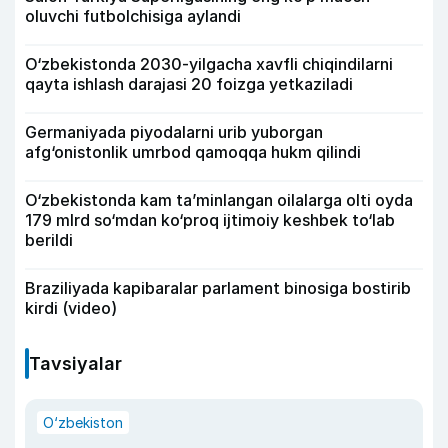
oluvchi futbolchisiga aylandi
O‘zbekistonda 2030-yilgacha xavfli chiqindilarni
qayta ishlash darajasi 20 foizga yetkaziladi
Germaniyada piyodalarni urib yuborgan
afg‘onistonlik umrbod qamoqqa hukm qilindi
O‘zbekistonda kam ta’minlangan oilalarga olti oyda
179 mlrd so‘mdan ko‘proq ijtimoiy keshbek to‘lab
berildi
Braziliyada kapibaralar parlament binosiga bostirib
kirdi (video)
Tavsiyalar
O‘zbekiston