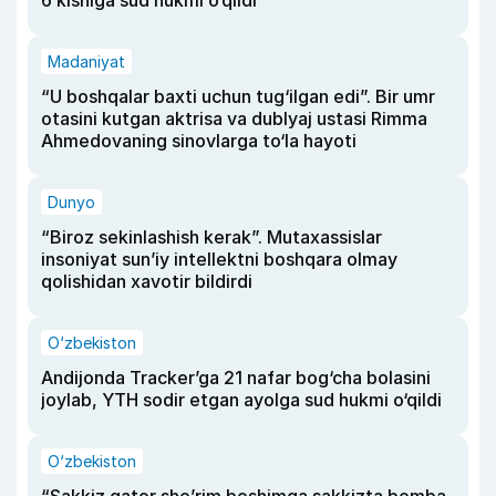
Madaniyat
“U boshqalar baxti uchun tug‘ilgan edi”. Bir umr
otasini kutgan aktrisa va dublyaj ustasi Rimma
Ahmedovaning sinovlarga to‘la hayoti
Dunyo
“Biroz sekinlashish kerak”. Mutaxassislar
insoniyat sun’iy intellektni boshqara olmay
qolishidan xavotir bildirdi
O‘zbekiston
Andijonda Tracker’ga 21 nafar bog‘cha bolasini
joylab, YTH sodir etgan ayolga sud hukmi o‘qildi
O‘zbekiston
“Sakkiz qator she’rim boshimga sakkizta bomba