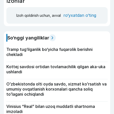
Izohlar
ro‘yxatdan o‘ting
Izoh qoldirish uchun, avval
So‘nggi yangiliklar
Tramp tug‘ilganlik bo‘yicha fuqarolik berishni
chekladi
Kottej savdosi ortidan tovlamachilik qilgan aka-uka
ushlandi
Oʻzbekistonda olti oyda savdo, xizmat koʻrsatish va
umumiy ovqatlanish korxonalari qancha soliq
toʻlagani ochiqlandi
Vinisius “Real” bilan uzoq muddatli shartnoma
imzoladi