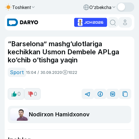
Toshkent
O‘zbekcha
“Barselona” mashg‘ulotlariga
kechikkan Usmon Dembele APLga
ko‘chib o‘tishga yaqin
Sport
15:04 / 30.09.2020
1022
0
0
Nodirxon Hamidxonov