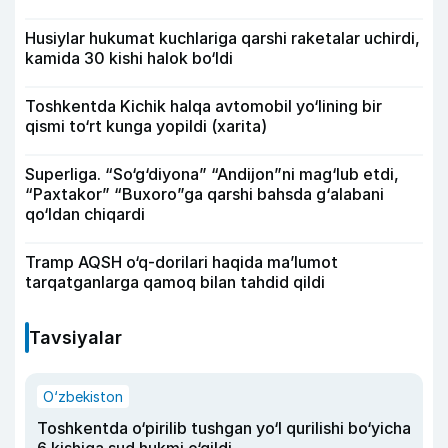
Husiylar hukumat kuchlariga qarshi raketalar uchirdi,
kamida 30 kishi halok bo‘ldi
Toshkentda Kichik halqa avtomobil yo‘lining bir
qismi to‘rt kunga yopildi (xarita)
Superliga. “So‘g‘diyona” “Andijon”ni mag‘lub etdi,
“Paxtakor” “Buxoro”ga qarshi bahsda g‘alabani
qo‘ldan chiqardi
Tramp AQSH o‘q-dorilari haqida ma’lumot
tarqatganlarga qamoq bilan tahdid qildi
Tavsiyalar
O‘zbekiston
Toshkentda o‘pirilib tushgan yo‘l qurilishi bo‘yicha
6 kishiga sud hukmi o‘qildi